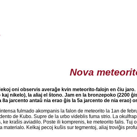
o
Nova meteorit
dekoj oni observis averaĝe kvin meteorito-falojn en ĉiu jaro. 
o kaj nikelo), la aliaj el ŝtono. Jam en la bronzepoko (2200 ĝ
8a jarcento antaŭ nia erao ĝis la 5a jarcento de nia erao) oni
intensa fulmado akompanis la falon de meteorito la 1an de febru
dento de Kubo. Supre de la urbo videblis fuma strio. La okulfra
 ke kraŝis aviadilo. Poste ili komprenis, ke meteorito falis. Tuj o
 materialo. Kelkaj pecoj kuŝis sur tegmentoj, aliaj troviĝis prof