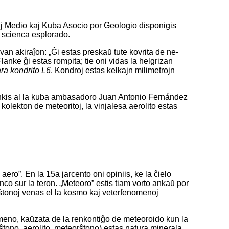
kaj Medio kaj Kuba Asocio por Geologio disponigis
 scienca esplorado.
van akiraĵon: „Ĝi estas preskaŭ tute kovrita de ne-
anke ĝi estas rompita; tie oni vidas la helgrizan
ra kondrito L6
. Kondroj estas kelkajn milimetrojn
dankis al la kuba ambasadoro Juan Antonio Fernández
olekton de meteoritoj, la vinjalesa aerolito estas
ero”. En la 15a jarcento oni opiniis, ke la ĉielo
nco sur la teron. „Meteoro” estis tiam vorto ankaŭ por
rŝtonoj venas el la kosmo kaj veterfenomenoj
meno, kaŭzata de la renkontiĝo de meteoroido kun la
tono, aerolito, meteorŝtono) estas natura minerala