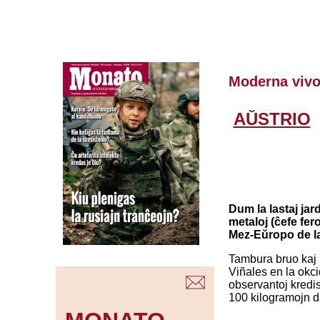
Moderna viv
AŬSTRIO
Dum la lastaj jar
metaloj (ĉefe fer
Mez-Eŭropo de la 
Tambura bruo kaj 
Viñales en la okci
observantoj kredis,
100 kilogramojn da