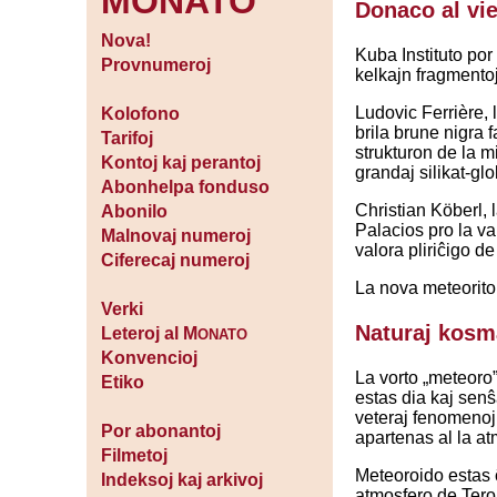
MONATO
Donaco al vi
Nova!
Kuba Instituto po
Provnumeroj
kelkajn fragmento
Ludovic Ferrière, 
Kolofono
brila brune nigra 
Tarifoj
strukturon de la m
Kontoj kaj perantoj
grandaj silikat-glo
Abonhelpa fonduso
Christian Köberl,
Abonilo
Palacios pro la va
Malnovaj numeroj
valora pliriĉigo de
Ciferecaj numeroj
La nova meteorito
Verki
Naturaj kosma
Leteroj al M
ONATO
Konvencioj
La vorto „meteoro”
Etiko
estas dia kaj senŝ
veteraj fenomenoj 
Por abonantoj
apartenas al la at
Filmetoj
Meteoroido estas 
Indeksoj kaj arkivoj
atmosfero de Tero