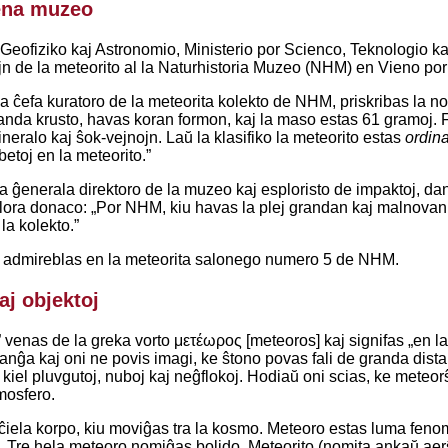
ena muzeo
r Geofiziko kaj Astronomio, Ministerio por Scienco, Teknologio 
jn de la meteorito al la Naturhistoria Muzeo (NHM) en Vieno por
la ĉefa kuratoro de la meteorita kolekto de NHM, priskribas la no
fanda krusto, havas koran formon, kaj la maso estas 61 gramoj. Fl
ineralo kaj ŝok-vejnojn. Laŭ la klasifiko la meteorito estas
ordina
betoj en la meteorito.”
 la ĝenerala direktoro de la muzeo kaj esploristo de impaktoj, 
lora donaco: „Por NHM, kiu havas la plej grandan kaj malnovan k
 la kolekto.”
 admireblas en la meteorita salonego numero 5 de NHM.
j objektoj
 venas de la greka vorto μετέωρος [meteoros] kaj signifas „en la a
anĝa kaj oni ne povis imagi, ke ŝtono povas fali de granda dista
kiel pluvgutoj, nuboj kaj neĝflokoj. Hodiaŭ oni scias, ke meteo
mosfero.
ĉiela korpo, kiu moviĝas tra la kosmo. Meteoro estas luma feno
. Tre hela meteoro nomiĝas bolido. Meteorito (nomita ankaŭ aerŝ