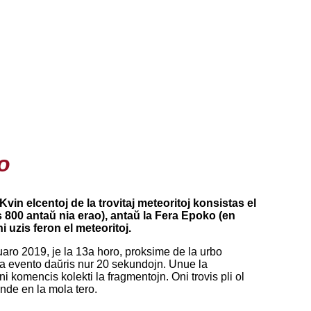
o
Kvin elcentoj de la trovitaj meteoritoj konsistas el
is 800 antaŭ nia erao), antaŭ la Fera Epoko (en
 uzis feron el meteoritoj.
aro 2019, je la 13a horo, proksime de la urbo
pa evento daŭris nur 20 sekundojn. Unue la
ni komencis kolekti la fragmentojn. Oni trovis pli ol
unde en la mola tero.