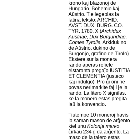
krono kaj blazonoj de
Hungario, Bohemio kaj
Aŭstrio. Tie legeblas la
latina teksto: ARCHID.
AVST. DUX. BURG. CO.
TYR. 1780. X (
Archidux
Austriae, Dux Burgundiae,
Comes Tyrolis
, Arkidukino
de Aŭstrio, dukino de
Burgonjo, grafino de Tirolo).
Ekstere sur la monera
rando aperas reliefe
elstaranta pregaĵo IUSTITIA
ET CLEMENTIA (justeco
kaj indulgo). Pro ĝi oni ne
povas nerimarkite fajli je la
rando. La litero X signifas,
ke la monero estas pregita
laŭ la konvencio.
Tiutempe 10 moneroj havis
la saman mason de arĝento
kiel unu
Kolonja marko
,
ĉirkaŭ 234 g da arĝento. La
maso de la talero estas