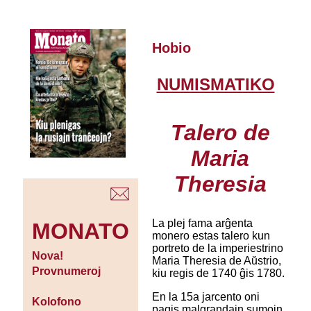
Hobio
NUMISMATIKO
Talero de
Maria
Theresia
La plej fama arĝenta
MONATO
monero estas talero kun
portreto de la imperiestrino
Nova!
Maria Theresia de Aŭstrio,
Provnumeroj
kiu regis de 1740 ĝis 1780.
En la 15a jarcento oni
Kolofono
pagis malgrandajn sumojn