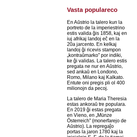
Vasta populareco
En Aŭstrio la talero kun la
portreto de la imperiestrino
estis valida ĝis 1858, kaj en
iuj afrikaj landoj eĉ en la
20a jarcento. En kelkaj
landoj ĝi ricevis stampon
„kontraŭmarko” por indiki,
ke ĝi validas. La talero estis
pregata ne nur en Aŭstrio,
sed ankaŭ en Londono,
Romo, Milano kaj Kalkato.
Entute oni pregis pli ol 400
milionojn da pecoj.
La talero de Maria Theresia
estas ankoraŭ tre populara.
En 2019 ĝi estas pregata
en Vieno, en „Münze
Österreich” (monerfarejo de
Aŭstrio). La repregaĵo
portas la jaron 1780 kaj la