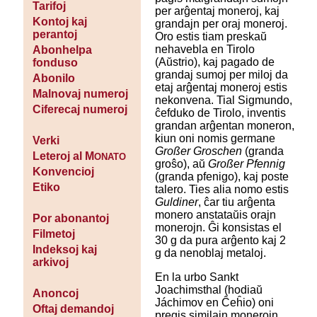
Tarifoj
per arĝentaj moneroj, kaj
Kontoj kaj
grandajn per oraj moneroj.
perantoj
Oro estis tiam preskaŭ
nehavebla en Tirolo
Abonhelpa
(Aŭstrio), kaj pagado de
fonduso
grandaj sumoj per miloj da
Abonilo
etaj arĝentaj moneroj estis
Malnovaj numeroj
nekonvena. Tial Sigmundo,
Ciferecaj numeroj
ĉefduko de Tirolo, inventis
grandan arĝentan moneron,
kiun oni nomis germane
Verki
Großer Groschen
(granda
Leteroj al M
ONATO
groŝo), aŭ
Großer Pfennig
Konvencioj
(granda pfenigo), kaj poste
Etiko
talero. Ties alia nomo estis
Guldiner
, ĉar tiu arĝenta
monero anstataŭis orajn
Por abonantoj
monerojn. Ĝi konsistas el
Filmetoj
30 g da pura arĝento kaj 2
Indeksoj kaj
g da nenoblaj metaloj.
arkivoj
En la urbo Sankt
Joachimsthal (hodiaŭ
Anoncoj
Jáchimov en Ĉeĥio) oni
Oftaj demandoj
pregis similajn monerojn