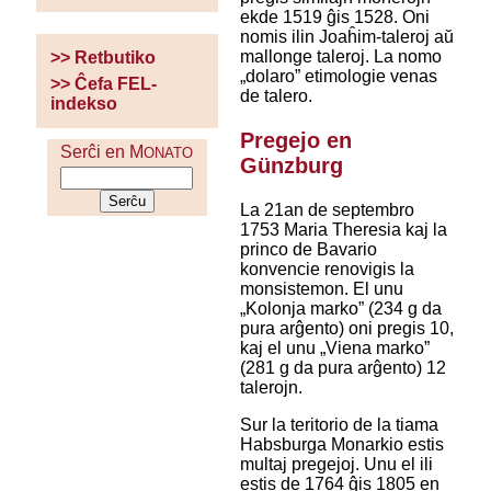
ekde 1519 ĝis 1528. Oni
nomis ilin Joaĥim-taleroj aŭ
mallonge taleroj. La nomo
>> Retbutiko
„dolaro” etimologie venas
>> Ĉefa FEL-
de talero.
indekso
Pregejo en
Serĉi en M
ONATO
Günzburg
La 21an de septembro
1753 Maria Theresia kaj la
princo de Bavario
konvencie renovigis la
monsistemon. El unu
„Kolonja marko” (234 g da
pura arĝento) oni pregis 10,
kaj el unu „Viena marko”
(281 g da pura arĝento) 12
talerojn.
Sur la teritorio de la tiama
Habsburga Monarkio estis
multaj pregejoj. Unu el ili
estis de 1764 ĝis 1805 en