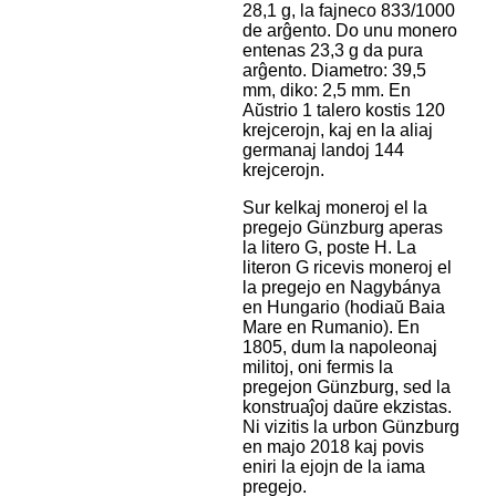
28,1 g, la fajneco 833/1000
de arĝento. Do unu monero
entenas 23,3 g da pura
arĝento. Diametro: 39,5
mm, diko: 2,5 mm. En
Aŭstrio 1 talero kostis 120
krejcerojn, kaj en la aliaj
germanaj landoj 144
krejcerojn.
Sur kelkaj moneroj el la
pregejo Günzburg aperas
la litero G, poste H. La
literon G ricevis moneroj el
la pregejo en Nagybánya
en Hungario (hodiaŭ Baia
Mare en Rumanio). En
1805, dum la napoleonaj
militoj, oni fermis la
pregejon Günzburg, sed la
konstruaĵoj daŭre ekzistas.
Ni vizitis la urbon Günzburg
en majo 2018 kaj povis
eniri la ejojn de la iama
pregejo.