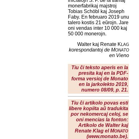
inicialojn S. F. de la tiamaj
monerfabrikaj majstroj
Tobias Schöbl kaj Joseph
Faby. En februaro 2019 unu
talero kostis 21 eŭrojn. Jare
oni vendas inter 10 000 kaj
50 000 monerojn.
Walter kaj Renate K
LAG
korespondantoj de M
ONATO
en Vieno
Tiu ĉi teksto aperis en la
presita kaj en la PDF-
forma versioj de Monato
en la jarkolekto 2019,
numero 08/09, p. 21.
Tiu ĉi artikolo povas esti
libere kopiita aŭ tradukita
por nekomercaj celoj, se
oni mencias la fonton:
Artikolo de Walter kaj
Renate Klag el M
ONATO
(www.monato.be).