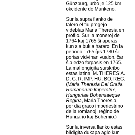
Günzburg, urbo je 125 km
okcidente de Munkeno.
Sur la supra flanko de
talero el tiu pregejo
videblas Maria Theresia en
profilo. Sur la moneroj de
1764 kaj 1765 ŝi aperas
kun sia bukla hararo. En la
periodo 1765 ĝis 1780 ŝi
portas vidvinan vualon, ĉar
ŝia edzo forpasis en 1765.
La mallongigita surskribo
estas latina: M. THERESIA.
D. G. R. IMP. HU. BO. REG.
(
Maria Theresia Dei Gratia
Romanorum Imperatrix,
Hungariae Bohemiaeque
Regina
, Maria Theresia,
per dia graco imperiestrino
de la romianoj, reĝino de
Hungario kaj Bohemio.)
Sur la inversa flanko estas
bildigita dukapa aglo kun