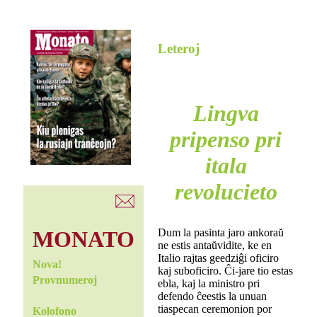
Leteroj
Lingva
pripenso pri
itala
revolucieto
Dum la pasinta jaro ankoraŭ
MONATO
ne estis antaŭvidite, ke en
Italio rajtas geedziĝi oficiro
Nova!
kaj suboficiro. Ĉi-jare tio estas
Provnumeroj
ebla, kaj la ministro pri
defendo ĉeestis la unuan
tiaspecan ceremonion por
Kolofono