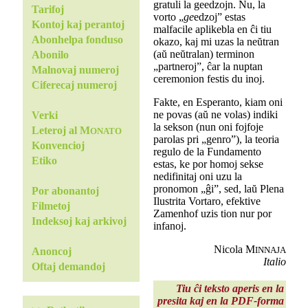
gratuli la geedzojn. Nu, la
Tarifoj
vorto „
ge
edzoj” estas
Kontoj kaj perantoj
malfacile aplikebla en ĉi tiu
Abonhelpa fonduso
okazo, kaj mi uzas la neŭtran
(aŭ neŭtralan) terminon
Abonilo
„partneroj”, ĉar la nuptan
Malnovaj numeroj
ceremonion festis du inoj.
Ciferecaj numeroj
Fakte, en Esperanto, kiam oni
ne povas (aŭ ne volas) indiki
Verki
la sekson (nun oni fojfoje
Leteroj al M
ONATO
parolas pri „genro”), la teoria
Konvencioj
regulo de la Fundamento
Etiko
estas, ke por homoj sekse
nedifinitaj oni uzu la
pronomon „ĝi”, sed, laŭ Plena
Por abonantoj
Ilustrita Vortaro, efektive
Filmetoj
Zamenhof uzis tion nur por
Indeksoj kaj arkivoj
infanoj.
Nicola M
INNAJA
Anoncoj
Italio
Oftaj demandoj
Tiu ĉi teksto aperis en la
presita kaj en la PDF-forma