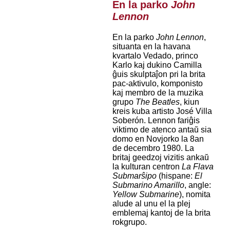
En la parko
John
Lennon
En la parko
John Lennon
,
situanta en la havana
kvartalo Vedado, princo
Karlo kaj dukino Camilla
ĝuis skulptaĵon pri la brita
pac-aktivulo, komponisto
kaj membro de la muzika
grupo
The Beatles
, kiun
kreis kuba artisto José Villa
Soberón. Lennon fariĝis
viktimo de atenco antaŭ sia
domo en Novjorko la 8an
de decembro 1980. La
britaj geedzoj vizitis ankaŭ
la kulturan centron
La Flava
Submarŝipo
(hispane:
El
Submarino Amarillo
, angle:
Yellow Submarine
), nomita
alude al unu el la plej
emblemaj kantoj de la brita
rokgrupo.