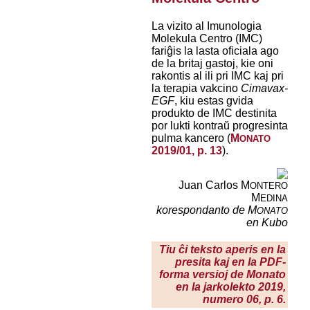
La vizito al Imunologia
Molekula Centro (IMC)
fariĝis la lasta oficiala ago
de la britaj gastoj, kie oni
rakontis al ili pri IMC kaj pri
la terapia vakcino
Cimavax-
EGF
, kiu estas gvida
produkto de IMC destinita
por lukti kontraŭ progresinta
pulma kancero (
M
ONATO
2019/01, p. 13
).
Juan Carlos M
ONTERO
M
EDINA
korespondanto de M
ONATO
en Kubo
Tiu ĉi teksto aperis en la
presita kaj en la PDF-
forma versioj de Monato
en la jarkolekto 2019,
numero 06, p. 6.