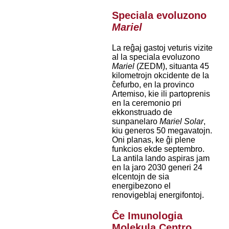
Speciala evoluzono
Mariel
La reĝaj gastoj veturis vizite
al la speciala evoluzono
Mariel
(ZEDM), situanta 45
kilometrojn okcidente de la
ĉefurbo, en la provinco
Artemiso, kie ili partoprenis
en la ceremonio pri
ekkonstruado de
sunpanelaro
Mariel Solar
,
kiu generos 50 megavatojn.
Oni planas, ke ĝi plene
funkcios ekde septembro.
La antila lando aspiras jam
en la jaro 2030 generi 24
elcentojn de sia
energibezono el
renovigeblaj energifontoj.
Ĉe Imunologia
Molekula Centro