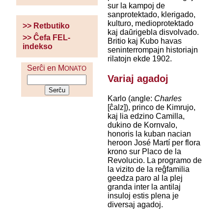
sur la kampoj de
sanprotektado, klerigado,
kulturo, medioprotektado
>> Retbutiko
kaj daŭrigebla disvolvado.
>> Ĉefa FEL-
Britio kaj Kubo havas
indekso
seninterrompajn historiajn
rilatojn ekde 1902.
Serĉi en M
ONATO
Variaj agadoj
Karlo (angle:
Charles
[ĉalz]), princo de Kimrujo,
kaj lia edzino Camilla,
dukino de Kornvalo,
honoris la kuban nacian
heroon José Martí per flora
krono sur Placo de la
Revolucio. La programo de
la vizito de la reĝfamilia
geedza paro al la plej
granda inter la antilaj
insuloj estis plena je
diversaj agadoj.