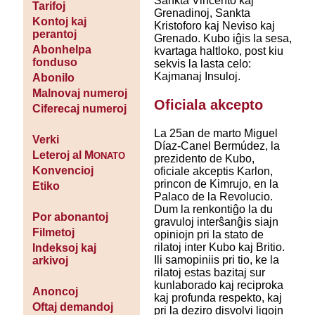
Sankta Vincento kaj
Tarifoj
Grenadinoj, Sankta
Kontoj kaj
Kristoforo kaj Neviso kaj
perantoj
Grenado. Kubo iĝis la sesa,
Abonhelpa
kvartaga haltloko, post kiu
fonduso
sekvis la lasta celo:
Kajmanaj Insuloj.
Abonilo
Malnovaj numeroj
Oficiala akcepto
Ciferecaj numeroj
La 25an de marto Miguel
Verki
Díaz-Canel Bermúdez, la
Leteroj al M
ONATO
prezidento de Kubo,
Konvencioj
oficiale akceptis Karlon,
princon de Kimrujo, en la
Etiko
Palaco de la Revolucio.
Dum la renkontiĝo la du
Por abonantoj
gravuloj interŝanĝis siajn
Filmetoj
opiniojn pri la stato de
rilatoj inter Kubo kaj Britio.
Indeksoj kaj
Ili samopiniis pri tio, ke la
arkivoj
rilatoj estas bazitaj sur
kunlaborado kaj reciproka
Anoncoj
kaj profunda respekto, kaj
Oftaj demandoj
pri la deziro disvolvi ligojn