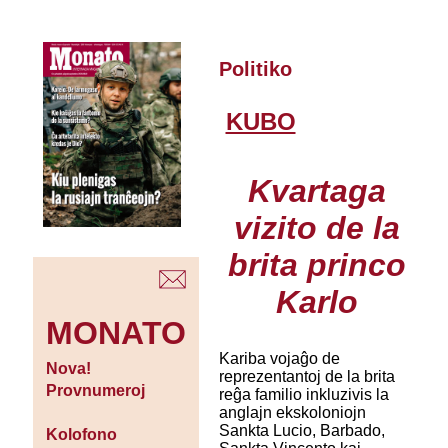
Politiko
KUBO
Kvartaga
vizito de la
brita princo
Karlo
MONATO
Kariba vojaĝo de
Nova!
reprezentantoj de la brita
Provnumeroj
reĝa familio inkluzivis la
anglajn ekskoloniojn
Sankta Lucio, Barbado,
Kolofono