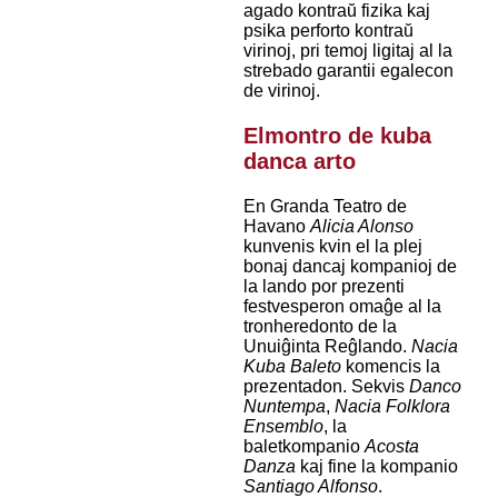
agado kontraŭ fizika kaj
psika perforto kontraŭ
virinoj, pri temoj ligitaj al la
strebado garantii egalecon
de virinoj.
Elmontro de kuba
danca arto
En Granda Teatro de
Havano
Alicia Alonso
kunvenis kvin el la plej
bonaj dancaj kompanioj de
la lando por prezenti
festvesperon omaĝe al la
tronheredonto de la
Unuiĝinta Reĝlando.
Nacia
Kuba Baleto
komencis la
prezentadon. Sekvis
Danco
Nuntempa
,
Nacia Folklora
Ensemblo
, la
baletkompanio
Acosta
Danza
kaj fine la kompanio
Santiago Alfonso
.