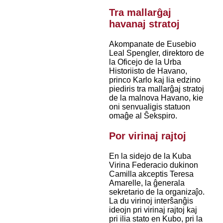
Tra mallarĝaj
havanaj stratoj
Akompanate de Eusebio
Leal Spengler, direktoro de
la Oficejo de la Urba
Historiisto de Havano,
princo Karlo kaj lia edzino
piediris tra mallarĝaj stratoj
de la malnova Havano, kie
oni senvualigis statuon
omaĝe al Ŝekspiro.
Por virinaj rajtoj
En la sidejo de la Kuba
Virina Federacio dukinon
Camilla akceptis Teresa
Amarelle, la ĝenerala
sekretario de la organizaĵo.
La du virinoj interŝanĝis
ideojn pri virinaj rajtoj kaj
pri ilia stato en Kubo, pri la