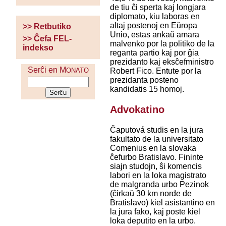
de tiu ĉi sperta kaj longjara
diplomato, kiu laboras en
altaj postenoj en Eŭropa
>> Retbutiko
Unio, estas ankaŭ amara
>> Ĉefa FEL-
malvenko por la politiko de la
indekso
reganta partio kaj por ĝia
prezidanto kaj eksĉefministro
Serĉi en M
Robert Fico. Entute por la
ONATO
prezidanta posteno
kandidatis 15 homoj.
Advokatino
Čaputová studis en la jura
fakultato de la universitato
Comenius en la slovaka
ĉefurbo Bratislavo. Fininte
siajn studojn, ŝi komencis
labori en la loka magistrato
de malgranda urbo Pezinok
(ĉirkaŭ 30 km norde de
Bratislavo) kiel asistantino en
la jura fako, kaj poste kiel
loka deputito en la urbo.