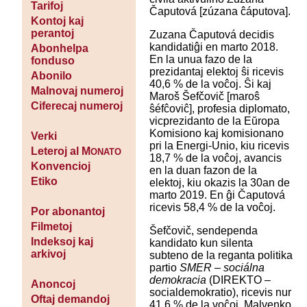
Tarifoj
Čaputová [zúzana ĉáputova].
Kontoj kaj
perantoj
Zuzana Čaputová decidis
kandidatiĝi en marto 2018.
Abonhelpa
En la unua fazo de la
fonduso
prezidantaj elektoj ŝi ricevis
Abonilo
40,6 % de la voĉoj. Ŝi kaj
Malnovaj numeroj
Maroš Šefčovič [maroŝ
Ciferecaj numeroj
ŝéfĉoviĉ], profesia diplomato,
vicprezidanto de la Eŭropa
Komisiono kaj komisionano
Verki
pri la Energi-Unio, kiu ricevis
Leteroj al M
ONATO
18,7 % de la voĉoj, avancis
Konvencioj
en la duan fazon de la
Etiko
elektoj, kiu okazis la 30an de
marto 2019. En ĝi Čaputová
ricevis 58,4 % de la voĉoj.
Por abonantoj
Filmetoj
Šefčovič, sendependa
Indeksoj kaj
kandidato kun silenta
arkivoj
subteno de la reganta politika
partio
SMER – sociálna
demokracia
(DIREKTO –
Anoncoj
socialdemokratio), ricevis nur
Oftaj demandoj
41,6 % de la voĉoj. Malvenko