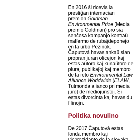
En 2016 ŝi ricevis la
prestiĝan internacian
premion
Goldman
Environmental Prize
(Media
premio Goldman) pro sia
senĉesa kampanjo kontraŭ
malfermo de rubaĵdeponejo
en la urbo Pezinok.
Čaputová havas ankaŭ sian
propran juran oficejon kaj
estas aŭtoro kaj kunaŭtoro de
pluraj publikaĵoj kaj membro
de la reto
Environmental Law
Alliance Worldwide
(
ELAW
,
Tutmonda alianco pri media
juro) de mediojuristoj. Ŝi
estas divorcinta kaj havas du
filinojn.
Politika novulino
De 2017 Čaputová estas
fonda membro kaj
vicprezidanto de la slovaka