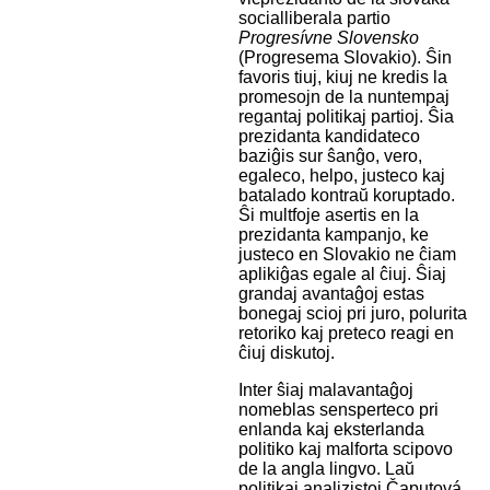
socialliberala partio
Progresívne Slovensko
(Progresema Slovakio). Ŝin
favoris tiuj, kiuj ne kredis la
promesojn de la nuntempaj
regantaj politikaj partioj. Ŝia
prezidanta kandidateco
baziĝis sur ŝanĝo, vero,
egaleco, helpo, justeco kaj
batalado kontraŭ koruptado.
Ŝi multfoje asertis en la
prezidanta kampanjo, ke
justeco en Slovakio ne ĉiam
aplikiĝas egale al ĉiuj. Ŝiaj
grandaj avantaĝoj estas
bonegaj scioj pri juro, polurita
retoriko kaj preteco reagi en
ĉiuj diskutoj.
Inter ŝiaj malavantaĝoj
nomeblas sensperteco pri
enlanda kaj eksterlanda
politiko kaj malforta scipovo
de la angla lingvo. Laŭ
politikaj analizistoj Čaputová