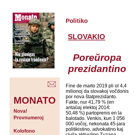
Politiko
SLOVAKIO
Poreŭropa
prezidantino
Fine de marto 2019 pli ol 4,4
milionoj da slovakoj voĉdonis
por nova ŝtatprezidanto.
MONATO
Fakte, nur 41,79 % (en
antaŭaj elektoj 2014:
Nova!
50,48 %) partoprenis en la
Provnumeroj
balotado. Venkis, kun 1 056
000 voĉoj, nekonata 45-jara
politikistino, advokatino kaj
Kolofono
civila aktivulino Zuzana