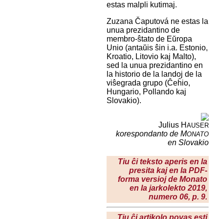
estas malpli kutimaj.
Zuzana Čaputová ne estas la
unua prezidantino de
membro-ŝtato de Eŭropa
Unio (antaŭis ŝin i.a. Estonio,
Kroatio, Litovio kaj Malto),
sed la unua prezidantino en
la historio de la landoj de la
viŝegrada grupo (Ĉeĥio,
Hungario, Pollando kaj
Slovakio).
Julius H
AUSER
korespondanto de M
ONATO
en Slovakio
Tiu ĉi teksto aperis en la
presita kaj en la PDF-
forma versioj de Monato
en la jarkolekto 2019,
numero 06, p. 9.
Tiu ĉi artikolo povas esti