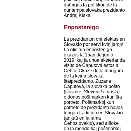
daŭrigos la politikon de la
nuntempa slovaka prezidanto
Andrej Kiska.
Enpostenigo
La prezidanton oni elektas en
Slovakio por servi kvin jarojn.
La oficiala enpostenigo
okazos la 15an de junio
2019, kaj la unua eksterlanda
vizito de Čaputová estos al
Ĉeĥio. Okaze de la inaŭguro
de la kvina slovaka
ŝtatprezidanto, Zuzana
Čaputová, la slovaka poŝto
(slovake:
Slovenská pošta
)
eldonos poŝtmarkon kun ŝia
portreto. Poŝtmarkoj kun
portreto de prezidanto havas
longan tradicion en Slovakio
(ankaŭ en la iama
Ĉeĥoslovakio), sed aliloke
en la mondo tiaj poŝtmarkoj