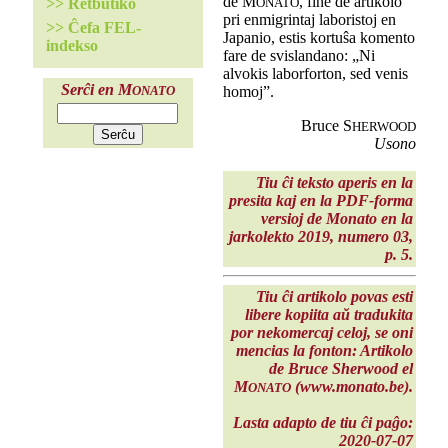
de M
, fine de artikolo
>> Retbutiko
ONATO
pri enmigrintaj laboristoj en
>> Ĉefa FEL-
Japanio, estis kortuŝa komento
indekso
fare de svislandano: „Ni
alvokis laborforton, sed venis
Serĉi en M
homoj”.
ONATO
Bruce S
HERWOOD
Usono
Tiu ĉi teksto aperis en la
presita kaj en la PDF-forma
versioj de Monato en la
jarkolekto 2019, numero 03,
p. 5.
Tiu ĉi artikolo povas esti
libere kopiita aŭ tradukita
por nekomercaj celoj, se oni
mencias la fonton: Artikolo
de Bruce Sherwood el
M
(www.monato.be).
ONATO
Lasta adapto de tiu ĉi paĝo:
2020-07-07