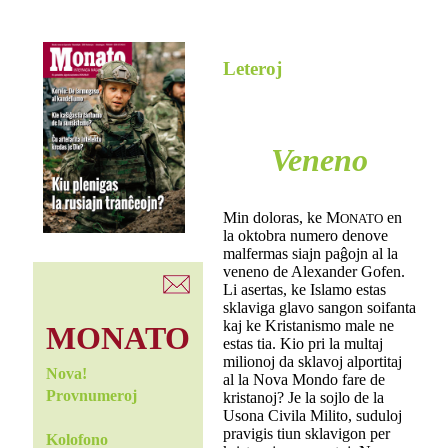
Leteroj
Veneno
Min doloras, ke M
en
ONATO
la oktobra numero denove
malfermas siajn paĝojn al la
veneno de Alexander Gofen.
Li asertas, ke Islamo estas
sklaviga glavo sangon soifanta
kaj ke Kristanismo male ne
MONATO
estas tia. Kio pri la multaj
milionoj da sklavoj alportitaj
Nova!
al la Nova Mondo fare de
Provnumeroj
kristanoj? Je la sojlo de la
Usona Civila Milito, suduloj
pravigis tiun sklavigon per
Kolofono