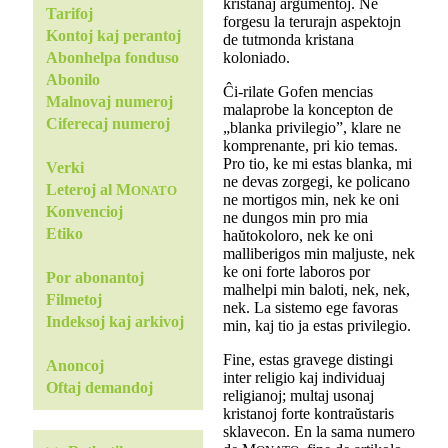
kristanaj argumentoj. Ne
Tarifoj
forgesu la terurajn aspektojn
Kontoj kaj perantoj
de tutmonda kristana
koloniado.
Abonhelpa fonduso
Abonilo
Ĉi-rilate Gofen mencias
Malnovaj numeroj
malaprobe la koncepton de
Ciferecaj numeroj
„blanka privilegio”, klare ne
komprenante, pri kio temas.
Pro tio, ke mi estas blanka, mi
Verki
ne devas zorgegi, ke policano
Leteroj al M
ONATO
ne mortigos min, nek ke oni
Konvencioj
ne dungos min pro mia
Etiko
haŭtokoloro, nek ke oni
malliberigos min maljuste, nek
ke oni forte laboros por
Por abonantoj
malhelpi min baloti, nek, nek,
Filmetoj
nek. La sistemo ege favoras
Indeksoj kaj arkivoj
min, kaj tio ja estas privilegio.
Fine, estas gravege distingi
Anoncoj
inter religio kaj individuaj
Oftaj demandoj
religianoj; multaj usonaj
kristanoj forte kontraŭstaris
sklavecon. En la sama numero