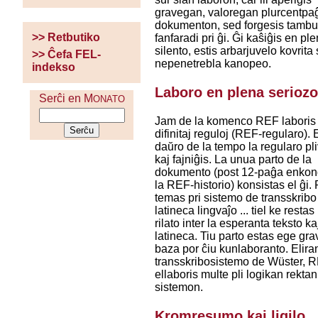
gravegan, valoregan plurcentpa
dokumenton, sed forgesis tambur
>> Retbutiko
fanfaradi pri ĝi. Ĝi kaŝiĝis en pl
silento, estis arbarjuvelo kovrita
>> Ĉefa FEL-
nepenetrebla kanopeo.
indekso
Laboro en plena serioz
Serĉi en M
ONATO
Jam de la komenco REF laboris
difinitaj reguloj (REF-regularo). 
daŭro de la tempo la regularo pli
kaj fajniĝis. La unua parto de la
dokumento (post 12-paĝa enkon
la REF-historio) konsistas el ĝi.
temas pri sistemo de transskribo
latineca lingvaĵo ... tiel ke restas
rilato inter la esperanta teksto ka
latineca. Tiu parto estas ege gra
baza por ĉiu kunlaboranto. Elira
transskribosistemo de Wüster, 
ellaboris multe pli logikan rektan
sistemon.
Kromresumo kaj ligilo