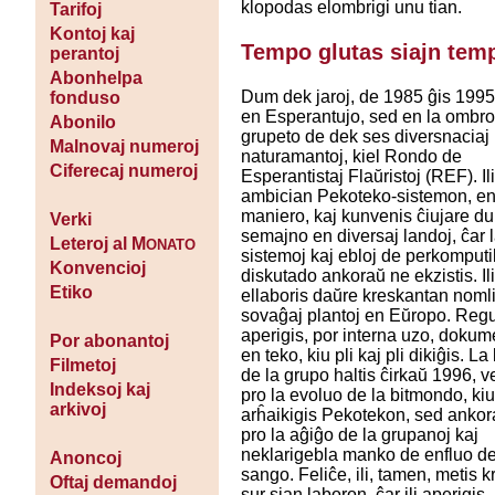
klopodas elombrigi unu tian.
Tarifoj
Kontoj kaj
Tempo glutas siajn tem
perantoj
Abonhelpa
Dum dek jaroj, de 1985 ĝis 1995,
fonduso
en Esperantujo, sed en la ombro
Abonilo
grupeto de dek ses diversnaciaj
Malnovaj numeroj
naturamantoj, kiel Rondo de
Ciferecaj numeroj
Esperantistaj Flaŭristoj (REF). Ili
ambician Pekoteko-sistemon, e
maniero, kaj kunvenis ĉiujare du
Verki
semajno en diversaj landoj, ĉar 
Leteroj al M
ONATO
sistemoj kaj ebloj de perkomputi
Konvencioj
diskutado ankoraŭ ne ekzistis. Il
Etiko
ellaboris daŭre kreskantan noml
sovaĝaj plantoj en Eŭropo. Regul
aperigis, por interna uzo, dokum
Por abonantoj
en teko, kiu pli kaj pli dikiĝis. La
Filmetoj
de la grupo haltis ĉirkaŭ 1996, v
Indeksoj kaj
pro la evoluo de la bitmondo, ki
arkivoj
arĥaikigis Pekotekon, sed ankor
pro la aĝiĝo de la grupanoj kaj
neklarigebla manko de enfluo d
Anoncoj
sango. Feliĉe, ili, tamen, metis 
Oftaj demandoj
sur sian laboron, ĉar ili aperigis