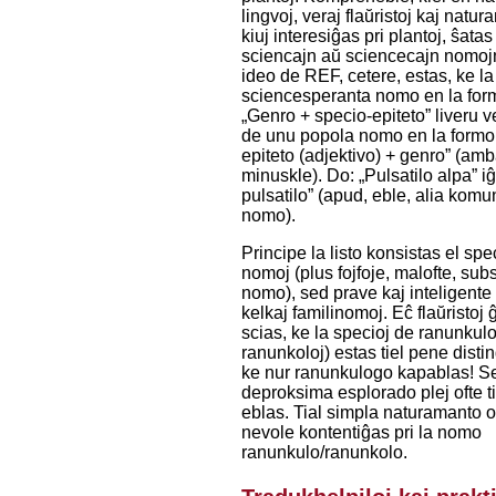
lingvoj, veraj flaŭristoj kaj natur
kiuj interesiĝas pri plantoj, ŝatas
sciencajn aŭ sciencecajn nomoj
ideo de REF, cetere, estas, ke la
sciencesperanta nomo en la for
„Genro + specio-epiteto” liveru v
de unu popola nomo en la formo
epiteto (adjektivo) + genro” (am
minuskle). Do: „Pulsatilo alpa” i
pulsatilo” (apud, eble, alia kom
nomo).
Principe la listo konsistas el spe
nomoj (plus fojfoje, malofte, sub
nomo), sed prave kaj inteligente
kelkaj familinomoj. Eĉ flaŭristoj 
scias, ke la specioj de ranunkulo
ranunkoloj) estas tiel pene disti
ke nur ranunkulogo kapablas! S
deproksima esplorado plej ofte t
eblas. Tial simpla naturamanto o
nevole kontentiĝas pri la nomo
ranunkulo/ranunkolo.