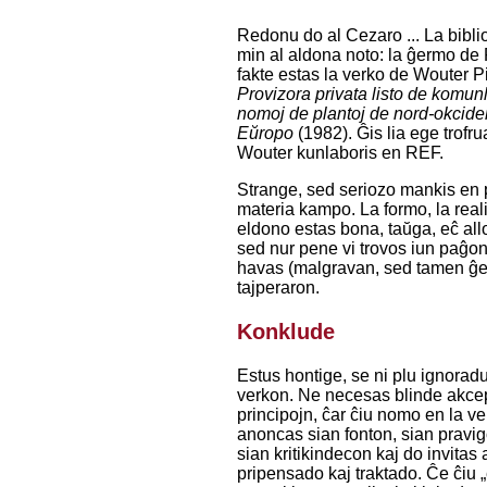
Redonu do al Cezaro ... La bibl
min al aldona noto: la ĝermo d
fakte estas la verko de Wouter P
Provizora privata listo de komun
nomoj de plantoj de nord-okcide
Eŭropo
(1982). Ĝis lia ege trofr
Wouter kunlaboris en REF.
Strange, sed seriozo mankis en 
materia kampo. La formo, la real
eldono estas bona, taŭga, eĉ allo
sed nur pene vi trovos iun paĝon
havas (malgravan, sed tamen ĝ
tajperaron.
Konklude
Estus hontige, se ni plu ignoradu
verkon. Ne necesas blinde akcep
principojn, ĉar ĉiu nomo en la v
anoncas sian fonton, sian pravi
sian kritikindecon kaj do invitas 
pripensado kaj traktado. Ĉe ĉiu „