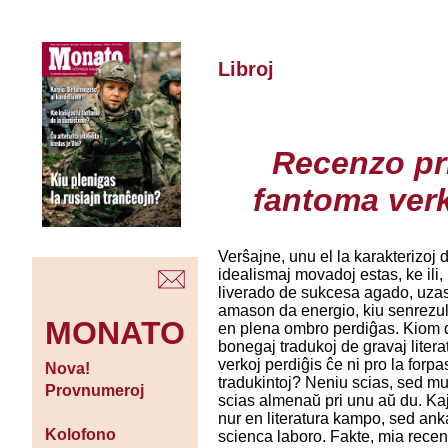
Libroj
Recenzo pr
fantoma ver
Verŝajne, unu el la karakterizoj 
idealismaj movadoj estas, ke ili,
liverado de sukcesa agado, uza
amason da energio, kiu senrezul
MONATO
en plena ombro perdiĝas. Kiom 
bonegaj tradukoj de gravaj litera
verkoj perdiĝis ĉe ni pro la forpa
Nova!
tradukintoj? Neniu scias, sed mu
Provnumeroj
scias almenaŭ pri unu aŭ du. Kaj
nur en literatura kampo, sed an
Kolofono
scienca laboro. Fakte, mia rece