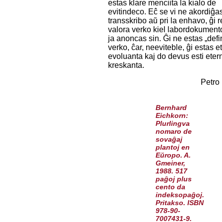
estas klare menciita la kialo de
evitindeco. Eĉ se vi ne akordiĝas
transskribo aŭ pri la enhavo, ĝi 
valora verko kiel labordokumento,
ja anoncas sin. Ĝi ne estas „defin
verko, ĉar, neeviteble, ĝi estas e
evoluanta kaj do devus esti eter
kreskanta.
Petro
Bernhard
Eichkorn:
Plurlingva
nomaro de
sovaĝaj
plantoj en
Eŭropo. A.
Gmeiner,
1988. 517
paĝoj plus
cento da
indeksopaĝoj.
Pritakso. ISBN
978-90-
7007431-9.