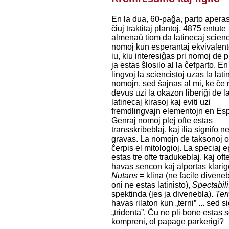
En la dua, 60-paĝa, parto aperas
ĉiuj traktitaj plantoj, 4875 entute
almenaŭ tiom da latinecaj scien
nomoj kun esperantaj ekvivalent
iu, kiu interesiĝas pri nomoj de p
ja estas ŝlosilo al la ĉefparto. En
lingvoj la sciencistoj uzas la lat
nomojn, sed ŝajnas al mi, ke ĉe n
devus uzi la okazon liberiĝi de l
latinecaj kirasoj kaj eviti uzi
fremdlingvajn elementojn en Es
Genraj nomoj plej ofte estas
transskribeblaj, kaj ilia signifo ne
gravas. La nomojn de taksonoj o
ĉerpis el mitologioj. La speciaj e
estas tre ofte tradukeblaj, kaj ofte 
havas sencon kaj alportas klarig
Nutans
= klina (ne facile diveneb
oni ne estas latinisto),
Spectabil
spektinda (jes ja divenebla).
Ter
havas rilaton kun „terni” ... sed s
„tridenta”. Ĉu ne pli bone estas sc
kompreni, ol papage parkerigi?