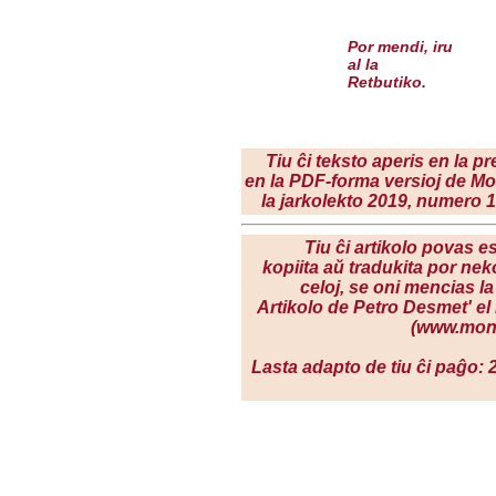
Por mendi, iru
al
la
Retbutiko
.
Tiu ĉi teksto aperis en la pr
en la PDF-forma versioj de M
la jarkolekto 2019, numero 10
Tiu ĉi artikolo povas es
kopiita aŭ tradukita por ne
celoj, se oni mencias la
Artikolo de Petro Desmet' el
(www.mona
Lasta adapto de tiu ĉi paĝo: 