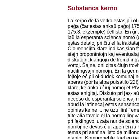
Substanca kerno
La kerno de la verko estas pli ol
paĝa (ĉar estas ankaŭ paĝoj 175
175,8, ekzemple) ĉeflisto. En ĝi 
laŭ la esperanta scienca nomo (
estas detaloj pri ĉiu el la traktata
Ĉio menciita klare indikas sian f
siajn proponintojn kaj eventuala
diskutojn, klarigojn de fremdling
vortoj. Ŝajne, oni citas ĉiujn trovi
nacilingvajn nomojn. En la ger
fojfoje eĉ pli ol dudek komunaj 
aperas (por la alpa pulsatilo 22!)
klare, ke ankaŭ ĉiuj nomoj el PI
estas enigitaj. Diskuto pri jes- a
neceso de esperantaj sciencaj 
apud la latinecaj estas sensenca
opinias ke ne ... ne uzu ilin! Tem
tute alia tavolo ol la normalling
pri faklingvo, uzata nur de scienc
nomoj ne devos ĉiuj aperi en iu 
temas pri senfina listo de milion
plantoj. Kompreneble, kiel en na