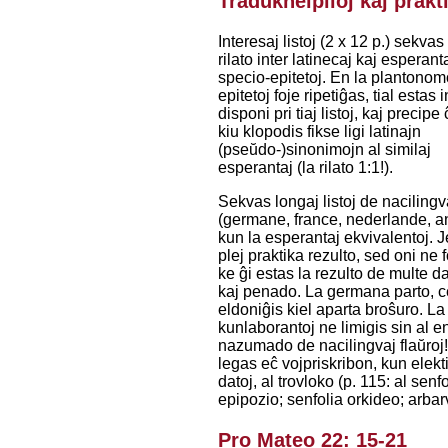
Tradukhelpiloj kaj prak
Interesaj listoj (2 x 12 p.) sekvas
rilato inter latinecaj kaj esperant
specio-epitetoj. En la plantonomo
epitetoj foje ripetiĝas, tial estas 
disponi pri tiaj listoj, kaj precip
kiu klopodis fikse ligi latinajn
(pseŭdo-)sinonimojn al similaj
esperantaj (la rilato 1:1!).
Sekvas longaj listoj de naciling
(germane, france, nederlande, a
kun la esperantaj ekvivalentoj. J
plej praktika rezulto, sed oni ne 
ke ĝi estas la rezulto de multe d
kaj penado. La germana parto, c
eldoniĝis kiel aparta broŝuro. La
kunlaborantoj ne limigis sin al 
nazumado de nacilingvaj flaŭroj!
legas eĉ vojpriskribon, kun elekt
datoj, al trovloko (p. 115: al senf
epipozio; senfolia orkideo; arbarv
Pro Mateo 22: 15-21