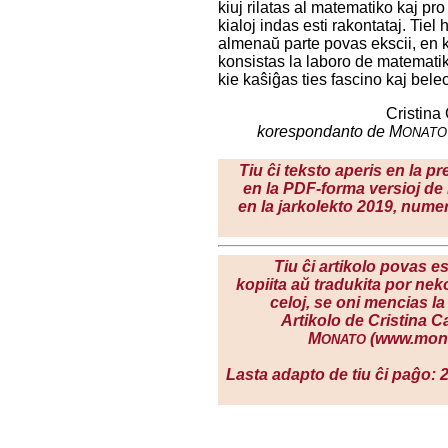
kiuj rilatas al matematiko kaj pro
kialoj indas esti rakontataj. Tiel
almenaŭ parte povas ekscii, en 
konsistas la laboro de matematik
kie kaŝiĝas ties fascino kaj bele
Cristina
korespondanto de M
ONATO
Tiu ĉi teksto aperis en la pr
en la PDF-forma versioj d
en la jarkolekto 2019, numer
Tiu ĉi artikolo povas es
kopiita aŭ tradukita por ne
celoj, se oni mencias la
Artikolo de Cristina Ca
M
(www.mona
ONATO
Lasta adapto de tiu ĉi paĝo: 