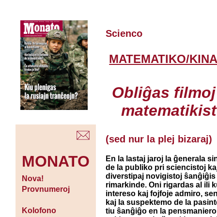
Scienco
MATEMATIKO/KIN
Obliĝas filmoj
matematikist
(sed nur la plej bizaraj)
MONATO
En la lastaj jaroj la ĝenerala s
de la publiko pri sciencistoj ka
diverstipaj novigistoj ŝanĝiĝis
Nova!
rimarkinde. Oni rigardas al ili 
Provnumeroj
intereso kaj fojfoje admiro, sen
kaj la suspektemo de la pasint
Kolofono
tiu ŝanĝiĝo en la pensmaniero