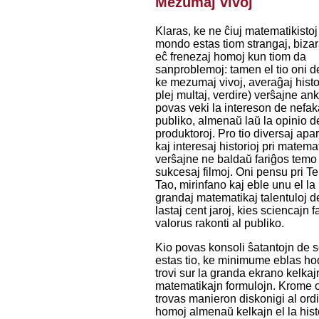
Mezumaj vivoj
Klaras, ke ne ĉiuj matematikistoj
mondo estas tiom strangaj, bizara
eĉ frenezaj homoj kun tiom da
sanproblemoj: tamen el tio oni d
ke mezumaj vivoj, averaĝaj histor
plej multaj, verdire) verŝajne an
povas veki la intereson de nefa
publiko, almenaŭ laŭ la opinio d
produktoroj. Pro tio diversaj apar
kaj interesaj historioj pri matemat
verŝajne ne baldaŭ fariĝos temo
sukcesaj filmoj. Oni pensu pri T
Tao, mirinfano kaj eble unu el la 
grandaj matematikaj talentuloj d
lastaj cent jaroj, kies sciencajn f
valorus rakonti al publiko.
Kio povas konsoli ŝatantojn de 
estas tio, ke minimume eblas ho
trovi sur la granda ekrano kelkaj
matematikajn formulojn. Krome 
trovas manieron diskonigi al ord
homoj almenaŭ kelkajn el la histo