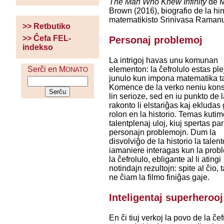
The Man Who Knew Infinity
de M
Brown (2016), biografio de la hi
matematikisto Srinivasa Ramanu
>> Retbutiko
>> Ĉefa FEL-
Personaj problemoj
indekso
La intrigoj havas unu komunan
elementon: la ĉefrolulo estas plej
Serĉi en M
ONATO
junulo kun impona matematika ta
Komence de la verko neniu kon
lin serioze, sed en iu punkto de 
rakonto li elstariĝas kaj ekludas
rolon en la historio. Temas kutim
talentplenaj uloj, kiuj spertas pa
personajn problemojn. Dum la
disvolviĝo de la historio la talent
iamaniere interagas kun la prob
la ĉefrolulo, ebligante al li atingi
notindajn rezultojn: spite al ĉio,
ne ĉiam la filmo finiĝas gaje.
Inteligentaj superherooj
En ĉi tiuj verkoj la povo de la ĉef