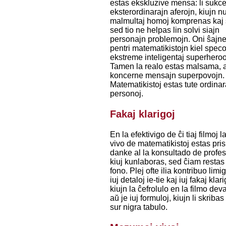
estas ekskluzive mensa: li sukce
eksterordinarajn aferojn, kiujn n
malmultaj homoj komprenas kaj 
sed tio ne helpas lin solvi siajn
personajn problemojn. Oni ŝajne
pentri matematikistojn kiel spec
ekstreme inteligentaj superheroo
Tamen la realo estas malsama,
koncerne mensajn superpovojn.
Matematikistoj estas tute ordinar
personoj.
Fakaj klarigoj
En la efektivigo de ĉi tiaj filmoj l
vivo de matematikistoj estas pris
danke al la konsultado de profesi
kiuj kunlaboras, sed ĉiam restas
fono. Plej ofte ilia kontribuo limi
iuj detaloj ie-tie kaj iuj fakaj klari
kiujn la ĉefrolulo en la filmo dev
aŭ je iuj formuloj, kiujn li skribas
sur nigra tabulo.