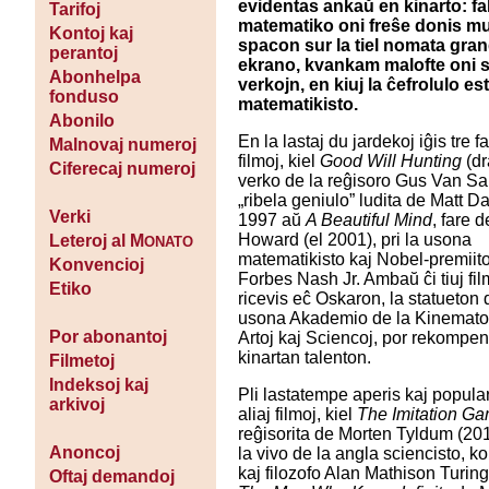
evidentas ankaŭ en kinarto: fa
Tarifoj
matematiko oni freŝe donis mu
Kontoj kaj
spacon sur la tiel nomata gra
perantoj
ekrano, kvankam malofte oni 
Abonhelpa
verkojn, en kiuj la ĉefrolulo es
fonduso
matematikisto.
Abonilo
En la lastaj du jardekoj iĝis tre f
Malnovaj numeroj
filmoj, kiel
Good Will Hunting
(d
Ciferecaj numeroj
verko de la reĝisoro Gus Van San
„ribela geniulo” ludita de Matt D
Verki
1997 aŭ
A Beautiful Mind
, fare 
Howard (el 2001), pri la usona
Leteroj al M
ONATO
matematikisto kaj Nobel-premiit
Konvencioj
Forbes Nash Jr. Ambaŭ ĉi tiuj fil
Etiko
ricevis eĉ Oskaron, la statueton 
usona Akademio de la Kinematog
Por abonantoj
Artoj kaj Sciencoj, por rekompen
kinartan talenton.
Filmetoj
Indeksoj kaj
Pli lastatempe aperis kaj popular
arkivoj
aliaj filmoj, kiel
The Imitation G
reĝisorita de Morten Tyldum (201
Anoncoj
la vivo de la angla sciencisto, k
kaj filozofo Alan Mathison Turing
Oftaj demandoj