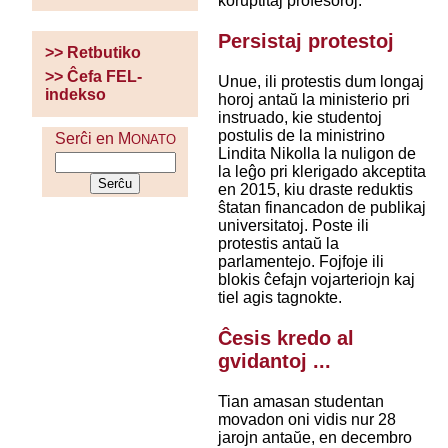
koruptitaj profesoroj.
Persistaj protestoj
>> Retbutiko
>> Ĉefa FEL-
Unue, ili protestis dum longaj
indekso
horoj antaŭ la ministerio pri
instruado, kie studentoj
postulis de la ministrino
Serĉi en M
ONATO
Lindita Nikolla la nuligon de
la leĝo pri klerigado akceptita
en 2015, kiu draste reduktis
ŝtatan financadon de publikaj
universitatoj. Poste ili
protestis antaŭ la
parlamentejo. Fojfoje ili
blokis ĉefajn vojarteriojn kaj
tiel agis tagnokte.
Ĉesis kredo al
gvidantoj ...
Tian amasan studentan
movadon oni vidis nur 28
jarojn antaŭe, en decembro