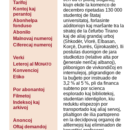
Tarifoj
kiujn ekde la komenco de
Kontoj kaj
decembro ripetadas 130 000
perantoj
studentoj de ŝtataj
universitatoj, forlasinte
Abonhelpa
aŭditoriojn kaj marŝante tra la
fonduso
stratoj de la ĉefurbo Tirano
Abonilo
kaj de aliaj grandaj urboj
Malnovaj numeroj
(Shkodër, Vlorë, Elbasan,
Ciferecaj numeroj
Korçë, Durrës, Gjirokastër). Ili
postulas duonigon de jara
studkotizo (relative alta por
Verki
ĝenerale neriĉaj albanoj),
Leteroj al M
ONATO
plibonigon de vivkondiĉoj en
Konvencioj
internulejoj, pligrandigon de
Etiko
la buĝeto por instruado de
3,2 % al 5 %, pli da financa
subteno por scienca
Por abonantoj
esplorado kaj bibliotekoj,
Filmetoj
studentan identigilon, kiu
Indeksoj kaj
reduktu elspezojn por
arkivoj
transportado kaj aliaj servoj,
plialtigon de ilia partopreno
en la decidpovaj organoj de
Anoncoj
altlernejoj kaj eliminadon de
Oftaj demandoj