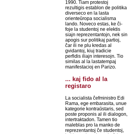
1990. Tiam protestoj
rezultigis establon de politika
diverseco en la lasta
orienteŭropa socialisma
lando. Noveco estas, ke ĉi-
foje la studentoj ne elektis
siajn reprezentantojn, nek sin
apogis sur politikaj partioj,
ĉar ili ne plu kredas al
gvidantoj, kiuj tradicie
perfidis iliajn interesojn. Tio
similas al la lastatempaj
manifestacioj en Parizo.
... kaj fido al la
registaro
La socialista ĉefministro Edi
Rama, ege embarasita, unue
kategorie kontraŭstaris, sed
poste proponis al ili dialogon,
intertraktadon. Tamen tio
maleblas pro la manko de
reprezentantoj ĉe studentoj,