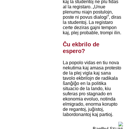
kaj la studentoj ne plu fidas
al la registaro. „Unue
plenumu niajn postulojn,
poste ni povus dialogi”, diras
la studentoj. La registaro
certe deziras gajni tempon
kaj, plej probable, trompi ilin.
Ĉu ekbrilo de
espero?
La popolo vidas en tiu nova
nekutima kaj amasa protesto
de la plej vigla kaj sana
tavolo ekbrilojn de radikala
ŝanĝiĝo en la politika
situacio de la lando, kiu
suferas pro stagnado en
ekonomia evoluo, notinda
elmigrado, enorma korupto
de regantoj, juĝistoj,
labordonantoj kaj partioj.
Bardhyl S