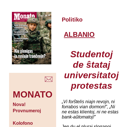
Politiko
ALBANIO
Studentoj
de ŝtataj
universitatoj
protestas
MONATO
„Vi forŝtelis niajn revojn, ni
Nova!
forrabos vian dormon!”, „Ni
Provnumeroj
ne estas klientoj, ni ne estas
bank-aŭtomatoj!”
Kolofono
Jen du el pluraj sloganoj,