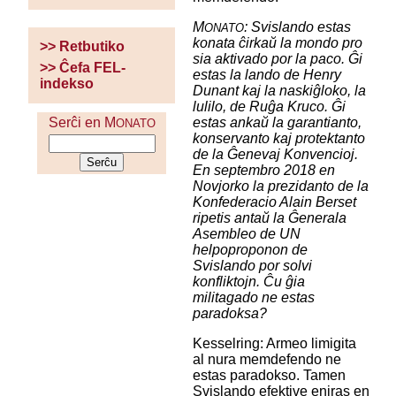
M
: Svislando estas
ONATO
konata ĉirkaŭ la mondo pro
>> Retbutiko
sia aktivado por la paco. Ĝi
>> Ĉefa FEL-
estas la lando de Henry
indekso
Dunant kaj la naskiĝloko, la
lulilo, de Ruĝa Kruco. Ĝi
estas ankaŭ la garantianto,
Serĉi en M
ONATO
konservanto kaj protektanto
de la Ĝenevaj Konvencioj.
En septembro 2018 en
Novjorko la prezidanto de la
Konfederacio Alain Berset
ripetis antaŭ la Ĝenerala
Asembleo de UN
helpoproponon de
Svislando por solvi
konfliktojn. Ĉu ĝia
militagado ne estas
paradoksa?
Kesselring: Armeo limigita
al nura memdefendo ne
estas paradokso. Tamen
Svislando efektive eniras en