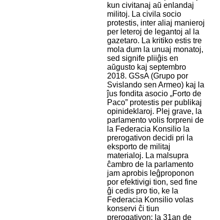
kun civitanaj aŭ enlandaj
militoj. La civila socio
protestis, inter aliaj manieroj
per leteroj de legantoj al la
gazetaro. La kritiko estis tre
mola dum la unuaj monatoj,
sed signife pliiĝis en
aŭgusto kaj septembro
2018. GSsA (Grupo por
Svislando sen Armeo) kaj la
ĵus fondita asocio „Forto de
Paco” protestis per publikaj
opinideklaroj. Plej grave, la
parlamento volis forpreni de
la Federacia Konsilio la
prerogativon decidi pri la
eksporto de militaj
materialoj. La malsupra
ĉambro de la parlamento
jam aprobis leĝproponon
por efektivigi tion, sed fine
ĝi cedis pro tio, ke la
Federacia Konsilio volas
konservi ĉi tiun
prerogativon: la 31an de