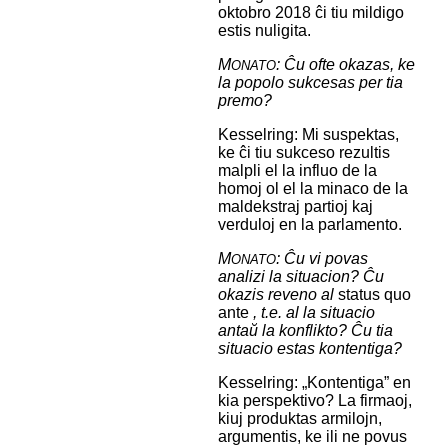
oktobro 2018 ĉi tiu mildigo
estis nuligita.
M
: Ĉu ofte okazas, ke
ONATO
la popolo sukcesas per tia
premo?
Kesselring: Mi suspektas,
ke ĉi tiu sukceso rezultis
malpli el la influo de la
homoj ol el la minaco de la
maldekstraj partioj kaj
verduloj en la parlamento.
M
: Ĉu vi povas
ONATO
analizi la situacion? Ĉu
okazis reveno al
status quo
ante
, t.e. al la situacio
antaŭ la konflikto? Ĉu tia
situacio estas kontentiga?
Kesselring: „Kontentiga” en
kia perspektivo? La firmaoj,
kiuj produktas armilojn,
argumentis, ke ili ne povus