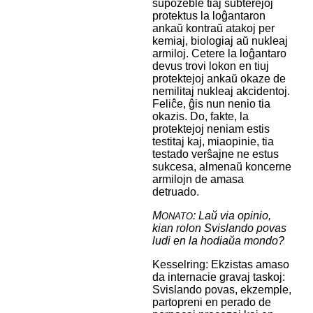
supozeble tiaj subterejoj
protektus la loĝantaron
ankaŭ kontraŭ atakoj per
kemiaj, biologiaj aŭ nukleaj
armiloj. Cetere la loĝantaro
devus trovi lokon en tiuj
protektejoj ankaŭ okaze de
nemilitaj nukleaj akcidentoj.
Feliĉe, ĝis nun nenio tia
okazis. Do, fakte, la
protektejoj neniam estis
testitaj kaj, miaopinie, tia
testado verŝajne ne estus
sukcesa, almenaŭ koncerne
armilojn de amasa
detruado.
M
: Laŭ via opinio,
ONATO
kian rolon Svislando povas
ludi en la hodiaŭa mondo?
Kesselring: Ekzistas amaso
da internacie gravaj taskoj:
Svislando povas, ekzemple,
partopreni en perado de