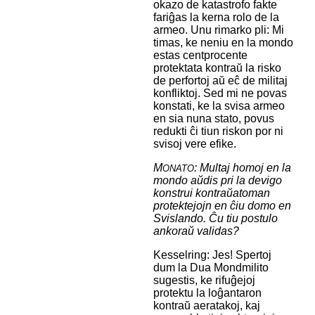
okazo de katastrofo fakte
fariĝas la kerna rolo de la
armeo. Unu rimarko pli: Mi
timas, ke neniu en la mondo
estas centprocente
protektata kontraŭ la risko
de perfortoj aŭ eĉ de militaj
konfliktoj. Sed mi ne povas
konstati, ke la svisa armeo
en sia nuna stato, povus
redukti ĉi tiun riskon por ni
svisoj vere efike.
M
: Multaj homoj en la
ONATO
mondo aŭdis pri la devigo
konstrui kontraŭatoman
protektejojn en ĉiu domo en
Svislando. Ĉu tiu postulo
ankoraŭ validas?
Kesselring: Jes! Spertoj
dum la Dua Mondmilito
sugestis, ke rifuĝejoj
protektu la loĝantaron
kontraŭ aeratakoj, kaj