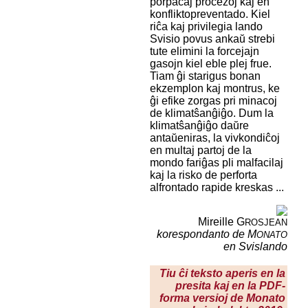
porpacaj procezoj kaj en
konfliktopreventado. Kiel
riĉa kaj privilegia lando
Svisio povus ankaŭ strebi
tute elimini la forcejajn
gasojn kiel eble plej frue.
Tiam ĝi starigus bonan
ekzemplon kaj montrus, ke
ĝi efike zorgas pri minacoj
de klimatŝanĝiĝo. Dum la
klimatŝanĝiĝo daŭre
antaŭeniras, la vivkondiĉoj
en multaj partoj de la
mondo fariĝas pli malfacilaj
kaj la risko de perforta
alfrontado rapide kreskas ...
Mireille G
ROSJEAN
korespondanto de M
ONATO
en Svislando
Tiu ĉi teksto aperis en la
presita kaj en la PDF-
forma versioj de Monato