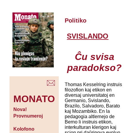
Politiko
SVISLANDO
Ĉu svisa
paradokso?
Thomas Kesselring instruis
filozofion kaj etikon en
diversaj universitatoj en
MONATO
Germanio, Svislando,
Brazilo, Salvadoro, Barato
Nova!
kaj Mozambiko. En la
Provnumeroj
pedagogia altlernejo de
Berno li instruis etikon,
interkulturan klerigon kaj
Kolofono
scion pri daŭripova evoluo.