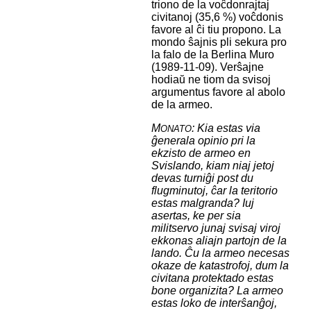
triono de la voĉdonrajtaj
civitanoj (35,6 %) voĉdonis
favore al ĉi tiu propono. La
mondo ŝajnis pli sekura pro
la falo de la Berlina Muro
(1989-11-09). Verŝajne
hodiaŭ ne tiom da svisoj
argumentus favore al abolo
de la armeo.
M
: Kia estas via
ONATO
ĝenerala opinio pri la
ekzisto de armeo en
Svislando, kiam niaj jetoj
devas turniĝi post du
flugminutoj, ĉar la teritorio
estas malgranda? Iuj
asertas, ke per sia
militservo junaj svisaj viroj
ekkonas aliajn partojn de la
lando. Ĉu la armeo necesas
okaze de katastrofoj, dum la
civitana protektado estas
bone organizita? La armeo
estas loko de interŝanĝoj,