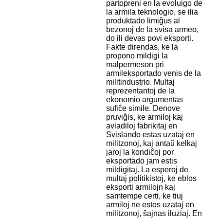
partopreni en la evoluigo de
la armila teknologio, se ilia
produktado limiĝus al
bezonoj de la svisa armeo,
do ili devas povi eksporti.
Fakte direndas, ke la
propono mildigi la
malpermeson pri
armileksportado venis de la
militindustrio. Multaj
reprezentantoj de la
ekonomio argumentas
sufiĉe simile. Denove
pruviĝis, ke armiloj kaj
aviadiloj fabrikitaj en
Svislando estas uzataj en
militzonoj, kaj antaŭ kelkaj
jaroj la kondiĉoj por
eksportado jam estis
mildigitaj. La esperoj de
multaj politikistoj, ke eblos
eksporti armilojn kaj
samtempe certi, ke tiuj
armiloj ne estos uzataj en
militzonoj, ŝajnas iluziaj. En