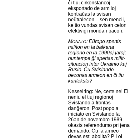
ĉi tiuj cirkonstancoj
eksportado de armiloj
kontraŭas la svisan
neŭtralecon – sen mencii,
ke tio vundas svisan celon
efektivigi mondan pacon.
M
: Eŭropo spertis
ONATO
militon en la balkana
regiono en la 1990aj jaroj;
nuntempe ĝi spertas milit-
situacion inter Ukrainio kaj
Rusio. Ĉu Svislando
bezonas armeon en ĉi tiu
kunteksto?
Kesselring: Ne, certe ne! El
neniu el tiuj regionoj
Svislando alfrontas
danĝeron. Post popola
iniciato en Svislando la
26an de novembro 1989
okazis referendumo pri jena
demando: Ĉu la armeo
devas esti abolita? Pli ol