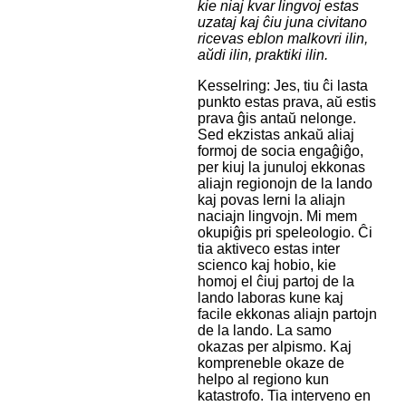
kie niaj kvar lingvoj estas
uzataj kaj ĉiu juna civitano
ricevas eblon malkovri ilin,
aŭdi ilin, praktiki ilin.
Kesselring: Jes, tiu ĉi lasta
punkto estas prava, aŭ estis
prava ĝis antaŭ nelonge.
Sed ekzistas ankaŭ aliaj
formoj de socia engaĝiĝo,
per kiuj la junuloj ekkonas
aliajn regionojn de la lando
kaj povas lerni la aliajn
naciajn lingvojn. Mi mem
okupiĝis pri speleologio. Ĉi
tia aktiveco estas inter
scienco kaj hobio, kie
homoj el ĉiuj partoj de la
lando laboras kune kaj
facile ekkonas aliajn partojn
de la lando. La samo
okazas per alpismo. Kaj
kompreneble okaze de
helpo al regiono kun
katastrofo. Tia interveno en