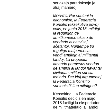
seriozajn paradoksojn je
aliaj manieroj.
M
: Por subteni la
ONATO
ekonomion, la Federacia
Konsilio (ekzekutiva povo)
volis, en junio 2018, mildigi
la reguligon de
armilkomerco okaze de
vendado al nesvisaj
aĉetantoj. Nuntempe tiu
reguligo malpermesas
vendi armilojn al militantaj
landoj. La proponita
amendo permesus vendon
de armiloj al landoj havantaj
civitanan militon sur sia
teritorio. Per kiuj argumentoj
la Federacia Konsilio
subtenis ĉi tiun mildigon?
Kesselring: La Federacia
Konsilio decidis en majo
2018 faciligi la eksportadon
de militmaterialoj al landoj