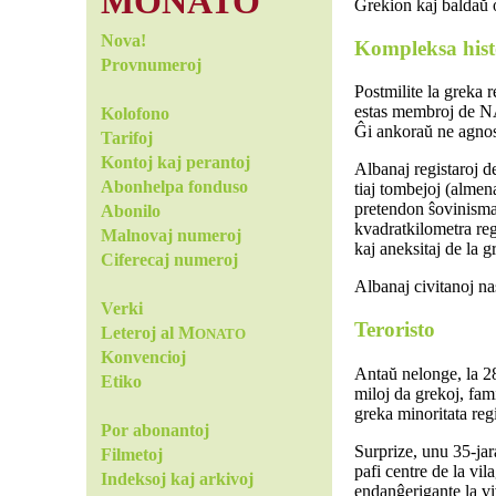
MONATO
Grekion kaj baldaŭ o
Nova!
Kompleksa hist
Provnumeroj
Postmilite la greka 
estas membroj de NA
Kolofono
Ĝi ankoraŭ ne agno
Tarifoj
Kontoj kaj perantoj
Albanaj registaroj de
Abonhelpa fonduso
tiaj tombejoj (almen
pretendon ŝovinismaj
Abonilo
kvadratkilometra reg
Malnovaj numeroj
kaj aneksitaj de la g
Ciferecaj numeroj
Albanaj civitanoj nas
Verki
Teroristo
Leteroj al M
ONATO
Konvencioj
Antaŭ nelonge, la 28
Etiko
miloj da grekoj, fam
greka minoritata reg
Por abonantoj
Surprize, unu 35-jar
Filmetoj
pafi centre de la vi
Indeksoj kaj arkivoj
endanĝerigante la viv