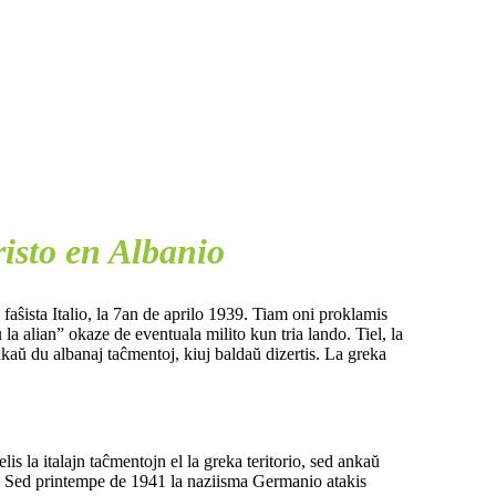
risto en Albanio
aŝista Italio, la 7an de aprilo 1939. Tiam oni proklamis
la alian” okaze de eventuala milito kun tria lando. Tiel, la
ankaŭ du albanaj taĉmentoj, kiuj baldaŭ dizertis. La greka
lis la italajn taĉmentojn el la greka teritorio, sed ankaŭ
j. Sed printempe de 1941 la naziisma Germanio atakis