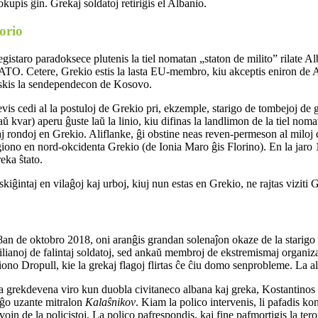
kupis ĝin. Grekaj soldatoj retiriĝis el Albanio.
orio
registaro paradoksece plutenis la tiel nomatan „staton de milito” rilate 
TO. Cetere, Grekio estis la lasta EU-membro, kiu akceptis eniron de A
skis la sendependecon de Kosovo.
vis cedi al la postuloj de Grekio pri, ekzemple, starigo de tombejoj de g
aŭ kvar) aperu ĝuste laŭ la linio, kiu difinas la landlimon de la tiel no
 rondoj en Grekio. Aliflanke, ĝi obstine neas reven-permeson al miloj d
iono en nord-okcidenta Grekio (de Ionia Maro ĝis Florino). En la jaro 191
reka ŝtato.
kiĝintaj en vilaĝoj kaj urboj, kiuj nun estas en Grekio, ne rajtas viziti 
an de oktobro 2018, oni aranĝis grandan solenaĵon okaze de la starigo 
ilianoj de falintaj soldatoj, sed ankaŭ membroj de ekstremismaj organizaĵ
iono Dropull, kie la grekaj flagoj flirtas ĉe ĉiu domo senprobleme. La a
a grekdevena viro kun duobla civitaneco albana kaj greka, Kostantinos 
laĝo uzante mitralon
Kalaŝnikov
. Kiam la polico intervenis, li pafadis k
ojn de la policistoj. La polico pafrespondis, kaj fine pafmortigis la tero