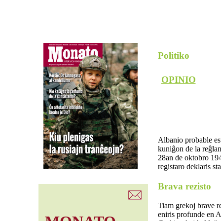
Politiko
OPINIO
Albanio probable est
kuniĝon de la reĝlan
28an de oktobro 1940 
registaro deklaris st
Brava rezisto
Tiam grekoj brave rez
eniris profunde en A