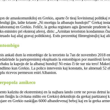
gon de amaskomunikiloj en Grekio, aparte ĉe tieaj ŝovinismaj politikaj
bruligi ĝin, laŭte kriante „Ni mortigu la albanajn hundojn!” Grekaj insta
laborantaj en Grekio. Feliĉe, la greka registaro agis ĝenerale prudente ka
s-ministro pri eksteraj aferoj, diris: „Armitan teroriston kondamnus ĉiu 
truado kaj aliaj gravaj politikistoj. Estis prezentitaj filmregistraĵoj kaj 
ntombigo
nis ankaŭ dum la entombigo de la teroristo la 7an de novembro 2018 en 
 Bedaŭrinde la partoprenintoj ekspluatis la entombigon por manifesti ŝov
rhaku la kapojn de la albanaj hundoj! Ni estas ĉi tie sur nia tero! Make
dlimo kun Grekio. La polico intervenis kaj konstatis, ke almenaŭ 52 el ili
 plu ricevos permeson eniri Albanion.
terpopola amikeco
ento kaŭzita de ekstremistoj en la najbara lando certe ne povas detrui la
iam finiĝis la civitana milito en Grekio) dekmilojn da grekaj partizano
ujare en Grekio naskiĝas 6000 albandevenaj beboj kaj en la greka arme