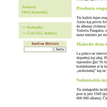
Anoncoj
Prudenta reago
Oftaj demandoj
Tio kaŭzis tujan rea
Ateno kaj provis for
da albanaj civitanoj 
>> Retbutiko
Todoros Pangalos, ek
>> Ĉefa FEL-indekso
nuna ministro pri ins
Malordo dum e
Serĉi en M
ONATO
La polico ne interve
deputitoj kaj aliaj.
reposedos ĝin! Ni fo
kondukantan al la lan
„nedezirataj” kaj ne
Nedetruebla in
Tia malagrabla incid
post la jaro 1949 (k
600 000 albanoj. Ĉi