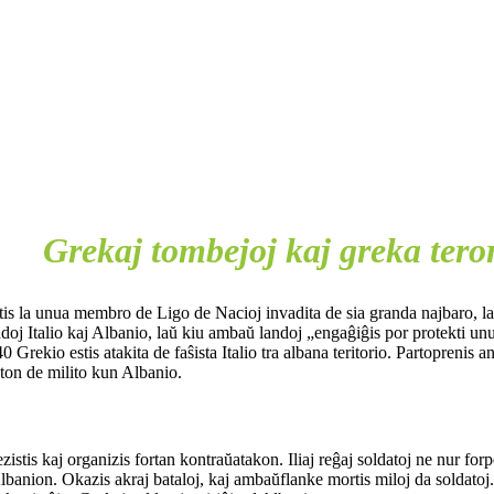
Grekaj tombejoj kaj greka tero
is la unua membro de Ligo de Nacioj invadita de sia granda najbaro, la f
doj Italio kaj Albanio, laŭ kiu ambaŭ landoj „engaĝiĝis por protekti unu 
Grekio estis atakita de faŝista Italio tra albana teritorio. Partoprenis 
aton de milito kun Albanio.
istis kaj organizis fortan kontraŭatakon. Iliaj reĝaj soldatoj ne nur forpe
lbanion. Okazis akraj bataloj, kaj ambaŭflanke mortis miloj da soldato