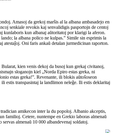
 rondoj. Amasoj da grekoj marŝis al la albana ambasadejo en
ncoj senkiale revokis kaj senvalidigis pasportojn de centoj
j kunlaboris kun albanaj aŭtoritatoj por klarigi la aferon.
lando; la albana polico ne kulpas.” Simile sin esprimis la
aliaj atestaĵoj. Oni faris ankaŭ detalan jurmedicinan raporton.
Bularat, kien venis dekoj da busoj kun grekaj civitanoj,
inismajn sloganojn kiel „Norda Epiro estas greka, ni
donio estas greka!”. Revenante, ili blokis aŭtoŝoseon
 estis transpasintaj la landlimon neleĝe. Ili estis deklaritaj
 tradician amikecon inter la du popoloj. Albanio akceptis,
j kun familioj. Cetere, nuntempe en Grekio laboras almenaŭ
o servas almenaŭ 10 000 albandevenaj soldatoj.