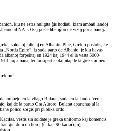
Albanion, kiu ne estas nuligita ĝis hodiaŭ, kiam ambaŭ landoj
lbanio al NATO kaj poste liberiĝon de vizoj por albanoj.
rekaj soldatoj falintaj en Albanio. Plue, Grekio postulis, ke
mata „Norda Epiro”, la suda parto de Albanio, je kiu havas
a albanoj forpelitaj en 1924 kaj 1944 el la vasta 5000-
3 tiuj albanaj teritorioj estis okupitaj de la greka armeo
Grekion!
de tombejo en la vilaĝo Bularat, sude en la lando. Venis
oj kaj de la partio Ora Aŭroro. Bularat apartenas al la
lbana polico zorgis pri publika ordo.
Kacifas, vestis sin soldate je greka uniformo kaj komencis
ontraŭ ĝin dum du horoj (ĉirkaŭ 90 kartoĉojn),
riston.