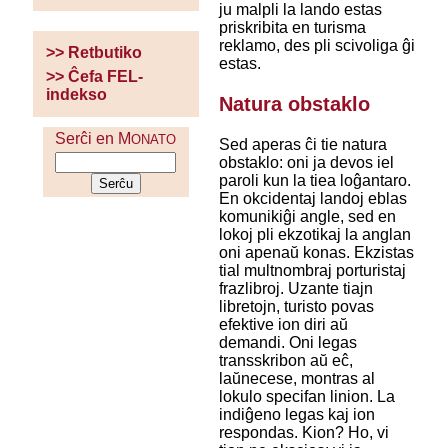
ju malpli la lando estas
priskribita en turisma
reklamo, des pli scivoliga ĝi
>> Retbutiko
estas.
>> Ĉefa FEL-
indekso
Natura obstaklo
Serĉi en M
ONATO
Sed aperas ĉi tie natura
obstaklo: oni ja devos iel
paroli kun la tiea loĝantaro.
En okcidentaj landoj eblas
komunikiĝi angle, sed en
lokoj pli ekzotikaj la anglan
oni apenaŭ konas. Ekzistas
tial multnombraj porturistaj
frazlibroj. Uzante tiajn
libretojn, turisto povas
efektive ion diri aŭ
demandi. Oni legas
transskribon aŭ eĉ,
laŭnecese, montras al
lokulo specifan linion. La
indiĝeno legas kaj ion
respondas. Kion? Ho, vi