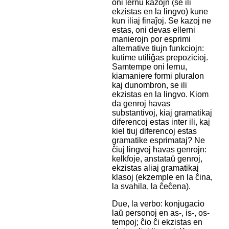
oni lernu kazojn (se ili
ekzistas en la lingvo) kune
kun iliaj finaĵoj. Se kazoj ne
estas, oni devas ellerni
manierojn por esprimi
alternative tiujn funkciojn:
kutime utiliĝas prepozicioj.
Samtempe oni lernu,
kiamaniere formi pluralon
kaj dunombron, se ili
ekzistas en la lingvo. Kiom
da genroj havas
substantivoj, kiaj gramatikaj
diferencoj estas inter ili, kaj
kiel tiuj diferencoj estas
gramatike esprimataj? Ne
ĉiuj lingvoj havas genrojn:
kelkfoje, anstataŭ genroj,
ekzistas aliaj gramatikaj
klasoj (ekzemple en la ĉina,
la svahila, la ĉeĉena).
Due, la verbo: konjugacio
laŭ personoj en as-, is-, os-
tempoj; ĉio ĉi ekzistas en