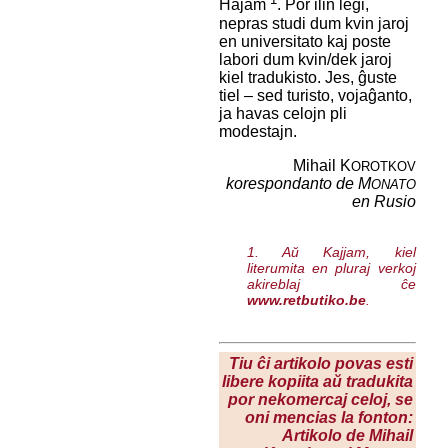
Ĥajam
. Por ilin legi,
nepras studi dum kvin jaroj
en universitato kaj poste
labori dum kvin/dek jaroj
kiel tradukisto. Jes, ĝuste
tiel – sed turisto, vojaĝanto,
ja havas celojn pli
modestajn.
Mihail K
OROTKOV
korespondanto de M
ONATO
en Rusio
1. Aŭ Kajjam, kiel
literumita en pluraj verkoj
akireblaj ĉe
www.retbutiko.be
.
Tiu ĉi artikolo povas esti
libere kopiita aŭ tradukita
por nekomercaj celoj, se
oni mencias la fonton:
Artikolo de Mihail