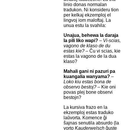
linio donas normalan
tradukon. Ni konsideru tion
per kelkaj ekzemploj el
lingvoj iom maloftaj. La
unua estu la svahila:
Unajua, behewa la daraja
la pili liko wapi?
–
Vi-scias,
vagono de klaso de du
estas kie?
– Ĉu vi scias, kie
estas la vagono de la dua
klaso?
Mahali gani ni pazuri pa
kuangalia wanyama?
–
Loko kiu estas bona de
observo bestoj?
– Kie oni
povas plej bone observi
bestojn?
La kursiva frazo en la
ekzemploj estas traduko
laŭvorta. Komence ĝi
ŝajnas senutila absurdo (la
vorto
Kauderwelsch
ĝuste