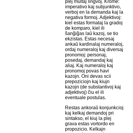
plej multaj lingvoj. Krome:
imperativo kaj subjunktivo,
verboj en la demanda kaj la
negativa formoj. Adjektivoj:
kiel estas formataj la gradoj
de komparo, kiel ili
ŝanĝiĝas laŭ kazoj, se tio
ekzistas. Estas necesaj
ankaŭ kardinalaj numeraloj,
ordaj numeraloj kaj diversaj
pronomoj: personaj,
posedaj, demandaj kaj
aliaj. Kaj numeraloj kaj
pronomoj povas havi
kazojn. Oni devas scii
prepoziciojn kaj kiujn
kazojn (de substantivoj kaj
adjektivoj) ĉiu el ili
eventuale postulas.
Restas ankoraŭ konjunkcioj
kaj kelkaj demandoj pri
sintakso, el kiuj la plej
grava estas vortordo en
propozicio. Kelkajn