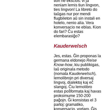
tion ne ekscios: vi ja
neniam lernis tiun lingvon,
ties lingvon! La libreto do
taŭgas nur por mendi
flugbileton aŭ sin instali en
hotelo, nenio alia. Vera
konversacio ne eblas. Kion
do fari? Ĉu estas
elembarasiĝo?
Kauderwelsch
Jes, estas. Ĝin proponas la
germana eldonejo
Reise
Know-how
, kiu publikigas,
laŭ originala metodo
(nomata
Kauderwelsch
),
lernolibrojn pri diversaj
lingvoj, dialektoj kaj eĉ
slangoj. Ĉiu lernolibro
estas poŝformata kaj havas
proksimume 150-200
paĝojn. Ĝi konsistas el 3
partoj: gramatiko,
konversacio, vortaro. Ĝis