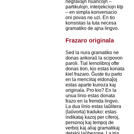
negravajn nuancojn –
partikulojn, interjekciojn ktp
– en simpla konversacio
oni povas ne uzi. En tio
konsistas la tuta necesa
gramatiko de ajna lingvo.
Frazaro originala
Sed la nura gramatiko ne
donas ankoraŭ la scipovon
paroli. Tial lernolibroj ofte
donas tion, kio estas konata
kiel frazaro. Ĝuste tiu parto
en la menciitaj eldonaĵoj
estas aparte kurioza kaj
originala. Pro kio? En la
unua linio estas donata
frazo en la fremda lingvo.
La dua linio estas laŭlitera
(laŭvorta) traduko: estas
indikataj kazoj per ciferoj,
personoj kaj tempoj de
verboj kaj aliaj gramatikaj
detaloj laŭbezone. La tria