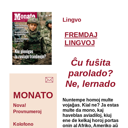
Lingvo
FREMDAJ
LINGVOJ
Ĉu fuŝita
parolado?
Ne, lernado
MONATO
Nuntempe homoj multe
vojaĝas. Kial ne? Ja estas
Nova!
multe da mono, kaj
Provnumeroj
haveblas aviadiloj, kiuj
ene de kelkaj horoj portas
Kolofono
onin al Afriko, Ameriko aŭ