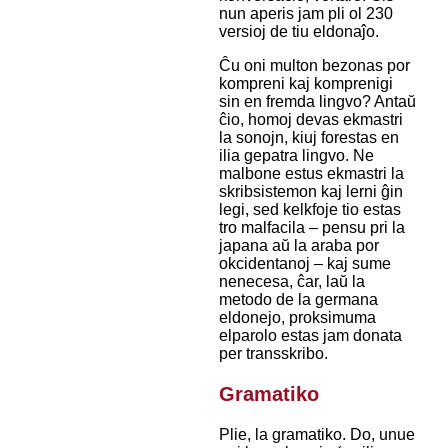
nun aperis jam pli ol 230
versioj de tiu eldonaĵo.
Ĉu oni multon bezonas por
kompreni kaj komprenigi
sin en fremda lingvo? Antaŭ
ĉio, homoj devas ekmastri
la sonojn, kiuj forestas en
ilia gepatra lingvo. Ne
malbone estus ekmastri la
skribsistemon kaj lerni ĝin
legi, sed kelkfoje tio estas
tro malfacila – pensu pri la
japana aŭ la araba por
okcidentanoj – kaj sume
nenecesa, ĉar, laŭ la
metodo de la germana
eldonejo, proksimuma
elparolo estas jam donata
per transskribo.
Gramatiko
Plie, la gramatiko. Do, unue