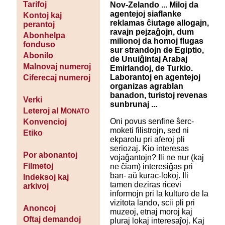
Tarifoj
Nov-Zelando ... Miloj da
agentejoj siaflanke
Kontoj kaj
reklamas ĉiutage allogajn,
perantoj
ravajn pejzaĝojn, dum
Abonhelpa
milionoj da homoj flugas
fonduso
sur strandojn de Egiptio,
Abonilo
de Unuiĝintaj Arabaj
Malnovaj numeroj
Emirlandoj, de Turkio.
Laborantoj en agentejoj
Ciferecaj numeroj
organizas agrablan
banadon, turistoj revenas
Verki
sunbrunaj ...
Leteroj al M
ONATO
Oni povus senfine ŝerc-
Konvencioj
moketi filistrojn, sed ni
Etiko
ekparolu pri aferoj pli
seriozaj. Kio interesas
Por abonantoj
vojaĝantojn? Ili ne nur (kaj
Filmetoj
ne ĉiam) interesiĝas pri
ban- aŭ kurac-lokoj. Ili
Indeksoj kaj
tamen deziras ricevi
arkivoj
informojn pri la kulturo de la
vizitota lando, scii pli pri
Anoncoj
muzeoj, etnaj moroj kaj
Oftaj demandoj
pluraj lokaj interesaĵoj. Kaj