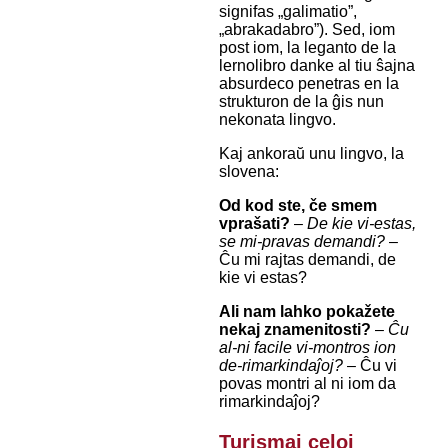
signifas „galimatio”,
„abrakadabro”). Sed, iom
post iom, la leganto de la
lernolibro danke al tiu ŝajna
absurdeco penetras en la
strukturon de la ĝis nun
nekonata lingvo.
Kaj ankoraŭ unu lingvo, la
slovena:
Od kod ste, če smem
vprašati?
–
De kie vi-estas,
se mi-pravas demandi?
–
Ĉu mi rajtas demandi, de
kie vi estas?
Ali nam lahko pokažete
nekaj znamenitosti?
–
Ĉu
al-ni facile vi-montros ion
de-rimarkindaĵoj?
– Ĉu vi
povas montri al ni iom da
rimarkindaĵoj?
Turismaj celoj