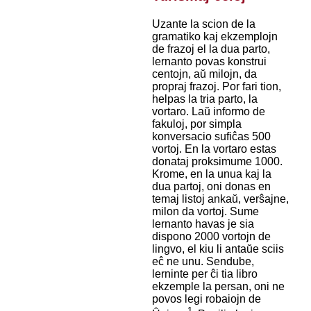
Uzante la scion de la
gramatiko kaj ekzemplojn
de frazoj el la dua parto,
lernanto povas konstrui
centojn, aŭ milojn, da
propraj frazoj. Por fari tion,
helpas la tria parto, la
vortaro. Laŭ informo de
fakuloj, por simpla
konversacio sufiĉas 500
vortoj. En la vortaro estas
donataj proksimume 1000.
Krome, en la unua kaj la
dua partoj, oni donas en
temaj listoj ankaŭ, verŝajne,
milon da vortoj. Sume
lernanto havas je sia
dispono 2000 vortojn de
lingvo, el kiu li antaŭe sciis
eĉ ne unu. Sendube,
lerninte per ĉi tia libro
ekzemple la persan, oni ne
povos legi robaiojn de
1