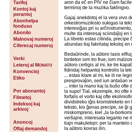
aron da eĉ en PIV ne ĉiam facile
Tarifoj
terminoj de la muzika faklingvo.
Kontoj kaj
perantoj
Gajaj anekdotoj el la vera vivo d
Abonhelpa
orkestromuzikisto sukigas la tek
fonduso
interesiĝas pri iu arĉinstrumento
Abonilo
multe da interesaj sciindaĵoj en l
La libreto estas citinda, precipe 
Malnovaj numeroj
abundas tiaj fakrilataj tekstoj en 
Ciferecaj numeroj
Bedaŭrinde, la aŭtoro lasis elflug
Verki
birdeton iom tro frue, iom malzor
aŭtoro certigis al mi, ke tre kapab
Leteroj al M
ONATO
fidindaj helpantoj kontrolis la te
Konvencioj
... estas klare al mi, ke ili ne legi
Etiko
presprovaĵon, sed iun antaŭan ver
... inter la mano kaj la buŝo ofte
Por abonantoj
la supo! Tial, ekzemple, tro ofte i
forfalis el vorto kaj ofte eksliniof
Filmetoj
dividstreko iĝis kromstreketo en l
Indeksoj kaj
teksto, kio ĝenas precipe, se ĝi 
arkivoj
miskompreno, kiel „la la-borkomi
verŝajne, interesata leganto ne 
Anoncoj
tiajn makuletojn: per la mantelo 
la aŭtoro kovras ilin.
Oftaj demandoj