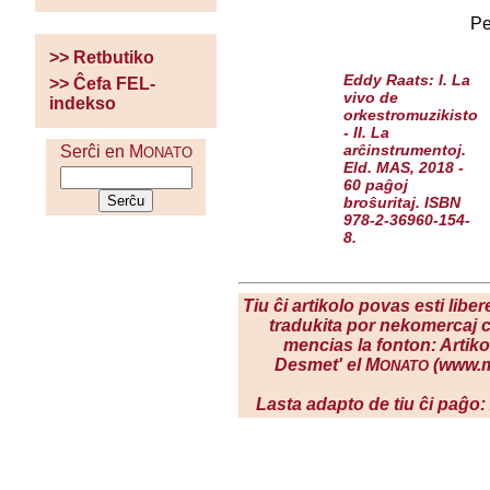
Pe
>> Retbutiko
Eddy Raats: I. La
>> Ĉefa FEL-
vivo de
indekso
orkestromuzikisto
- II. La
arĉinstrumentoj.
Serĉi en M
ONATO
Eld. MAS, 2018 -
60 paĝoj
broŝuritaj. ISBN
978-2-36960-154-
8.
Tiu ĉi artikolo povas esti liber
tradukita por nekomercaj c
mencias la fonton: Artiko
Desmet' el M
(www.m
ONATO
Lasta adapto de tiu ĉi paĝo: