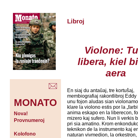
Libroj
Violone: Tu
libera, kiel b
aera
En siaj du antaŭaj, tre kortuŝaj,
membiografiaj rakontlibroj Eddy 
MONATO
unu fojon aludas sian violonamo
klare la violono estis por la „farbi
anima eskapo en la liberecon, fo
Nova!
mizero kaj sufero. Nun li verkis 
Provnumeroj
pri sia amatino. Krom enkonduko
teknikon de la instrumento kaj e
Kolofono
naturan vivmedion, la orkestron, l