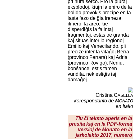
pri nura ŝerco. Pro la pluraj
eksplodoj, kiujn la eniro de la
bolido provokis precipe en la
lasta fazo de ĝia freneza
itinero, la areo, kie
disperdiĝis la falintaj
fragmentoj, estas tre granda
kaj situas inter la regionoj
Emilio kaj Venecilando, pli
precize inter la vilaĝoj Berra
(provinco Ferrara) kaj Adria
(provinco Rovigo). Neniu,
bonŝance, estis tamen
vundita, nek estiĝis iaj
damaĝoj.
Cristina C
ASELLA
korespondanto de M
ONATO
en Italio
Tiu ĉi teksto aperis en la
presita kaj en la PDF-forma
versioj de Monato en la
jarkolekto 2017, numero