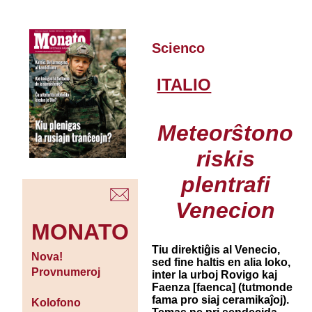
Scienco
ITALIO
Meteorŝtono
riskis
plentrafi
Venecion
MONATO
Tiu direktiĝis al Venecio,
Nova!
sed fine haltis en alia loko,
Provnumeroj
inter la urboj Rovigo kaj
Faenza [faenca] (tutmonde
fama pro siaj ceramikaĵoj).
Kolofono