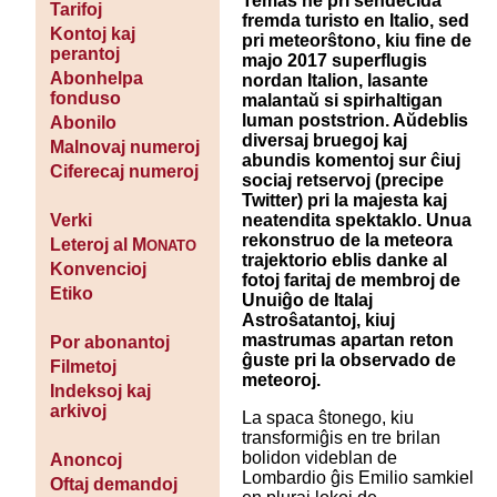
Temas ne pri sendecida
Tarifoj
fremda turisto en Italio, sed
Kontoj kaj
pri meteorŝtono, kiu fine de
perantoj
majo 2017 superflugis
Abonhelpa
nordan Italion, lasante
fonduso
malantaŭ si spirhaltigan
luman poststrion. Aŭdeblis
Abonilo
diversaj bruegoj kaj
Malnovaj numeroj
abundis komentoj sur ĉiuj
Ciferecaj numeroj
sociaj retservoj (precipe
Twitter) pri la majesta kaj
neatendita spektaklo. Unua
Verki
rekonstruo de la meteora
Leteroj al M
ONATO
trajektorio eblis danke al
Konvencioj
fotoj faritaj de membroj de
Etiko
Unuiĝo de Italaj
Astroŝatantoj, kiuj
mastrumas apartan reton
Por abonantoj
ĝuste pri la observado de
Filmetoj
meteoroj.
Indeksoj kaj
arkivoj
La spaca ŝtonego, kiu
transformiĝis en tre brilan
bolidon videblan de
Anoncoj
Lombardio ĝis Emilio samkiel
Oftaj demandoj