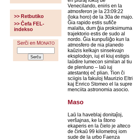
en pluraj lokoj de
Venecilando, eniris en la
atmosferon je la 23:09:22
>> Retbutiko
(loka horo) de la 30a de majo.
Ĝia rapido estis sufiĉe
>> Ĉefa FEL-
malalta, dum ĝia proksimuma
indekso
trajektorio estis de sudo al
nordo. Ĝia kunpuŝiĝo kun la
Serĉi en M
ONATO
atmosfero de nia planedo
kaŭzis kelkajn sinsekvajn
eksplodojn, iuj el kiuj estigis
laŭdire lumecon similan al tiu
de plenluno – laŭ iuj
atestantoj eĉ plian. Tion ĉi
sciigis la fakuloj Maurizio Eltri
kaj Enrico Stomeo el la supre
menciita astronomia asocio.
Maso
Laŭ la haveblaj donitaĵoj,
verŝajnas, ke la ŝtono
ekaperis en la ĉielo je alteco
de ĉirkaŭ 99 kilometroj iom
sude de la urbo Faenza