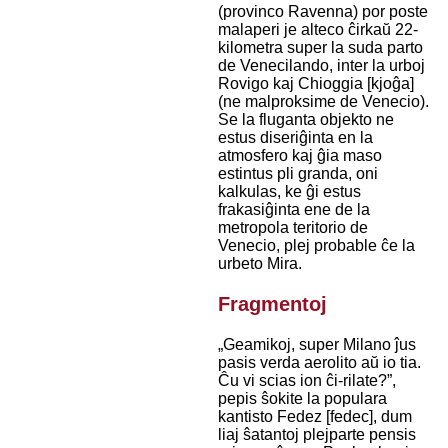
(provinco Ravenna) por poste
malaperi je alteco ĉirkaŭ 22-
kilometra super la suda parto
de Venecilando, inter la urboj
Rovigo kaj Chioggia [kjoĝa]
(ne malproksime de Venecio).
Se la fluganta objekto ne
estus diseriĝinta en la
atmosfero kaj ĝia maso
estintus pli granda, oni
kalkulas, ke ĝi estus
frakasiĝinta ene de la
metropola teritorio de
Venecio, plej probable ĉe la
urbeto Mira.
Fragmentoj
„Geamikoj, super Milano ĵus
pasis verda aerolito aŭ io tia.
Ĉu vi scias ion ĉi-rilate?”,
pepis ŝokite la populara
kantisto Fedez [fedec], dum
liaj ŝatantoj plejparte pensis