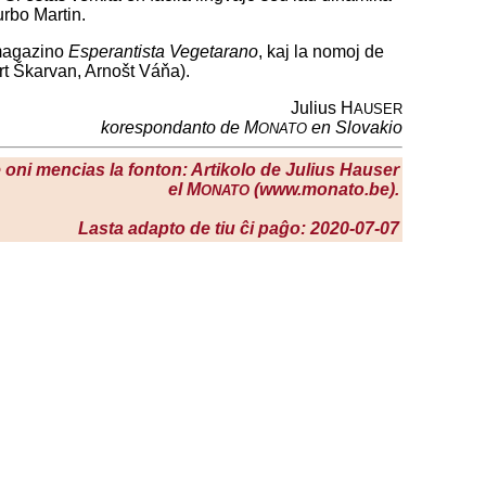
urbo Martin.
 magazino
Esperantista Vegetarano
, kaj la nomoj de
rt Škarvan, Arnošt Váňa).
Julius H
AUSER
korespondanto de M
en Slovakio
ONATO
se oni mencias la fonton: Artikolo de Julius Hauser
el M
(www.monato.be).
ONATO
Lasta adapto de tiu ĉi paĝo: 2020-07-07