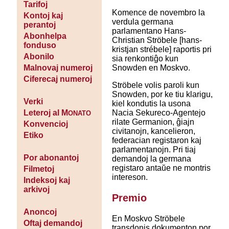
Tarifoj
Komence de novembro la
Kontoj kaj
verdula germana
perantoj
parlamentano Hans-
Abonhelpa
Christian Ströbele [hans-
fonduso
kristjan strébele] raportis pri
Abonilo
sia renkontiĝo kun
Snowden en Moskvo.
Malnovaj numeroj
Ciferecaj numeroj
Ströbele volis paroli kun
Snowden, por ke tiu klarigu,
Verki
kiel kondutis la usona
Nacia Sekureco-Agentejo
Leteroj al M
ONATO
rilate Germanion, ĝiajn
Konvencioj
civitanojn, kancelieron,
Etiko
federacian registaron kaj
parlamentanojn. Pri tiaj
Por abonantoj
demandoj la germana
registaro antaŭe ne montris
Filmetoj
intereson.
Indeksoj kaj
arkivoj
Premio
Anoncoj
En Moskvo Ströbele
Oftaj demandoj
transdonis dokumenton por