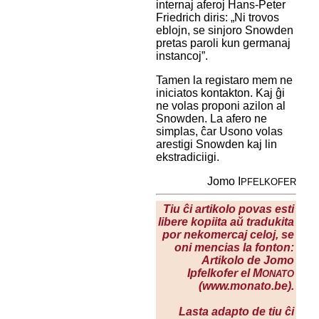
internaj aferoj Hans-Peter
Friedrich diris: „Ni trovos
eblojn, se sinjoro Snowden
pretas paroli kun germanaj
instancoj”.
Tamen la registaro mem ne
iniciatos kontakton. Kaj ĝi
ne volas proponi azilon al
Snowden. La afero ne
simplas, ĉar Usono volas
arestigi Snowden kaj lin
ekstradiciigi.
Jomo I
PFELKOFER
Tiu ĉi artikolo povas esti
libere kopiita aŭ tradukita
por nekomercaj celoj, se
oni mencias la fonton:
Artikolo de Jomo
Ipfelkofer el M
ONATO
(www.monato.be).
Lasta adapto de tiu ĉi