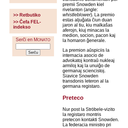
premii Snowden kiel
rivelanton (angle:
whistleblower
). La premio
>> Retbutiko
estas aljuĝata ĉiun duan
>> Ĉefa FEL-
jaron al tiu, kiu malkaŝas
indekso
aferojn, kiuj minacas la
medion, socion, pacon kaj
Serĉi en M
ONATO
la homaron ĝenerale.
La premion aŭspiciis la
internacia asocio de
advokatoj kontraŭ nukleaj
armiloj kaj la unuiĝo de
germanaj sciencistoj.
Siavice Snowden
transdonis leteron al la
germana registaro.
Preteco
Nur post la Ströbele-vizito
la registaro montris
pretecon kontakti Snowden.
La federacia ministro pri