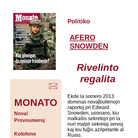
Politiko
AFERO
SNOWDEN
Rivelinto
regalita
Ekde la somero 2013
MONATO
dominas novaĵbultenojn
raportoj pri Edward
Snowden, usonano, kiu
Nova!
malkaŝis sekretojn pri la
Provnumeroj
nun malpli sekretaj servoj
kaj kiu fuĝis azilpetante al
Kolofono
Rusio.