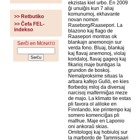
ekzistas kiel urbo. En 2009
ĝi unuiĝis kun 7 aliaj
komunumoj, ekhavante
>> Retbutiko
novan nomon
>> Ĉefa FEL-
Raseborg/Raasepori. La
indekso
blazono kaj flago de
Raasepori montras ok
blankajn anemonojn sur
Serĉi en M
ONATO
verda fono. Bluaj, blankaj
kaj flavaj anemonoj, violaj
koridaloj, flavaj gageoj kaj
fikarioj maje buntigas la
grundon de boskoj.
Nemalproksime situas la
arbara kafejo Gullö, en kies
florbedoj miloj da diversaj
narcisoj malfermiĝas meze
de majo. La klimato tie estas
pli favora ol aliloke en
Finnlando, kie printempo kaj
somero komenciĝas pli
malfrue. Maje en Laponio
oni ankoraŭ skias.
Ornitologoj kaj hobiuloj sur
la marbordo de Tammisaari