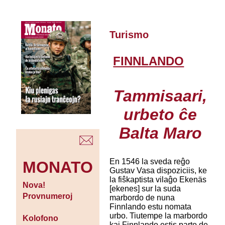
Turismo
FINNLANDO
Tammisaari,
urbeto ĉe
Balta Maro
En 1546 la sveda reĝo
MONATO
Gustav Vasa dispoziciis, ke
la fiŝkaptista vilaĝo Ekenäs
Nova!
[ekenes] sur la suda
Provnumeroj
marbordo de nuna
Finnlando estu nomata
urbo. Tiutempe la marbordo
Kolofono
kaj Finnlando estis parto de