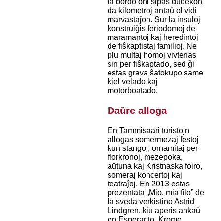
la bordo oni ŝipas dudekon
da kilometroj antaŭ ol vidi
marvastaĵon. Sur la insuloj
konstruiĝis feriodomoj de
maramantoj kaj heredintoj
de fiŝkaptistaj familioj. Ne
plu multaj homoj vivtenas
sin per fiŝkaptado, sed ĝi
estas grava ŝatokupo same
kiel velado kaj
motorboatado.
Daŭre alloga
En Tammisaari turistojn
allogas somermezaj festoj
kun stangoj, ornamitaj per
florkronoj, mezepoka,
aŭtuna kaj Kristnaska foiro,
someraj koncertoj kaj
teatraĵoj. En 2013 estas
prezentata „Mio, mia filo” de
la sveda verkistino Astrid
Lindgren, kiu aperis ankaŭ
en Esperanto. Krome