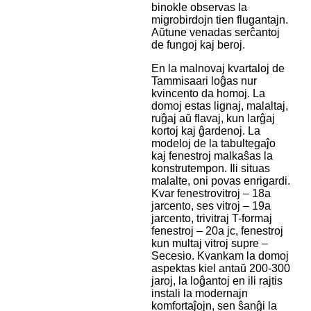
binokle observas la
migrobirdojn tien flugantajn.
Aŭtune venadas serĉantoj
de fungoj kaj beroj.
En la malnovaj kvartaloj de
Tammisaari loĝas nur
kvincento da homoj. La
domoj estas lignaj, malaltaj,
ruĝaj aŭ flavaj, kun larĝaj
kortoj kaj ĝardenoj. La
modeloj de la tabultegaĵo
kaj fenestroj malkaŝas la
konstrutempon. Ili situas
malalte, oni povas enrigardi.
Kvar fenestrovitroj – 18a
jarcento, ses vitroj – 19a
jarcento, trivitraj T-formaj
fenestroj – 20a jc, fenestroj
kun multaj vitroj supre –
Secesio. Kvankam la domoj
aspektas kiel antaŭ 200-300
jaroj, la loĝantoj en ili rajtis
instali la modernajn
komfortaĵojn, sen ŝanĝi la