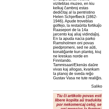
viziteblas muzeo, en kiu
kelkaj ĉambroj estas
dediĉitaj al la pentristino
Helen Schjerfbeck (1862-
1946). Apude troveblas
golfejo, la restaŭrita fortikaĵo
Raasepori de la 14a
jarcento kaj aliaj vidindaĵoj.
En la apuda nacia parko
Ramsholmen oni povas
piedpromeni, sed ne aŭti,
konatiĝante kun plantoj, kiuj
ne kreskas norde en
Finnlando.
Tammisaari/Ekenäs daŭre
vivas kaj allogas, kvankam
la planoj de sveda reĝo
Gustav Vasa ne tute realiĝis.
Saliko
Tiu ĉi artikolo povas esti
libere kopiita aŭ tradukita
por nekomercaj celoj, se
oni mencias la fonton: