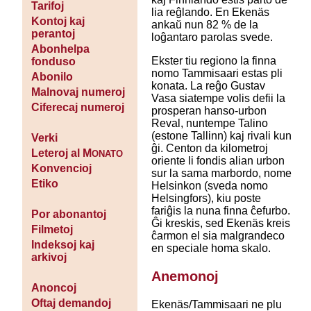
Tarifoj
lia reĝlando. En Ekenäs
Kontoj kaj
ankaŭ nun 82 % de la
perantoj
loĝantaro parolas svede.
Abonhelpa
Ekster tiu regiono la finna
fonduso
nomo Tammisaari estas pli
Abonilo
konata. La reĝo Gustav
Malnovaj numeroj
Vasa siatempe volis defii la
Ciferecaj numeroj
prosperan hanso-urbon
Reval, nuntempe Talino
(estone Tallinn) kaj rivali kun
Verki
ĝi. Centon da kilometroj
Leteroj al M
ONATO
oriente li fondis alian urbon
Konvencioj
sur la sama marbordo, nome
Etiko
Helsinkon (sveda nomo
Helsingfors), kiu poste
fariĝis la nuna finna ĉefurbo.
Por abonantoj
Ĝi kreskis, sed Ekenäs kreis
Filmetoj
ĉarmon el sia malgrandeco
Indeksoj kaj
en speciale homa skalo.
arkivoj
Anemonoj
Anoncoj
Oftaj demandoj
Ekenäs/Tammisaari ne plu