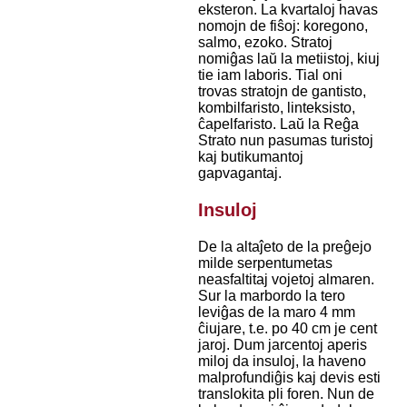
eksteron. La kvartaloj havas
nomojn de fiŝoj: koregono,
salmo, ezoko. Stratoj
nomiĝas laŭ la metiistoj, kiuj
tie iam laboris. Tial oni
trovas stratojn de gantisto,
kombilfaristo, linteksisto,
ĉapelfaristo. Laŭ la Reĝa
Strato nun pasumas turistoj
kaj butikumantoj
gapvagantaj.
Insuloj
De la altaĵeto de la preĝejo
milde serpentumetas
neasfaltitaj vojetoj almaren.
Sur la marbordo la tero
leviĝas de la maro 4 mm
ĉiujare, t.e. po 40 cm je cent
jaroj. Dum jarcentoj aperis
miloj da insuloj, la haveno
malprofundiĝis kaj devis esti
translokita pli foren. Nun de