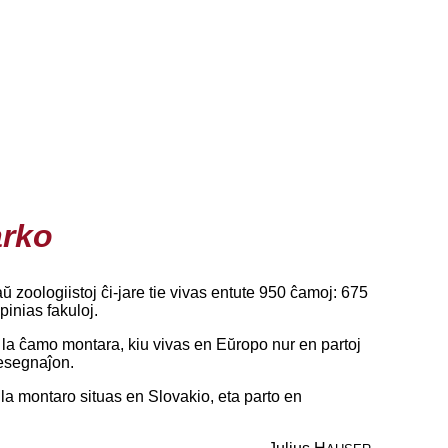
arko
zoologiistoj ĉi-jare tie vivas entute 950 ĉamoj: 675
pinias fakuloj.
 la ĉamo montara, kiu vivas en Eŭropo nur en partoj
esegnaĵon.
 la montaro situas en Slovakio, eta parto en