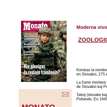
Moderna viv
ZOOLOGI
Kreskas la nombro 
en Slovakio, 275 e
La ĉamo montara t
de Slovakio kaj P
Tatroj (slovake kaj
Pollando. En 1949 