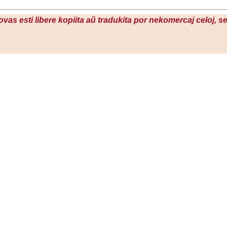
povas esti libere kopiita aŭ tradukita por nekomercaj celoj, 