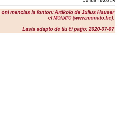
Julius H
AUSER
se oni mencias la fonton: Artikolo de Julius Hauser
el M
(www.monato.be).
ONATO
Lasta adapto de tiu ĉi paĝo: 2020-07-07