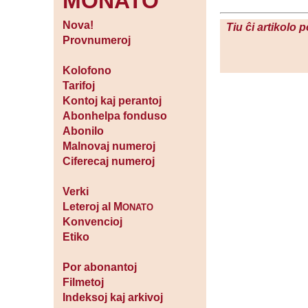
MONATO
Nova!
Tiu ĉi artikolo 
Provnumeroj
Kolofono
Tarifoj
Kontoj kaj perantoj
Abonhelpa fonduso
Abonilo
Malnovaj numeroj
Ciferecaj numeroj
Verki
Leteroj al M
ONATO
Konvencioj
Etiko
Por abonantoj
Filmetoj
Indeksoj kaj arkivoj