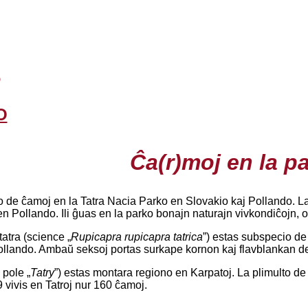
o
O
Ĉa(r)moj en la p
de ĉamoj en la Tatra Nacia Parko en Slovakio kaj Pollando. Laŭ 
n Pollando. Ili ĝuas en la parko bonajn naturajn vivkondiĉojn, o
atra (science „
Rupicapra rupicapra tatrica
”) estas subspecio de
ollando. Ambaŭ seksoj portas surkape kornon kaj flavblankan d
 pole „
Tatry
”) estas montara regiono en Karpatoj. La plimulto de
vivis en Tatroj nur 160 ĉamoj.