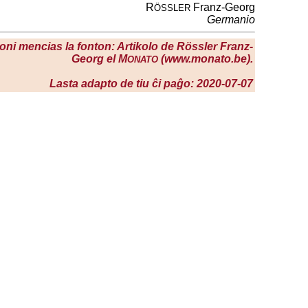
R
Franz-Georg
ÖSSLER
Germanio
e oni mencias la fonton: Artikolo de Rössler Franz-
Georg el M
(www.monato.be).
ONATO
Lasta adapto de tiu ĉi paĝo: 2020-07-07