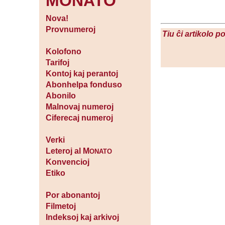
MONATO
Nova!
Provnumeroj
Tiu ĉi artikolo p
Kolofono
Tarifoj
Kontoj kaj perantoj
Abonhelpa fonduso
Abonilo
Malnovaj numeroj
Ciferecaj numeroj
Verki
Leteroj al M
ONATO
Konvencioj
Etiko
Por abonantoj
Filmetoj
Indeksoj kaj arkivoj