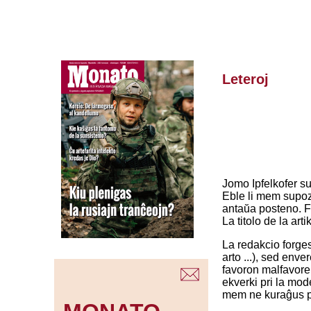
Leteroj
Jomo Ipfelkofer su
Eble li mem supozis
antaŭa posteno. Fr
La titolo de la art
La redakcio forges
arto ...), sed env
favoron malfavore a
ekverki pri la mod
mem ne kuraĝus p