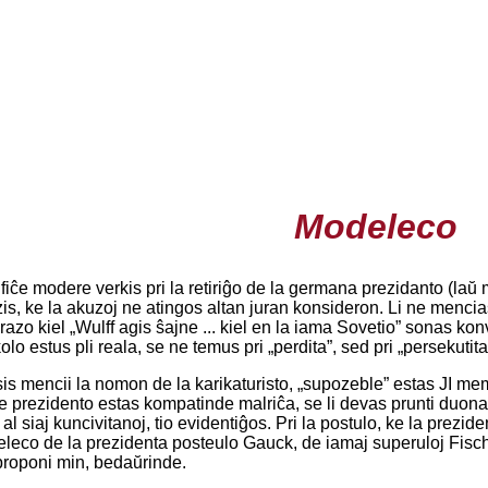
Modeleco
fiĉe modere verkis pri la retiriĝo de la germana prezidanto (laŭ 
, ke la akuzoj ne atingos altan juran konsideron. Li ne mencias, k
azo kiel „Wulff agis ŝajne ... kiel en la iama Sovetio” sonas k
ikolo estus pli reala, se ne temus pri „perdita”, sed pri „persekutit
is mencii la nomon de la karikaturisto, „supozeble” estas JI mem
ere prezidento estas kompatinde malriĉa, se li devas prunti duon
l siaj kuncivitanoj, tio evidentiĝos. Pri la postulo, ke la prezid
eleco de la prezidenta posteulo Gauck, de iamaj superuloj Fischer
roponi min, bedaŭrinde.