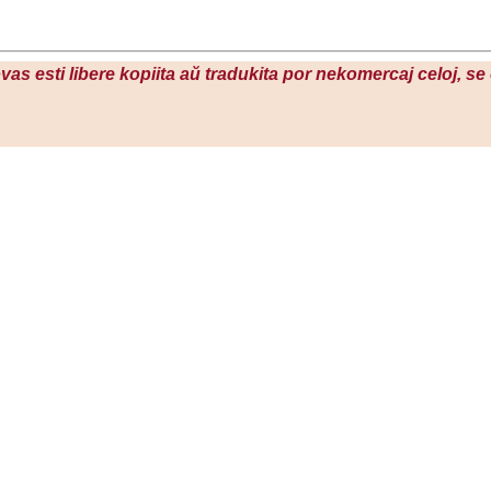
ovas esti libere kopiita aŭ tradukita por nekomercaj celoj, s