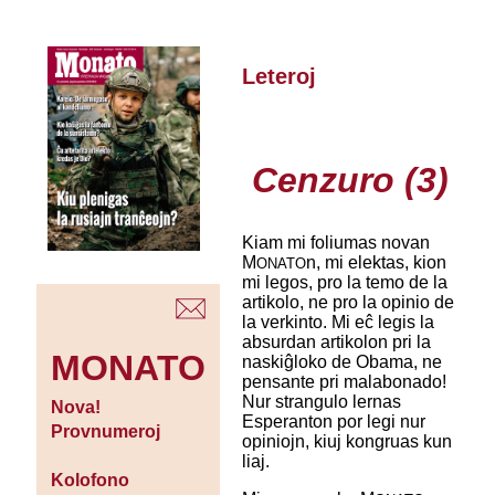
Leteroj
Cenzuro (3)
Kiam mi foliumas novan
M
n, mi elektas, kion
ONATO
mi legos, pro la temo de la
artikolo, ne pro la opinio de
la verkinto. Mi eĉ legis la
absurdan artikolon pri la
MONATO
naskiĝloko de Obama, ne
pensante pri malabonado!
Nur strangulo lernas
Nova!
Esperanton por legi nur
Provnumeroj
opiniojn, kiuj kongruas kun
liaj.
Kolofono