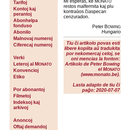
Mi esperas, ke M
ONATO
Tarifoj
restos malfermita kaj plu
Kontoj kaj
kontraŭos ĉiaspecan
perantoj
cenzuradon.
Abonhelpa
fonduso
Peter B
OWING
Hungario
Abonilo
Malnovaj numeroj
Tiu ĉi artikolo povas esti
Ciferecaj numeroj
libere kopiita aŭ tradukita
por nekomercaj celoj, se
Verki
oni mencias la fonton:
Artikolo de Peter Bowing
Leteroj al M
ONATO
el M
ONATO
Konvencioj
(www.monato.be).
Etiko
Lasta adapto de tiu ĉi
Por abonantoj
paĝo: 2020-07-07
Filmetoj
Indeksoj kaj
arkivoj
Anoncoj
Oftaj demandoj