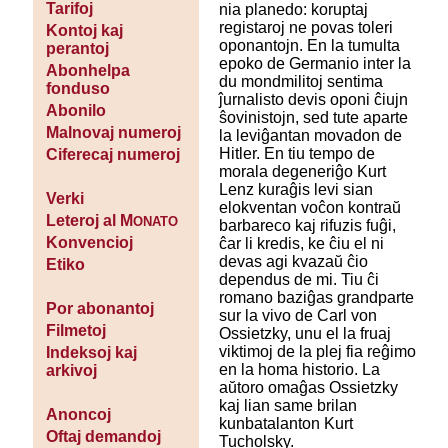
Tarifoj
nia planedo: koruptaj
registaroj ne povas toleri
Kontoj kaj
oponantojn. En la tumulta
perantoj
epoko de Germanio inter la
Abonhelpa
du mondmilitoj sentima
fonduso
ĵurnalisto devis oponi ĉiujn
Abonilo
ŝovinistojn, sed tute aparte
Malnovaj numeroj
la leviĝantan movadon de
Hitler. En tiu tempo de
Ciferecaj numeroj
morala degeneriĝo Kurt
Lenz kuraĝis levi sian
Verki
elokventan voĉon kontraŭ
Leteroj al M
ONATO
barbareco kaj rifuzis fuĝi,
Konvencioj
ĉar li kredis, ke ĉiu el ni
devas agi kvazaŭ ĉio
Etiko
dependus de mi. Tiu ĉi
romano baziĝas grandparte
Por abonantoj
sur la vivo de Carl von
Filmetoj
Ossietzky, unu el la fruaj
viktimoj de la plej fia reĝimo
Indeksoj kaj
en la homa historio. La
arkivoj
aŭtoro omaĝas Ossietzky
kaj lian same brilan
Anoncoj
kunbatalanton Kurt
Oftaj demandoj
Tucholsky.