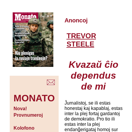
Anoncoj
TREVOR
STEELE
Kvazaŭ ĉio
dependus
de mi
MONATO
Ĵurnalistoj, se ili estas
honestaj kaj kapablaj, estas
Nova!
inter la plej fortaj gardantoj
Provnumeroj
de demokratio. Pro tio ili
estas inter la plej
Kolofono
endanĝerigataj homoj sur