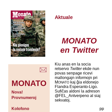
Aktuale
MONATO
en Twitter
Kiu anas en la socia
retservo
Twitter
ekde nun
povas senpage ricevi
mallongajn informojn pri
MONATO
M
kaj ĝia eldonejo
ONATO
Flandra Esperanto-Ligo.
Sufiĉas aldoni la adreson
Nova!
@FEL_Antverpeno al siaj
Provnumeroj
sekvatoj.
pp
Kolofono