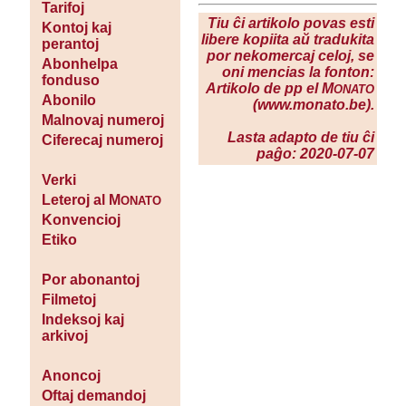
Tarifoj
Tiu ĉi artikolo povas esti
Kontoj kaj
libere kopiita aŭ tradukita
perantoj
por nekomercaj celoj, se
Abonhelpa
oni mencias la fonton:
fonduso
Artikolo de pp el M
ONATO
Abonilo
(www.monato.be).
Malnovaj numeroj
Lasta adapto de tiu ĉi
Ciferecaj numeroj
paĝo: 2020-07-07
Verki
Leteroj al M
ONATO
Konvencioj
Etiko
Por abonantoj
Filmetoj
Indeksoj kaj
arkivoj
Anoncoj
Oftaj demandoj