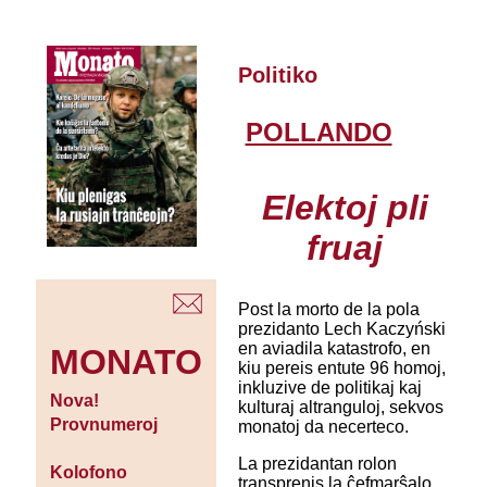
Politiko
POLLANDO
Elektoj pli
fruaj
Post la morto de la pola
prezidanto Lech Kaczyński
en aviadila katastrofo, en
MONATO
kiu pereis entute 96 homoj,
inkluzive de politikaj kaj
Nova!
kulturaj altranguloj, sekvos
Provnumeroj
monatoj da necerteco.
La prezidantan rolon
Kolofono
transprenis la ĉefmarŝalo