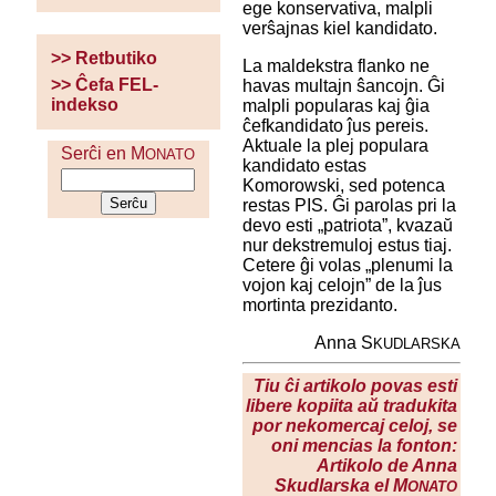
ege konservativa, malpli
verŝajnas kiel kandidato.
>> Retbutiko
La maldekstra flanko ne
>> Ĉefa FEL-
havas multajn ŝancojn. Ĝi
indekso
malpli popularas kaj ĝia
ĉefkandidato ĵus pereis.
Aktuale la plej populara
Serĉi en M
ONATO
kandidato estas
Komorowski, sed potenca
restas PIS. Ĝi parolas pri la
devo esti „patriota”, kvazaŭ
nur dekstremuloj estus tiaj.
Cetere ĝi volas „plenumi la
vojon kaj celojn” de la ĵus
mortinta prezidanto.
Anna S
KUDLARSKA
Tiu ĉi artikolo povas esti
libere kopiita aŭ tradukita
por nekomercaj celoj, se
oni mencias la fonton:
Artikolo de Anna
Skudlarska el M
ONATO