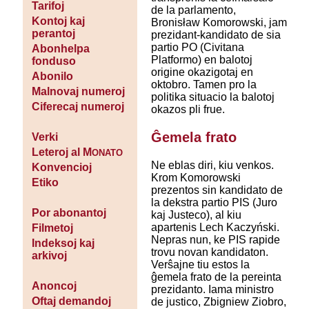
Tarifoj
de la parlamento,
Kontoj kaj
Bronisław Komorowski, jam
perantoj
prezidant-kandidato de sia
partio PO (Civitana
Abonhelpa
Platformo) en balotoj
fonduso
origine okazigotaj en
Abonilo
oktobro. Tamen pro la
Malnovaj numeroj
politika situacio la balotoj
Ciferecaj numeroj
okazos pli frue.
Ĝemela frato
Verki
Leteroj al M
ONATO
Ne eblas diri, kiu venkos.
Konvencioj
Krom Komorowski
Etiko
prezentos sin kandidato de
la dekstra partio PIS (Juro
Por abonantoj
kaj Justeco), al kiu
apartenis Lech Kaczyński.
Filmetoj
Nepras nun, ke PIS rapide
Indeksoj kaj
trovu novan kandidaton.
arkivoj
Verŝajne tiu estos la
ĝemela frato de la pereinta
Anoncoj
prezidanto. Iama ministro
Oftaj demandoj
de justico, Zbigniew Ziobro,