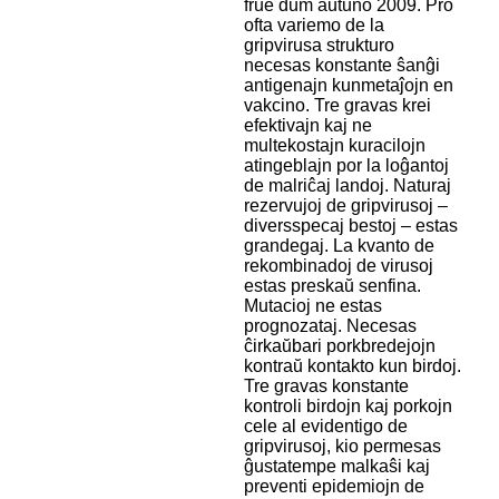
frue dum aŭtuno 2009. Pro
ofta variemo de la
gripvirusa strukturo
necesas konstante ŝanĝi
antigenajn kunmetaĵojn en
vakcino. Tre gravas krei
efektivajn kaj ne
multekostajn kuracilojn
atingeblajn por la loĝantoj
de malriĉaj landoj. Naturaj
rezervujoj de gripvirusoj –
diversspecaj bestoj – estas
grandegaj. La kvanto de
rekombinadoj de virusoj
estas preskaŭ senfina.
Mutacioj ne estas
prognozataj. Necesas
ĉirkaŭbari porkbredejojn
kontraŭ kontakto kun birdoj.
Tre gravas konstante
kontroli birdojn kaj porkojn
cele al evidentigo de
gripvirusoj, kio permesas
ĝustatempe malkaŝi kaj
preventi epidemiojn de