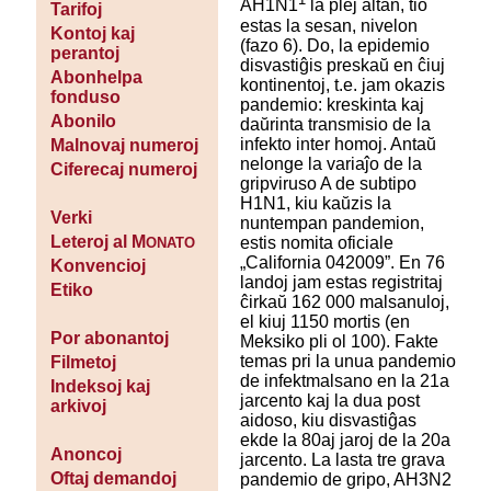
AH1N1
la plej altan, tio
Tarifoj
estas la sesan, nivelon
Kontoj kaj
(fazo 6). Do, la epidemio
perantoj
disvastiĝis preskaŭ en ĉiuj
Abonhelpa
kontinentoj, t.e. jam okazis
fonduso
pandemio: kreskinta kaj
Abonilo
daŭrinta transmisio de la
infekto inter homoj. Antaŭ
Malnovaj numeroj
nelonge la variaĵo de la
Ciferecaj numeroj
gripviruso A de subtipo
H1N1, kiu kaŭzis la
Verki
nuntempan pandemion,
Leteroj al M
estis nomita oficiale
ONATO
„California 042009”. En 76
Konvencioj
landoj jam estas registritaj
Etiko
ĉirkaŭ 162 000 malsanuloj,
el kiuj 1150 mortis (en
Por abonantoj
Meksiko pli ol 100). Fakte
temas pri la unua pandemio
Filmetoj
de infektmalsano en la 21a
Indeksoj kaj
jarcento kaj la dua post
arkivoj
aidoso, kiu disvastiĝas
ekde la 80aj jaroj de la 20a
Anoncoj
jarcento. La lasta tre grava
Oftaj demandoj
pandemio de gripo, AH3N2