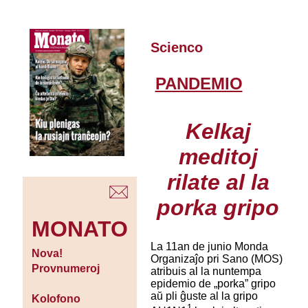
Scienco
PANDEMIO
Kelkaj
meditoj
rilate al la
porka gripo
MONATO
La 11an de junio Monda
Nova!
Organizaĵo pri Sano (MOS)
Provnumeroj
atribuis al la nuntempa
epidemio de „porka” gripo
aŭ pli ĝuste al la gripo
Kolofono
1