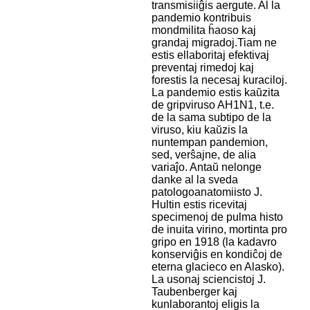
transmisiiĝis aergute. Al la
pandemio kontribuis
mondmilita ĥaoso kaj
grandaj migradoj.Tiam ne
estis ellaboritaj efektivaj
preventaj rimedoj kaj
forestis la necesaj kuraciloj.
La pandemio estis kaŭzita
de gripviruso AH1N1, t.e.
de la sama subtipo de la
viruso, kiu kaŭzis la
nuntempan pandemion,
sed, verŝajne, de alia
variaĵo. Antaŭ nelonge
danke al la sveda
patologoanatomiisto J.
Hultin estis ricevitaj
specimenoj de pulma histo
de inuita virino, mortinta pro
gripo en 1918 (la kadavro
konserviĝis en kondiĉoj de
eterna glacieco en Alasko).
La usonaj sciencistoj J.
Taubenberger kaj
kunlaborantoj eligis la