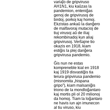
variaĵo de gripviruso
AH1N1, kiu kaŭzas la
pandemion, enteniĝas
genoj de gripvirusoj de
birdoj, porkoj kaj homoj.
Ekzistas ankaŭ la danĝero
de malfavoraj mutacioj de
tiuj virusoj aŭ de iliaj
rekombinadoj kun aliaj
gripvirusoj. Verŝajne tio
okazis en 1918, kiam
estiĝis la plej danĝera
gripvirusa pandemio.
Ĝis nun ne estas
kompreneble kial en 1918
kaj 1919 disvastiĝis tia
terura gripvirusa pandemio
(misnomita „hispana
gripo”), kiam malsaniĝis
triono de la mondloĝantaro
kaj mortis pli ol 20 milionoj
da homoj. Tiam la loĝantaro
ne havis iun ajn imunecon
al tiu viruso, kiu