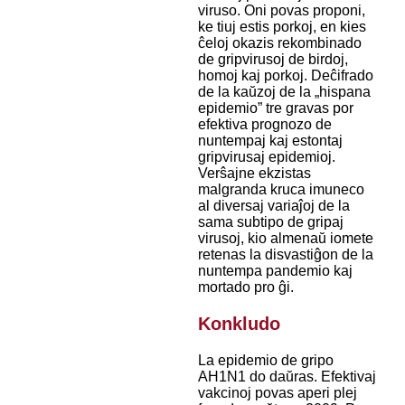
viruso. Oni povas proponi,
ke tiuj estis porkoj, en kies
ĉeloj okazis rekombinado
de gripvirusoj de birdoj,
homoj kaj porkoj. Deĉifrado
de la kaŭzoj de la „hispana
epidemio” tre gravas por
efektiva prognozo de
nuntempaj kaj estontaj
gripvirusaj epidemioj.
Verŝajne ekzistas
malgranda kruca imuneco
al diversaj variaĵoj de la
sama subtipo de gripaj
virusoj, kio almenaŭ iomete
retenas la disvastiĝon de la
nuntempa pandemio kaj
mortado pro ĝi.
Konkludo
La epidemio de gripo
AH1N1 do daŭras. Efektivaj
vakcinoj povas aperi plej