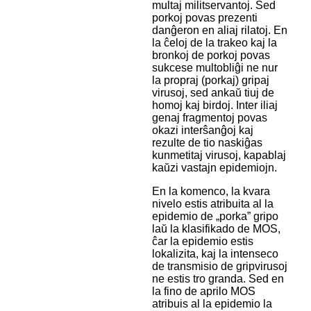
multaj militservantoj. Sed
porkoj povas prezenti
danĝeron en aliaj rilatoj. En
la ĉeloj de la trakeo kaj la
bronkoj de porkoj povas
sukcese multobliĝi ne nur
la propraj (porkaj) gripaj
virusoj, sed ankaŭ tiuj de
homoj kaj birdoj. Inter iliaj
genaj fragmentoj povas
okazi interŝanĝoj kaj
rezulte de tio naskiĝas
kunmetitaj virusoj, kapablaj
kaŭzi vastajn epidemiojn.
En la komenco, la kvara
nivelo estis atribuita al la
epidemio de „porka” gripo
laŭ la klasifikado de MOS,
ĉar la epidemio estis
lokalizita, kaj la intenseco
de transmisio de gripvirusoj
ne estis tro granda. Sed en
la fino de aprilo MOS
atribuis al la epidemio la