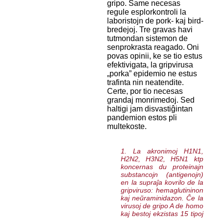
gripo. Same necesas
regule esplorkontroli la
laboristojn de pork- kaj bird-
bredejoj. Tre gravas havi
tutmondan sistemon de
senprokrasta reagado. Oni
povas opinii, ke se tio estus
efektivigata, la gripvirusa
„porka” epidemio ne estus
trafinta nin neatendite.
Certe, por tio necesas
grandaj monrimedoj. Sed
haltigi jam disvastiĝintan
pandemion estos pli
multekoste.
1. La akronimoj H1N1,
H2N2, H3N2, H5N1 ktp
koncernas du proteinajn
substancojn (antigenojn)
en la supraĵa kovrilo de la
gripviruso: hemaglutininon
kaj neŭraminidazon. Ĉe la
virusoj de gripo A de homo
kaj bestoj ekzistas 15 tipoj