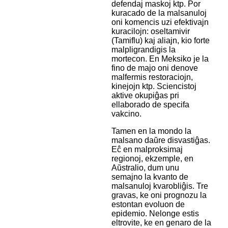
defendaj maskoj ktp. Por
kuracado de la malsanuloj
oni komencis uzi efektivajn
kuracilojn: oseltamivir
(Tamiflu) kaj aliajn, kio forte
malpligrandigis la
mortecon. En Meksiko je la
fino de majo oni denove
malfermis restoraciojn,
kinejojn ktp. Sciencistoj
aktive okupiĝas pri
ellaborado de specifa
vakcino.
Tamen en la mondo la
malsano daŭre disvastiĝas.
Eĉ en malproksimaj
regionoj, ekzemple, en
Aŭstralio, dum unu
semajno la kvanto de
malsanuloj kvarobliĝis. Tre
gravas, ke oni prognozu la
estontan evoluon de
epidemio. Nelonge estis
eltrovite, ke en genaro de la