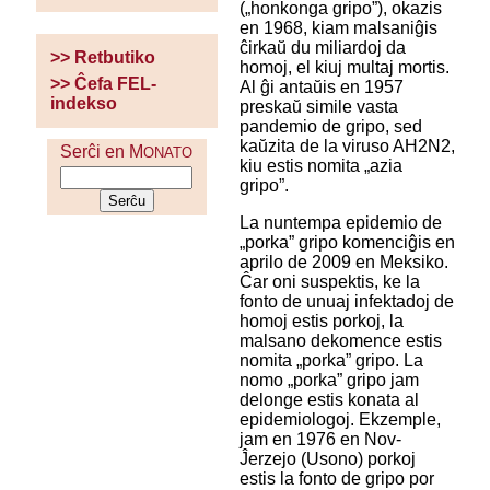
(„honkonga gripo”), okazis
en 1968, kiam malsaniĝis
ĉirkaŭ du miliardoj da
>> Retbutiko
homoj, el kiuj multaj mortis.
>> Ĉefa FEL-
Al ĝi antaŭis en 1957
indekso
preskaŭ simile vasta
pandemio de gripo, sed
kaŭzita de la viruso AH2N2,
Serĉi en M
ONATO
kiu estis nomita „azia
gripo”.
La nuntempa epidemio de
„porka” gripo komenciĝis en
aprilo de 2009 en Meksiko.
Ĉar oni suspektis, ke la
fonto de unuaj infektadoj de
homoj estis porkoj, la
malsano dekomence estis
nomita „porka” gripo. La
nomo „porka” gripo jam
delonge estis konata al
epidemiologoj. Ekzemple,
jam en 1976 en Nov-
Ĵerzejo (Usono) porkoj
estis la fonto de gripo por