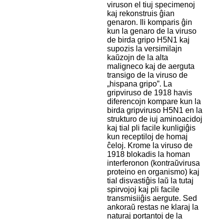
viruson el tiuj specimenoj
kaj rekonstruis ĝian
genaron. Ili komparis ĝin
kun la genaro de la viruso
de birda gripo H5N1 kaj
supozis la versimilajn
kaŭzojn de la alta
maligneco kaj de aerguta
transigo de la viruso de
„hispana gripo”. La
gripviruso de 1918 havis
diferencojn kompare kun la
birda gripviruso H5N1 en la
strukturo de iuj aminoacidoj
kaj tial pli facile kunligiĝis
kun receptiloj de homaj
ĉeloj. Krome la viruso de
1918 blokadis la homan
interferonon (kontraŭvirusa
proteino en organismo) kaj
tial disvastiĝis laŭ la tutaj
spirvojoj kaj pli facile
transmisiiĝis aergute. Sed
ankoraŭ restas ne klaraj la
naturaj portantoj de la