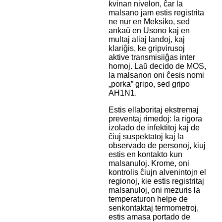
kvinan nivelon, ĉar la
malsano jam estis registrita
ne nur en Meksiko, sed
ankaŭ en Usono kaj en
multaj aliaj landoj, kaj
klariĝis, ke gripvirusoj
aktive transmisiiĝas inter
homoj. Laŭ decido de MOS,
la malsanon oni ĉesis nomi
„porka” gripo, sed gripo
AH1N1.
Estis ellaboritaj ekstremaj
preventaj rimedoj: la rigora
izolado de infektitoj kaj de
ĉiuj suspektatoj kaj la
observado de personoj, kiuj
estis en kontakto kun
malsanuloj. Krome, oni
kontrolis ĉiujn alvenintojn el
regionoj, kie estis registritaj
malsanuloj, oni mezuris la
temperaturon helpe de
senkontaktaj termometroj,
estis amasa portado de