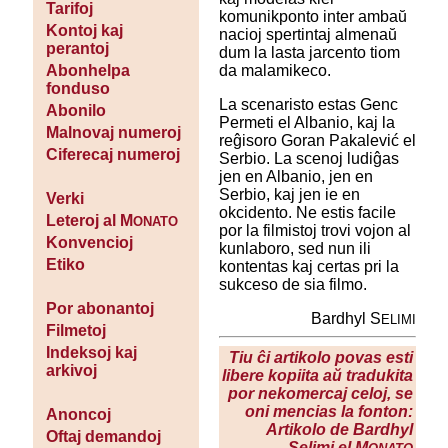
Tarifoj
komunikponto inter ambaŭ
Kontoj kaj
nacioj spertintaj almenaŭ
perantoj
dum la lasta jarcento tiom
da malamikeco.
Abonhelpa
fonduso
La scenaristo estas Genc
Abonilo
Permeti el Albanio, kaj la
Malnovaj numeroj
reĝisoro Goran Pakalević el
Ciferecaj numeroj
Serbio. La scenoj ludiĝas
jen en Albanio, jen en
Serbio, kaj jen ie en
Verki
okcidento. Ne estis facile
Leteroj al M
ONATO
por la filmistoj trovi vojon al
Konvencioj
kunlaboro, sed nun ili
Etiko
kontentas kaj certas pri la
sukceso de sia filmo.
Por abonantoj
Bardhyl S
ELIMI
Filmetoj
Indeksoj kaj
Tiu ĉi artikolo povas esti
arkivoj
libere kopiita aŭ tradukita
por nekomercaj celoj, se
oni mencias la fonton:
Anoncoj
Artikolo de Bardhyl
Oftaj demandoj
Selimi el M