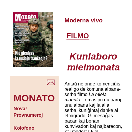
Moderna vivo
FILMO
Kunlaboro
mielmonata
Antaŭ nelonge komenciĝis
realigo de komuna albana-
serba filmo
La miela
MONATO
monato
. Temas pri du paroj,
unu albana kaj la alia
Nova!
serba, kuniĝintaj danke al
Provnumeroj
elmigrado. Ĝi mesaĝas
pacan kaj bonan
kunvivadon kaj najbarecon,
Kolofono
kaj modelas kiel