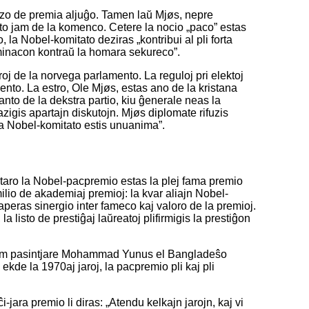
bazo de premia aljuĝo. Tamen laŭ Mjøs, nepre
ato jam de la komenco. Cetere la nocio „paco” estas
, la Nobel-komitato deziras „kontribui al pli forta
a minacon kontraŭ la homara sekureco”.
oj de la norvega parlamento. La reguloj pri elektoj
mento. La estro, Ole Mjøs, estas ano de la kristana
anto de la dekstra partio, kiu ĝenerale neas la
zigis apartajn diskutojn. Mjøs diplomate rifuzis
 la Nobel-komitato estis unuanima”.
rtaro la Nobel-pacpremio estas la plej fama premio
milio de akademiaj premioj: la kvar aliajn Nobel-
 aperas sinergio inter fameco kaj valoro de la premioj.
 listo de prestiĝaj laŭreatoj plifirmigis la prestiĝon
. Kiam pasintjare Mohammad Yunus el Bangladeŝo
 ekde la 1970aj jaroj, la pacpremio pli kaj pli
jara premio li diras: „Atendu kelkajn jarojn, kaj vi