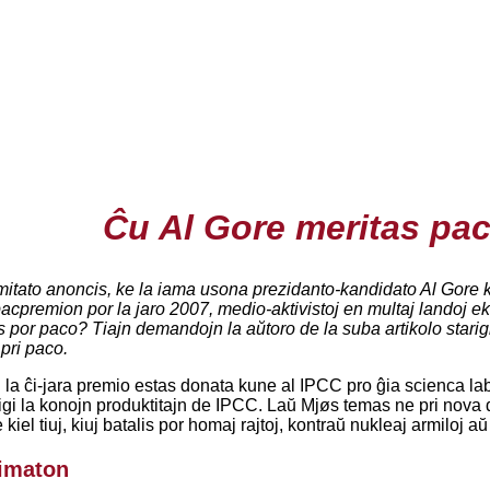
Ĉu Al Gore meritas pa
tato anoncis, ke la iama usona prezidanto-kandidato Al Gore ka
pacpremion por la jaro 2007, medio-aktivistoj en multaj landoj e
 por paco? Tiajn demandojn la aŭtoro de la suba artikolo starig
pri paco.
 la ĉi-jara premio estas donata kune al IPCC pro ĝia scienca labo
igi la konojn produktitajn de IPCC. Laŭ Mjøs temas ne pri nova 
iel tiuj, kiuj batalis por homaj rajtoj, kontraŭ nukleaj armiloj 
limaton