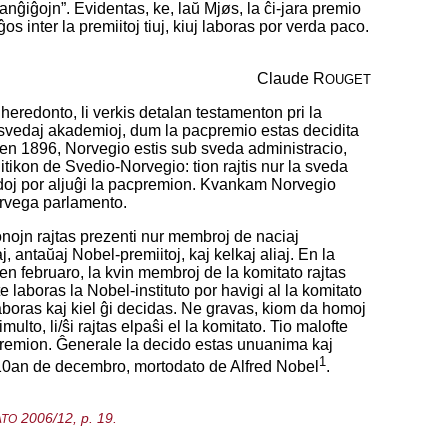
ŝanĝiĝojn”. Evidentas, ke, laŭ Mjøs, la ĉi-jara premio
s inter la premiitoj tiuj, kiuj laboras por verda paco.
Claude R
OUGET
n heredonto, li verkis detalan testamenton pri la
de svedaj akademioj, dum la pacpremio estas decidita
 en 1896, Norvegio estis sub sveda administracio,
tikon de Svedio-Norvegio: tion rajtis nur la sveda
vedoj por aljuĝi la pacpremion. Kvankam Norvegio
orvega parlamento.
nojn rajtas prezenti nur membroj de naciaj
, antaŭaj Nobel-premiitoj, kaj kelkaj aliaj. En la
n februaro, la kvin membroj de la komitato rajtas
 laboras la Nobel-instituto por havigi al la komitato
 laboras kaj kiel ĝi decidas. Ne gravas, kiom da homoj
o, li/ŝi rajtas elpaŝi el la komitato. Tio malofte
cpremion. Ĝenerale la decido estas unuanima kaj
1
10an de decembro, mortodato de Alfred Nobel
.
2006/12, p. 19.
ATO