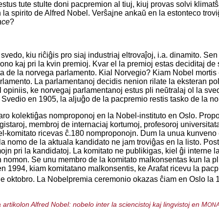
stus tute stulte doni pacpremion al tiuj, kiuj provas solvi klimat
la spirito de Alfred Nobel. Verŝajne ankaŭ en la estonteco troviĝo
ace
?
svedo, kiu riĉiĝis pro siaj industriaj eltrovaĵoj, i.a. dinamito. Se
ono kaj pri la kvin premioj. Kvar el la premioj estas deciditaj 
ita de la norvega parlamento. Kial Norvegio? Kiam Nobel mortis
lamento. La parlamentanoj decidis nenion rilate la eksteran poli
opiniis, ke norvegaj parlamentanoj estus pli neŭtralaj ol la s
Svedio en 1905, la aljuĝo de la pacpremio restis tasko de la n
aro kolektiĝas nomproponoj en la Nobel-instituto en Oslo. Propo
istaroj, membroj de internaciaj kortumoj, profesoroj universitataj
obel-komitato ricevas ĉ.180 nomproponojn. Dum la unua kunveno e
a nomo de la aktuala kandidato ne jam troviĝas en la listo. Poste
ojn pri la kandidatoj. La komitato ne publikigas, kiel ĝi interne
nomon. Se unu membro de la komitato malkonsentas kun la plimult
e en 1994, kiam komitatano malkonsentis, ke Arafat ricevu la pa
de oktobro. La Nobelpremia ceremonio okazas ĉiam en Oslo la 
a artikolon
Alfred Nobel: nobelo inter la sciencistoj kaj lingvistoj
en M
ON