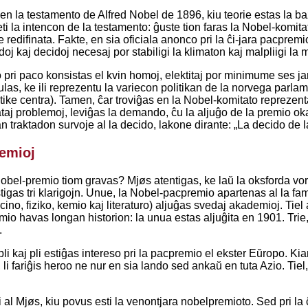
 en la testamento de Alfred Nobel de 1896, kiu teorie estas la 
ti la intencon de la testamento: ĝuste tion faras la Nobel-komit
 redifinata. Fakte, en sia oficiala anonco pri la ĉi-jara pacpremio
oj kaj decidoj necesaj por stabiligi la klimaton kaj malpliigi l
pri paco konsistas el kvin homoj, elektitaj por minimume ses jar
ulas, ke ili reprezentu la variecon politikan de la norvega parla
itike centra). Tamen, ĉar troviĝas en la Nobel-komitato reprezent
aj problemoj, leviĝas la demando, ĉu la aljuĝo de la premio oka
nan traktadon survoje al la decido, lakone dirante: „La decido de
emioj
 Nobel-premio tiom gravas? Mjøs atentigas, ke laŭ la oksforda vo
stigas tri klarigojn. Unue, la Nobel-pacpremio apartenas al la fa
cino, fiziko, kemio kaj literaturo) aljuĝas svedaj akademioj. Tiel
o havas longan historion: la unua estas aljuĝita en 1901. Trie, la
.
 pli kaj pli estiĝas intereso pri la pacpremio el ekster Eŭropo
 li fariĝis heroo ne nur en sia lando sed ankaŭ en tuta Azio. Tiel,
l Mjøs, kiu povus esti la venontjara nobelpremioto. Sed pri la ĉi-