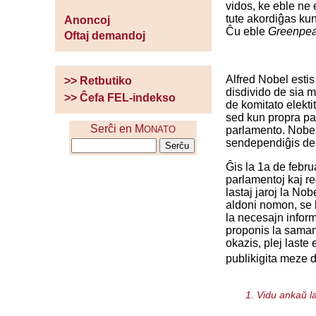
vidos, ke eble ne e
tute akordiĝas kun 
Anoncoj
Ĉu eble
Greenpe
Oftaj demandoj
Alfred Nobel estis 
>> Retbutiko
disdivido de sia m
>> Ĉefa FEL-indekso
de komitato elekt
sed kun propra par
Serĉi en M
parlamento. Nobel 
ONATO
sendependiĝis de 
Ĝis la 1a de febru
parlamentoj kaj reg
lastaj jaroj la N
aldoni nomon, se l
la necesajn inform
proponis la saman 
okazis, plej last
publikigita meze 
1. Vidu ankaŭ l