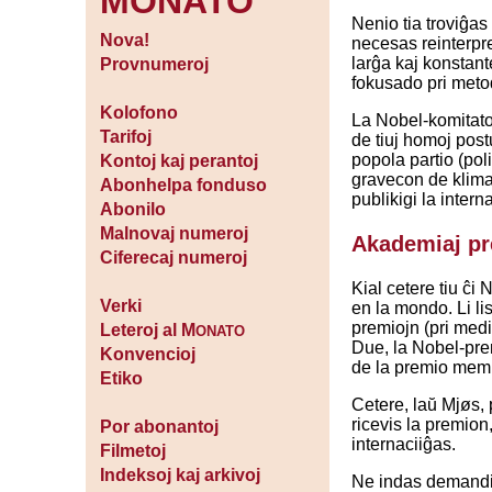
MONATO
Nenio tia troviĝas
Nova!
necesas reinterpre
larĝa kaj konstante
Provnumeroj
fokusado pri metod
Kolofono
La Nobel-komitato 
Tarifoj
de tiuj homoj post
popola partio (pol
Kontoj kaj perantoj
gravecon de klimat
Abonhelpa fonduso
publikigi la inter
Abonilo
Malnovaj numeroj
Akademiaj pr
Ciferecaj numeroj
Kial cetere tiu ĉi
Verki
en la mondo. Li li
premiojn (pri medi
Leteroj al M
ONATO
Due, la Nobel-premi
Konvencioj
de la premio mem
Etiko
Cetere, laŭ Mjøs,
ricevis la premion,
Por abonantoj
internaciiĝas.
Filmetoj
Indeksoj kaj arkivoj
Ne indas demandi a