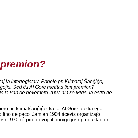
cpremion?
j la Interregistara Panelo pri Klimataj Ŝanĝiĝoj
kĝojis. Sed ĉu Al Gore meritas tiun premion?
is la 8an de novembro 2007 al Ole Mjøs, la estro de
ro pri klimatŝanĝiĝoj kaj al Al Gore pro lia ega
difino de paco. Jam en 1904 ricevis organizaĵo
aŭ en 1970 eĉ pro provoj plibonigi gren-produktadon.