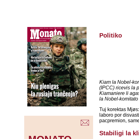
Politiko
Kiam la Nobel-komi
(IPCC) ricevis la 
Kiamaniere li agas
la Nobel-komitato 
Tuj korektas Mjøs:
laboro por disvast
pacpremion, same k
Stabiligi la k