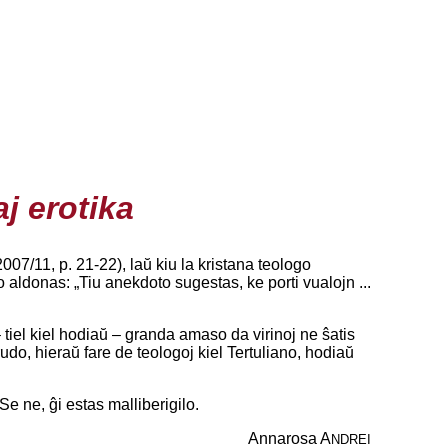
j erotika
007/11, p. 21-22), laŭ kiu la kristana teologo
ro aldonas: „Tiu anekdoto sugestas, ke porti vualojn ...
 tiel kiel hodiaŭ – granda amaso da virinoj ne ŝatis
rudo, hieraŭ fare de teologoj kiel Tertuliano, hodiaŭ
 Se ne, ĝi estas malliberigilo.
Annarosa A
NDREI