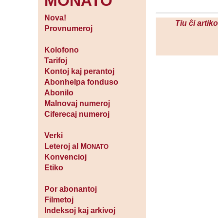
MONATO
Nova!
Tiu ĉi artik
Provnumeroj
Kolofono
Tarifoj
Kontoj kaj perantoj
Abonhelpa fonduso
Abonilo
Malnovaj numeroj
Ciferecaj numeroj
Verki
Leteroj al M
ONATO
Konvencioj
Etiko
Por abonantoj
Filmetoj
Indeksoj kaj arkivoj