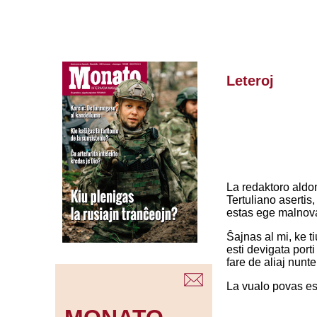
Leteroj
La redaktoro aldon
Tertuliano asertis,
estas ege malnova 
Ŝajnas al mi, ke t
esti devigata porti
fare de aliaj nunt
La vualo povas esti