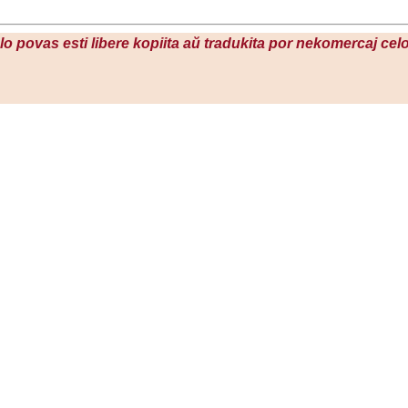
olo povas esti libere kopiita aŭ tradukita por nekomercaj ce