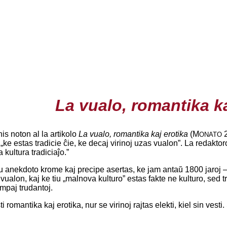
La vualo, romantika ka
is noton al la artikolo
La vualo, romantika kaj erotika
(M
2
ONATO
 „ke estas tradicie ĉie, ke decaj virinoj uzas vualon”. La redakto
kultura tradiciaĵo.”
iu anekdoto krome kaj precipe asertas, ke jam antaŭ 1800 jaroj –
 vualon, kaj ke tiu „malnova kulturo” estas fakte ne kulturo, sed t
empaj trudantoj.
 romantika kaj erotika, nur se virinoj rajtas elekti, kiel sin vesti.