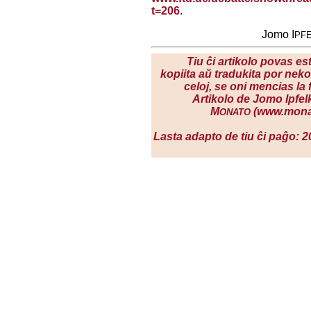
t=206
.
Jomo I
PF
Tiu ĉi artikolo povas est
kopiita aŭ tradukita por nek
celoj, se oni mencias la
Artikolo de Jomo Ipfelk
M
(www.monat
ONATO
Lasta adapto de tiu ĉi paĝo: 2