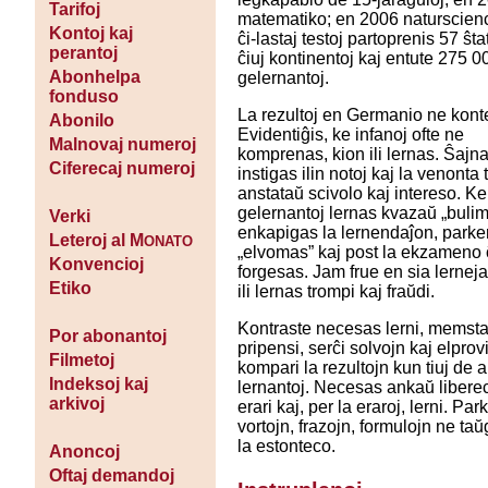
Tarifoj
matematiko; en 2006 naturscien
Kontoj kaj
ĉi-lastaj testoj partoprenis 57 ŝta
perantoj
ĉiuj kontinentoj kaj entute 275 0
Abonhelpa
gelernantoj.
fonduso
La rezultoj en Germanio ne konte
Abonilo
Evidentiĝis, ke infanoj ofte ne
Malnovaj numeroj
komprenas, kion ili lernas. Ŝajna
Ciferecaj numeroj
instigas ilin notoj kaj la venonta 
anstataŭ scivolo kaj intereso. Ke
gelernantoj lernas kvazaŭ „bulimie
Verki
enkapigas la lernendaĵon, parke
Leteroj al M
ONATO
„elvomas” kaj post la ekzameno 
Konvencioj
forgesas. Jam frue en sia lerneja
Etiko
ili lernas trompi kaj fraŭdi.
Kontraste necesas lerni, memst
Por abonantoj
pripensi, serĉi solvojn kaj elprov
Filmetoj
kompari la rezultojn kun tiuj de a
Indeksoj kaj
lernantoj. Necesas ankaŭ libere
arkivoj
erari kaj, per la eraroj, lerni. Park
vortojn, frazojn, formulojn ne ta
la estonteco.
Anoncoj
Oftaj demandoj