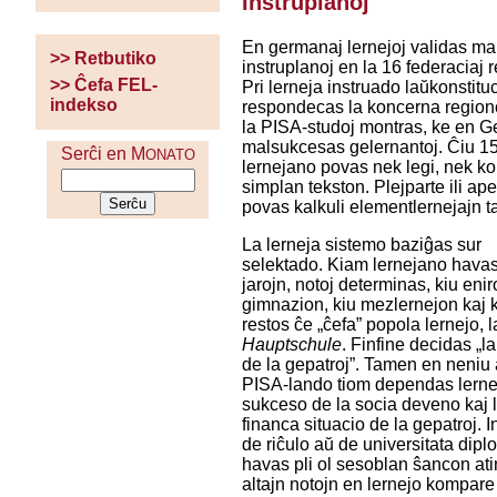
Instruplanoj
En germanaj lernejoj validas m
>> Retbutiko
instruplanoj en la 16 federaciaj 
>> Ĉefa FEL-
Pri lerneja instruado laŭkonstitu
indekso
respondecas la koncerna region
la PISA-studoj montras, ke en 
malsukcesas gelernantoj. Ĉiu 1
Serĉi en M
ONATO
lernejano povas nek legi, nek k
simplan tekston. Plejparte ili ap
povas kalkuli elementlernejajn t
La lerneja sistemo baziĝas sur
selektado. Kiam lernejano hava
jarojn, notoj determinas, kiu enir
gimnazion, kiu mezlernejon kaj 
restos ĉe „ĉefa” popola lernejo, l
Hauptschule
. Finfine decidas „l
de la gepatroj”. Tamen en neniu 
PISA-lando tiom dependas lerne
sukceso de la socia deveno kaj 
financa situacio de la gepatroj. 
de riĉulo aŭ de universitata dipl
havas pli ol sesoblan ŝancon ati
altajn notojn en lernejo kompare