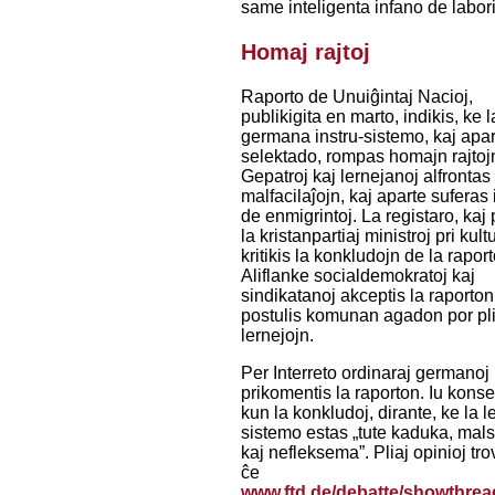
same inteligenta infano de labori
Homaj rajtoj
Raporto de Unuiĝintaj Nacioj,
publikigita en marto, indikis, ke l
germana instru-sistemo, kaj apa
selektado, rompas homajn rajtoj
Gepatroj kaj lernejanoj alfrontas
malfacilaĵojn, kaj aparte suferas 
de enmigrintoj. La registaro, kaj
la kristanpartiaj ministroj pri kult
kritikis la konkludojn de la raport
Aliflanke socialdemokratoj kaj
sindikatanoj akceptis la raporton
postulis komunan agadon por pl
lernejojn.
Per Interreto ordinaraj germanoj
prikomentis la raporton. Iu konse
kun la konkludoj, dirante, ke la l
sistemo estas „tute kaduka, mal
kaj nefleksema”. Pliaj opinioj tr
ĉe
www.ftd.de/debatte/showthrea