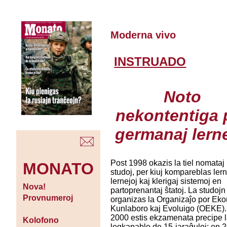
Moderna vivo
INSTRUADO
Noto
nekontentiga 
germanaj lerne
Post 1998 okazis la tiel nomataj
MONATO
studoj, per kiuj kompareblas lern
lernejoj kaj klerigaj sistemoj en
Nova!
partoprenantaj ŝtatoj. La studojn
Provnumeroj
organizas la Organizaĵo por Ek
Kunlaboro kaj Evoluigo (OEKE)
2000 estis ekzamenata precipe 
Kolofono
legkapablo de 15-jaraĝuloj; en 