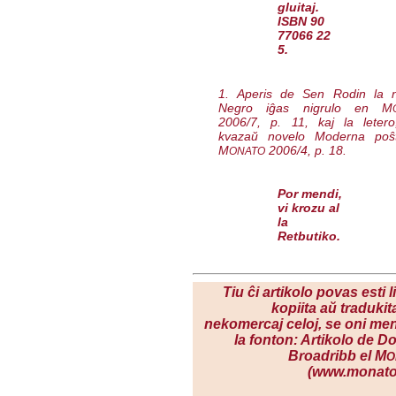
gluitaj.
ISBN 90
77066 22
5.
1. Aperis de Sen Rodin la 
Negro iĝas nigrulo
en M
2006/7, p. 11, kaj la leter
kvazaŭ novelo
Moderna poŝ
M
2006/4, p. 18.
ONATO
Por mendi,
vi krozu al
la
Retbutiko
.
Tiu ĉi artikolo povas esti l
kopiita aŭ tradukit
nekomercaj celoj, se oni me
la fonton: Artikolo de D
Broadribb el M
O
(www.monato