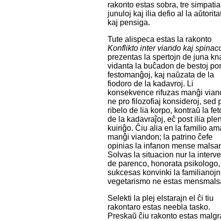
rakonto estas sobra, tre simpatia 
junuloj kaj ilia defio al la aŭtorita
kaj pensiga.
Tute alispeca estas la rakonto
Konflikto inter viando kaj spinac
prezentas la spertojn de juna kn
vidanta la buĉadon de bestoj por
festomanĝoj, kaj naŭzata de la
fiodoro de la kadavroj. Li
konsekvence rifuzas manĝi vian
ne pro filozofiaj konsideroj, sed 
ribelo de lia korpo, kontraŭ la fet
de la kadavraĵoj, eĉ post ilia ple
kuiriĝo. Ĉiu alia en la familio a
manĝi viandon; la patrino ĉefe
opinias la infanon mense malsa
Solvas la situacion nur la interv
de parenco, honorata psikologo,
sukcesas konvinki la familianojn
vegetarismo ne estas mensmals
Selekti la plej elstarajn el ĉi tiu
rakontaro estas neebla tasko.
Preskaŭ ĉiu rakonto estas malg