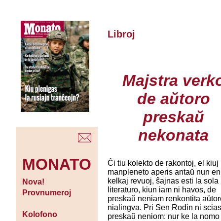
Libroj
Majstra verk
de aŭtoro
preskaŭ
nekonata
MONATO
Ĉi tiu kolekto de rakontoj, el kiuj
manpleneto aperis antaŭ nun en
kelkaj revuoj, ŝajnas esti la sola
Nova!
literaturo, kiun iam ni havos, de
Provnumeroj
preskaŭ neniam renkontita aŭtor
nialingva. Pri Sen Rodin ni scia
Kolofono
preskaŭ neniom: nur ke la nomo