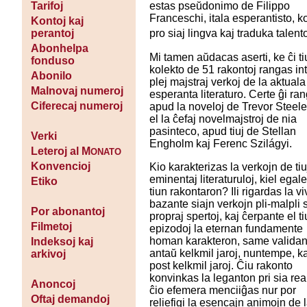
estas pseŭdonimo de Filippo
Tarifoj
Franceschi, itala esperantisto, k
Kontoj kaj
perantoj
pro siaj lingva kaj traduka talento
Abonhelpa
Mi tamen aŭdacas aserti, ke ĉi ti
fonduso
kolekto de 51 rakontoj rangas int
Abonilo
plej majstraj verkoj de la aktuala
Malnovaj numeroj
esperanta literaturo. Certe ĝi ra
Ciferecaj numeroj
apud la noveloj de Trevor Steele
el la ĉefaj novelmajstroj de nia
pasinteco, apud tiuj de Stellan
Verki
Engholm kaj Ferenc Szilágyi.
Leteroj al M
ONATO
Konvencioj
Kio karakterizas la verkojn de tiu
eminentaj literaturuloj, kiel egale
Etiko
tiun rakontaron? Ili rigardas la v
bazante siajn verkojn pli-malpli 
Por abonantoj
propraj spertoj, kaj ĉerpante el ti
Filmetoj
epizodoj la eternan fundamente
homan karakteron, same valida
Indeksoj kaj
antaŭ kelkmil jaroj, nuntempe, k
arkivoj
post kelkmil jaroj. Ĉiu rakonto
konvinkas la leganton pri sia rea
Anoncoj
ĉio efemera menciiĝas nur por
Oftaj demandoj
reliefigi la esencajn animojn de 