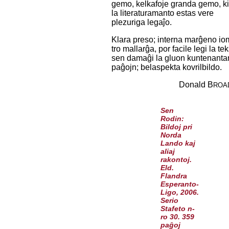
gemo, kelkafoje granda gemo, ki
la literaturamanto estas vere
plezuriga legaĵo.
Klara preso; interna marĝeno io
tro mallarĝa, por facile legi la te
sen damaĝi la gluon kuntenanta
paĝojn; belaspekta kovrilbildo.
Donald B
ROA
Sen
Rodin:
Bildoj pri
Norda
Lando kaj
aliaj
rakontoj.
Eld.
Flandra
Esperanto-
Ligo, 2006.
Serio
Stafeto n-
ro 30. 359
paĝoj