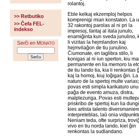
rolantoj.
Eble kelkaj ekzemploj helpos
>> Retbutiko
komprenigi mian konstaton. La 
>> Ĉefa FEL-
32 rakontoj parolas al ni pri la
indekso
impresoj, faritaj al itala junulo,
enamiĝinta kun sveda junulino, 
li vizitas la hejmlandon kaj
Serĉi en M
ONATO
hejmvilaĝon de tiu junulino.
Ĉiumonate, en taglibra stilo, li
konigas al ni iun sperton, kiu m
permanente en lia memoro la et
de tiu lando tia, kia li renkontas 
kaj la homoj, kiuj loĝigas ĝin. La
naturo de la spertoj multe varias
povas esti simpla karikaturo unu
paĝa de evento amuza, distra,
malplezuriga. Povas esti multe
priskribo de spertoj kun lia dungi
kies artista talento diversmanier
interpreteblas, laŭ onia vidpunkt
Neniam teda, ofte surpriza, trovi
vivo en tiu norda lando, kiel ĝin
renkontas la sudlandano.