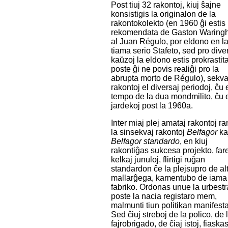
Post tiuj 32 rakontoj, kiuj ŝajne
konsistigis la originalon de la
rakontokolekto (en 1960 ĝi estis
rekomendata de Gaston Waring
al Juan Régulo, por eldono en l
tiama serio Stafeto, sed pro dive
kaŭzoj la eldono estis prokrastita
poste ĝi ne povis realiĝi pro la
abrupta morto de Régulo), sekv
rakontoj el diversaj periodoj, ĉu e
tempo de la dua mondmilito, ĉu 
jardekoj post la 1960a.
Inter miaj plej amataj rakontoj r
la sinsekvaj rakontoj
Belfagor
ka
Belfagor standardo
, en kiuj
rakontiĝas sukcesa projekto, far
kelkaj junuloj, flirtigi ruĝan
standardon ĉe la plejsupro de al
mallarĝega, kamentubo de iama
fabriko. Ordonas unue la urbestr
poste la nacia registaro mem,
malmunti tiun politikan manifest
Sed ĉiuj streboj de la polico, de 
fajrobrigado, de ĉiaj istoj, fiaska