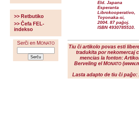
Eld. Japana
Esperanta
Librokooperativo,
>> Retbutiko
Toyonaka-si,
2004. 87 paĝoj.
>> Ĉefa FEL-
ISBN 4930785510.
indekso
Serĉi en M
ONATO
Tiu ĉi artikolo povas esti liber
tradukita por nekomercaj ce
mencias la fonton: Artiko
Berveling el M
(www.m
ONATO
Lasta adapto de tiu ĉi paĝo: