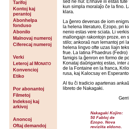
sed ne nur. Enhave ili estas tute 
Tarifoj
kun simpla moralaĵo ĉe la fino. L
Kontoj kaj
klara.
perantoj
Abonhelpa
La ĝenro devenas de iom enigma
fonduso
la helena literaturo, Ezopo, pri k
nenio estas vere sciata. Li verkis
Abonilo
mallongajn rakontojn proze, en
Malnovaj numeroj
stilo; ankoraŭ nun lernantoj pri l
Ciferecaj numeroj
helena lingvo ofte uzas liajn teks
frue. La latina Phaedrus (Fedro)
Verki
famigis la ĝenron en formo de p
Konataj daŭrigantoj estas, inter a
Leteroj al M
ONATO
de la Fontaine en la franca, Kril
Konvencioj
rusa, kaj Kalocsay en Esperanto
Etiko
Al tiu ĉi tradicio apartenas ankaŭ 
libreto de Nakagaki.
Por abonantoj
Filmetoj
Gerri
Indeksoj kaj
arkivoj
Nakagaki Koĵiro:
50 Fabloj de
Anoncoj
Ezopo. Nova
Oftaj demandoj
reviziita eldono.