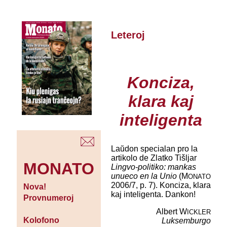
Leteroj
Konciza,
klara kaj
inteligenta
Laŭdon specialan pro la
artikolo de Zlatko Tišljar
MONATO
Lingvo-politiko: mankas
unueco en la Unio
(M
ONATO
2006/7, p. 7). Konciza, klara
Nova!
kaj inteligenta. Dankon!
Provnumeroj
Albert W
ICKLER
Kolofono
Luksemburgo