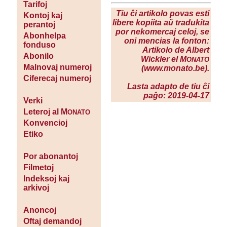
Tarifoj
Tiu ĉi artikolo povas esti
Kontoj kaj
libere kopiita aŭ tradukita
perantoj
por nekomercaj celoj, se
Abonhelpa
oni mencias la fonton:
fonduso
Artikolo de Albert
Abonilo
Wickler el M
ONATO
Malnovaj numeroj
(www.monato.be).
Ciferecaj numeroj
Lasta adapto de tiu ĉi
paĝo: 2019-04-17
Verki
Leteroj al M
ONATO
Konvencioj
Etiko
Por abonantoj
Filmetoj
Indeksoj kaj
arkivoj
Anoncoj
Oftaj demandoj