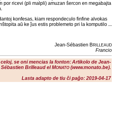
ojn por ricevi (pli malpli) amuzan ŝercon en megabajta
.
dantoj konfesas, kiam respondeculo finfine alvokas
nŝtopita aŭ ke ĵus estis problemeto pri la komputilo ...
Jean-Sébastien B
RILLEAUD
Francio
 celoj, se oni mencias la fonton: Artikolo de Jean-
Sébastien Brilleaud el M
(www.monato.be).
ONATO
Lasta adapto de tiu ĉi paĝo: 2019-04-17