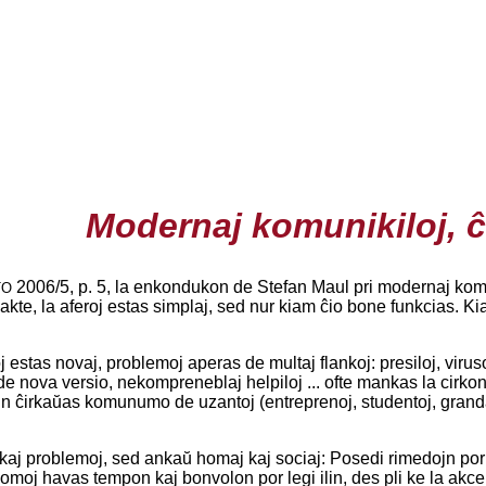
Modernaj komunikiloj, ĉ
2006/5, p. 5, la enkondukon de Stefan Maul pri modernaj komun
TO
akte, la aferoj estas simplaj, sed nur kiam ĉio bone funkcias. Ki
j estas novaj, problemoj aperas de multaj flankoj: presiloj, virus
de nova versio, nekompreneblaj helpiloj ... ofte mankas la cirkonst
ujn ĉirkaŭas komunumo de uzantoj (entreprenoj, studentoj, grandaj a
ikaj problemoj, sed ankaŭ homaj kaj sociaj: Posedi rimedojn po
 homoj havas tempon kaj bonvolon por legi ilin, des pli ke la akc