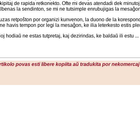
 ekipitaj de rapida retkonekto. Ofte mi devas atendadi dek minut
albenas la sendinton, se mi ne tutsimple enrubujigas la mesaĝon
 uzas retpoŝton por organizi kunvenon, la duono de la korespon
li ne havis tempon por legi la mesaĝon, ke ilia leterkesto estis ple
j hodiaŭ ne estas tutpretaj, kaj dezirindas, ke baldaŭ ili estu ...
artikolo povas esti libere kopiita aŭ tradukita por nekomercaj