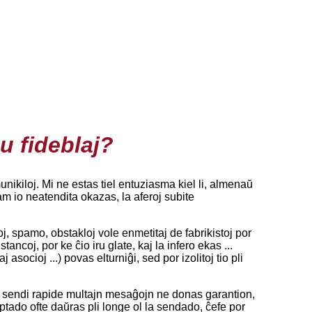
u fideblaj?
ikiloj. Mi ne estas tiel entuziasma kiel li, almenaŭ
am io neatendita okazas, la aferoj subite
oj, spamo, obstakloj vole enmetitaj de fabrikistoj por
ancoj, por ke ĉio iru glate, kaj la infero ekas ...
socioj ...) povas elturniĝi, sed por izolitoj tio pli
r sendi rapide multajn mesaĝojn ne donas garantion,
eptado ofte daŭras pli longe ol la sendado, ĉefe por