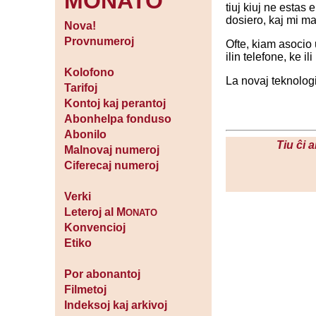
MONATO
tiuj kiuj ne estas
dosiero, kaj mi m
Nova!
Provnumeroj
Ofte, kiam asocio
ilin telefone, ke i
Kolofono
La novaj teknologio
Tarifoj
Kontoj kaj perantoj
Abonhelpa fonduso
Abonilo
Tiu ĉi 
Malnovaj numeroj
Ciferecaj numeroj
Verki
Leteroj al M
ONATO
Konvencioj
Etiko
Por abonantoj
Filmetoj
Indeksoj kaj arkivoj