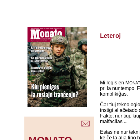
Leteroj
Mi legis en M
ONA
pri la nuntempo. F
komplikiĝas.
Ĉar tiuj teknologio
instigi al aĉetado 
Fakte, nur tiuj, ki
malfacilas ...
Estas ne nur tekn
ke ĉe la alia fino