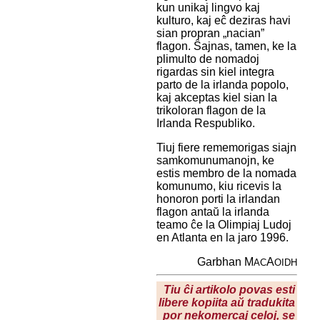
kun unikaj lingvo kaj
kulturo, kaj eĉ deziras havi
sian propran „nacian”
flagon. Ŝajnas, tamen, ke la
plimulto de nomadoj
rigardas sin kiel integra
parto de la irlanda popolo,
kaj akceptas kiel sian la
trikoloran flagon de la
Irlanda Respubliko.
Tiuj fiere rememorigas siajn
samkomunumanojn, ke
estis membro de la nomada
komunumo, kiu ricevis la
honoron porti la irlandan
flagon antaŭ la irlanda
teamo ĉe la Olimpiaj Ludoj
en Atlanta en la jaro 1996.
Garbhan M
A
AC
OIDH
Tiu ĉi artikolo povas esti
libere kopiita aŭ tradukita
por nekomercaj celoj, se