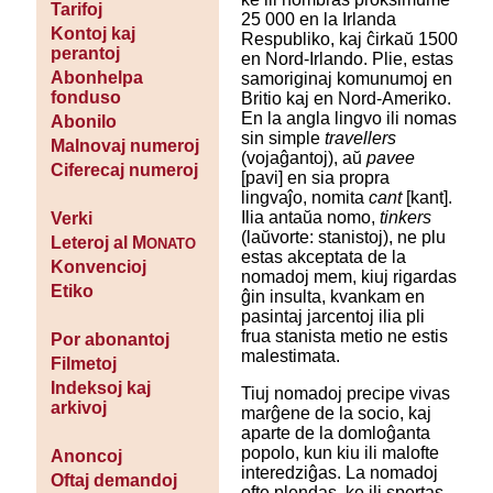
Tarifoj
25 000 en la Irlanda
Kontoj kaj
Respubliko, kaj ĉirkaŭ 1500
perantoj
en Nord-Irlando. Plie, estas
Abonhelpa
samoriginaj komunumoj en
fonduso
Britio kaj en Nord-Ameriko.
En la angla lingvo ili nomas
Abonilo
sin simple
travellers
Malnovaj numeroj
(vojaĝantoj), aŭ
pavee
Ciferecaj numeroj
[pavi] en sia propra
lingvaĵo, nomita
cant
[kant].
Ilia antaŭa nomo,
tinkers
Verki
(laŭvorte: stanistoj), ne plu
Leteroj al M
ONATO
estas akceptata de la
Konvencioj
nomadoj mem, kiuj rigardas
Etiko
ĝin insulta, kvankam en
pasintaj jarcentoj ilia pli
frua stanista metio ne estis
Por abonantoj
malestimata.
Filmetoj
Indeksoj kaj
Tiuj nomadoj precipe vivas
arkivoj
marĝene de la socio, kaj
aparte de la domloĝanta
popolo, kun kiu ili malofte
Anoncoj
interedziĝas. La nomadoj
Oftaj demandoj
ofte plendas, ke ili spertas