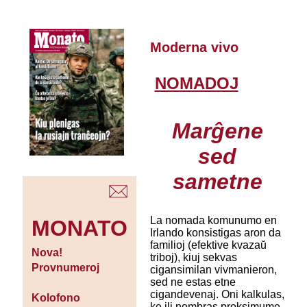
Moderna vivo
NOMADOJ
Marĝene
sed
sametne
La nomada komunumo en
MONATO
Irlando konsistigas aron da
familioj (efektive kvazaŭ
Nova!
triboj), kiuj sekvas
Provnumeroj
cigansimilan vivmanieron,
sed ne estas etne
cigandevenaj. Oni kalkulas,
Kolofono
ke ili nombras proksimume