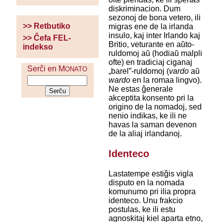
diskriminacion. Dum
sezonoj de bona vetero, ili
>> Retbutiko
migras ene de la irlanda
insulo, kaj inter Irlando kaj
>> Ĉefa FEL-
Britio, veturante en aŭto-
indekso
ruldomoj aŭ (hodiaŭ malpli
ofte) en tradiciaj ciganaj
Serĉi en M
ONATO
„barel”-ruldomoj (
vardo
aŭ
wardo
en la romaa lingvo).
Ne estas ĝenerale
akceptita konsento pri la
origino de la nomadoj, sed
nenio indikas, ke ili ne
havas la saman devenon
de la aliaj irlandanoj.
Identeco
Lastatempe estiĝis vigla
disputo en la nomada
komunumo pri ilia propra
identeco. Unu frakcio
postulas, ke ili estu
agnoskitaj kiel aparta etno,