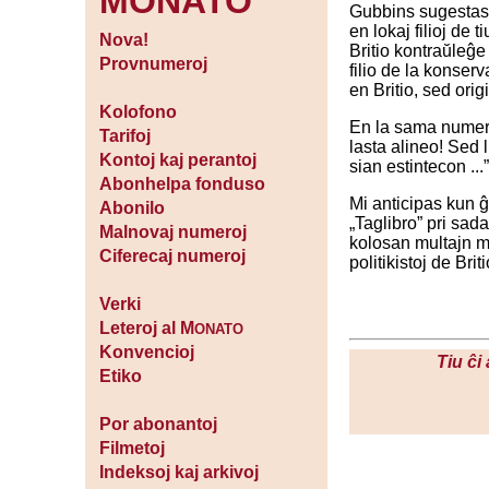
MONATO
Gubbins sugestas s
en lokaj filioj de
Nova!
Britio kontraŭleĝe
Provnumeroj
filio de la konserv
en Britio, sed orig
Kolofono
En la sama nume
Tarifoj
lasta alineo! Sed l
Kontoj kaj perantoj
sian estintecon ...”
Abonhelpa fonduso
Mi anticipas kun ĝ
Abonilo
„Taglibro” pri sad
Malnovaj numeroj
kolosan multajn m
Ciferecaj numeroj
politikistoj de Briti
Verki
Leteroj al M
ONATO
Konvencioj
Tiu ĉi
Etiko
Por abonantoj
Filmetoj
Indeksoj kaj arkivoj