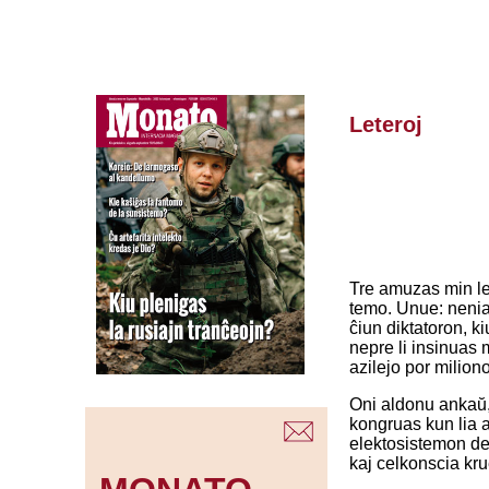
Leteroj
Tre amuzas min le
temo. Unue: neniam
ĉiun diktatoron, k
nepre li insinuas 
azilejo por miliono
Oni aldonu ankaŭ, 
kongruas kun lia 
elektosistemon de
kaj celkonscia kru