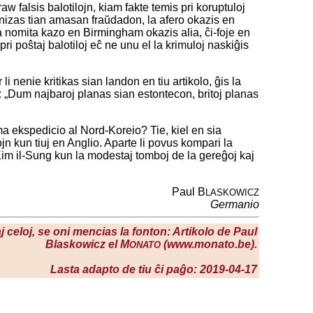
w falsis balotilojn, kiam fakte temis pri koruptuloj
ganizas tian amasan fraŭdadon, la afero okazis en
la nomita kazo en Birmingham okazis alia, ĉi-foje en
pri poŝtaj balotiloj eĉ ne unu el la krimuloj naskiĝis
i nenie kritikas sian landon en tiu artikolo, ĝis la
tio: „Dum najbaroj planas sian estontecon, britoj planas
sma ekspedicio al Nord-Koreio? Tie, kiel en sia
jn kun tiuj en Anglio. Aparte li povus kompari la
im il-Sung kun la modestaj tomboj de la gereĝoj kaj
Paul B
LASKOWICZ
Germanio
j celoj, se oni mencias la fonton: Artikolo de Paul
Blaskowicz el M
(www.monato.be).
ONATO
Lasta adapto de tiu ĉi paĝo: 2019-04-17