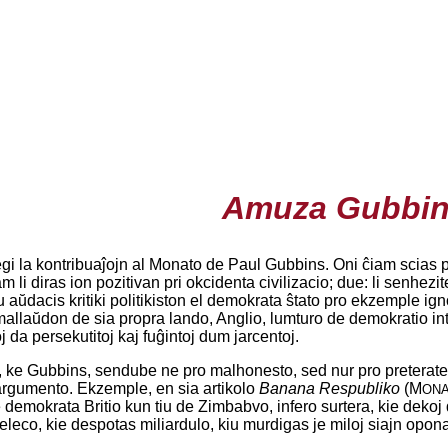
Amuza Gubbi
gi la kontribuaĵojn al Monato de Paul Gubbins. Oni ĉiam scias p
 li diras ion pozitivan pri okcidenta civilizacio; due: li senhez
iu aŭdacis kritiki politikiston el demokrata ŝtato pro ekzemple ign
mallaŭdon de sia propra lando, Anglio, lumturo de demokratio inter 
j da persekutitoj kaj fuĝintoj dum jarcentoj.
ke Gubbins, sendube ne pro malhonesto, sed nur pro preteratento
argumento. Ekzemple, en sia artikolo
Banana Respubliko
(M
ON
 demokrata Britio kun tiu de Zimbabvo, infero surtera, kie deko
eleco, kie despotas miliardulo, kiu murdigas je miloj siajn opona