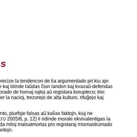
ns
recize la tendencon de lia argumentado pri kiu ajn
ite kaj blinde laŭdas ĉiun landon kaj kvazaŭ-defendas
orado de homaj rajtoj aŭ registara korupteco; trie:
la nacioj, trezorejo de alta kulturo, rifuĝejo kaj
, plurfoje falsas aŭ kaŝas faktojn, kiuj ne
2005/6, p. 12) li ridinde morale ekvivalentigas la
ATO
j da miloj malsatmortas pro registaraj mismastrumado
ntojn.