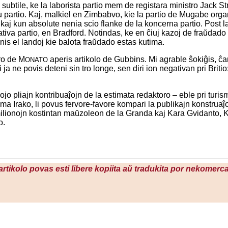
ubtile, ke la laborista partio mem de registara ministro Jack Stra
 tiu partio. Kaj, malkiel en Zimbabvo, kie la partio de Mugabe or
 kaj kun absolute nenia scio flanke de la koncerna partio. Post 
ativa partio, en Bradford. Notindas, ke en ĉiuj kazoj de fraŭdado 
inis el landoj kie balota fraŭdado estas kutima.
ro de M
aperis artikolo de Gubbins. Mi agrable ŝokiĝis, ĉar l
ONATO
i ja ne povis deteni sin tro longe, sen diri ion negativan pri Bri
ojo pliajn kontribuaĵojn de la estimata redaktoro – eble pri turi
ama Irako, li povus fervore-favore kompari la publikajn konstruaĵo
ilionojn kostintan maŭzoleon de la Granda kaj Kara Gvidanto, K
o.
 artikolo povas esti libere kopiita aŭ tradukita por nekomerca