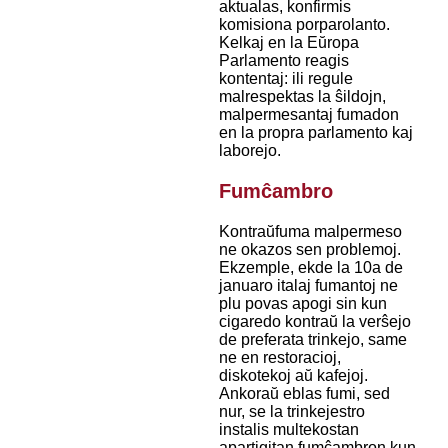
aktualas, konfirmis
komisiona porparolanto.
Kelkaj en la Eŭropa
Parlamento reagis
kontentaj: ili regule
malrespektas la ŝildojn,
malpermesantaj fumadon
en la propra parlamento kaj
laborejo.
Fumĉambro
Kontraŭfuma malpermeso
ne okazos sen problemoj.
Ekzemple, ekde la 10a de
januaro italaj fumantoj ne
plu povas apogi sin kun
cigaredo kontraŭ la verŝejo
de preferata trinkejo, same
ne en restoracioj,
diskotekoj aŭ kafejoj.
Ankoraŭ eblas fumi, sed
nur, se la trinkejestro
instalis multekostan
apartigitan fumĉambron kun