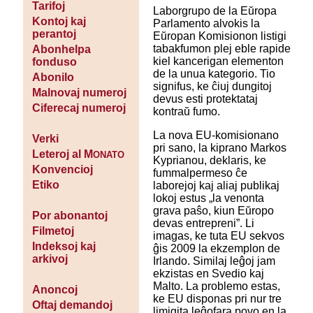
Tarifoj
Laborgrupo de la Eŭropa
Kontoj kaj
Parlamento alvokis la
perantoj
Eŭropan Komisionon listigi
tabakfumon plej eble rapide
Abonhelpa
kiel kancerigan elementon
fonduso
de la unua kategorio. Tio
Abonilo
signifus, ke ĉiuj dungitoj
Malnovaj numeroj
devus esti protektataj
Ciferecaj numeroj
kontraŭ fumo.
La nova EU-komisionano
Verki
pri sano, la kiprano Markos
Leteroj al M
ONATO
Kyprianou, deklaris, ke
Konvencioj
fummalpermeso ĉe
Etiko
laborejoj kaj aliaj publikaj
lokoj estus „la venonta
grava paŝo, kiun Eŭropo
Por abonantoj
devas entrepreni”. Li
Filmetoj
imagas, ke tuta EU sekvos
Indeksoj kaj
ĝis 2009 la ekzemplon de
arkivoj
Irlando. Similaj leĝoj jam
ekzistas en Svedio kaj
Malto. La problemo estas,
Anoncoj
ke EU disponas pri nur tre
Oftaj demandoj
limigita leĝofara povo en la