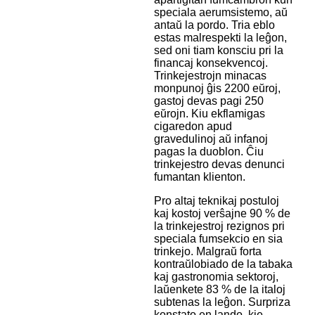
speciala aerumsistemo, aŭ
antaŭ la pordo. Tria eblo
estas malrespekti la leĝon,
sed oni tiam konsciu pri la
financaj konsekvencoj.
Trinkejestrojn minacas
monpunoj ĝis 2200 eŭroj,
gastoj devas pagi 250
eŭrojn. Kiu ekflamigas
cigaredon apud
gravedulinoj aŭ infanoj
pagas la duoblon. Ĉiu
trinkejestro devas denunci
fumantan klienton.
Pro altaj teknikaj postuloj
kaj kostoj verŝajne 90 % de
la trinkejestroj rezignos pri
speciala fumsekcio en sia
trinkejo. Malgraŭ forta
kontraŭlobiado de la tabaka
kaj gastronomia sektoroj,
laŭenkete 83 % de la italoj
subtenas la leĝon. Surpriza
konstato en lando, kie