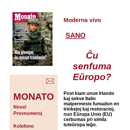
Moderna vivo
SANO
Ĉu
senfuma
Eŭropo?
Post kiam unue Irlando
MONATO
kaj sekve Italio
malpermesis fumadon en
Nova!
trinkejoj kaj restoracioj,
Provnumeroj
nun Eŭropa Unio (EU)
cerbumas pri simila
tuteŭropa leĝo.
Kolofono