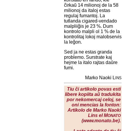
ĉirkaŭ 14 milionoj de la 58
milionoj da italoj estas
regulaj fumantoj. La
tutlanda cigared-vendado
malpliiĝis je 23 %. Dum
kontrolo malpli ol 1 % de la
kontrolitaj lokoj malobservis
la leĝon.
Sed ja ne estas granda
problemo. Surstrate kaj
hejme la italo rajtas daŭre
fumi.
Marko Naoki L
INS
Tiu ĉi artikolo povas esti
libere kopiita aŭ tradukita
por nekomercaj celoj, se
oni mencias la fonton:
Artikolo de Marko Naoki
Lins el M
ONATO
(www.monato.be).