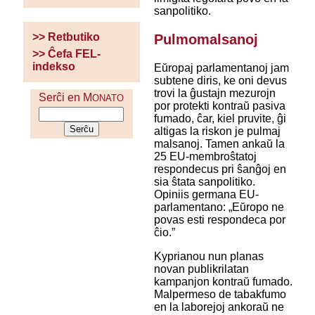
sanpolitiko.
>> Retbutiko
Pulmomalsanoj
>> Ĉefa FEL-
indekso
Eŭropaj parlamentanoj jam
subtene diris, ke oni devus
trovi la ĝustajn mezurojn
Serĉi en M
ONATO
por protekti kontraŭ pasiva
fumado, ĉar, kiel pruvite, ĝi
altigas la riskon je pulmaj
malsanoj. Tamen ankaŭ la
25 EU-membroŝtatoj
respondecus pri ŝanĝoj en
sia ŝtata sanpolitiko.
Opiniis germana EU-
parlamentano: „Eŭropo ne
povas esti respondeca por
ĉio.”
Kyprianou nun planas
novan publikrilatan
kampanjon kontraŭ fumado.
Malpermeso de tabakfumo
en la laborejoj ankoraŭ ne