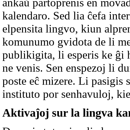
ankaŭ partoprenis en movad
kalendaro. Sed lia ĉefa intere
elpensita lingvo, kiun alpr
komunumo gvidota de li mem
publikigita, li esperis ke ĝ
ne venis. Sen enspezoj li d
poste eĉ mizere. Li pasigis s
instituto por senhavuloj, ki
Aktivaĵoj sur la lingva k