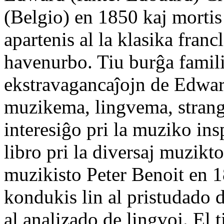
(Belgio) en 1850 kaj mortis 
apartenis al la klasika fran
havenurbo. Tiu burĝa familio
ekstravagancaĵojn de Edwar
muzikema, lingvema, stran
interesiĝo pri la muziko ins
libro pri la diversaj muzikto
muzikisto Peter Benoit en 18
kondukis lin al pristudado d
al analizado de lingvoj. El t