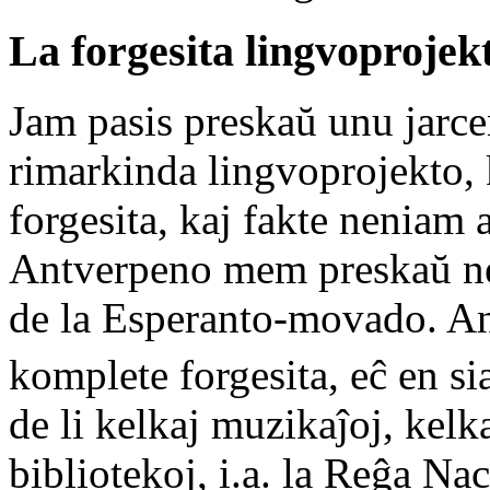
La forgesita lingvoprojek
Jam pasis preskaŭ unu jarcen
rimarkinda lingvoprojekto,
forgesita, kaj fakte neniam 
Antverpeno mem preskaŭ nen
de la Esperanto-movado. An
komplete forgesita, eĉ en si
de li kelkaj muzikaĵoj, kelk
bibliotekoj, i.a. la Reĝa Na