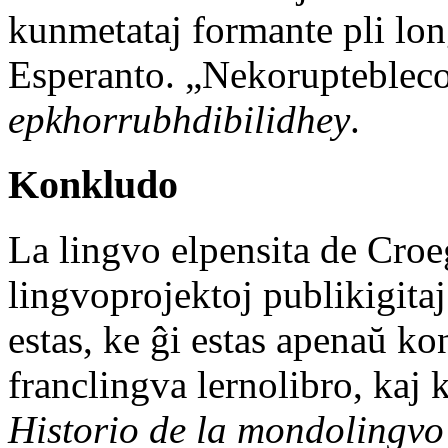
kunmetataj formante pli lon
Esperanto. „Nekoruptebleco”
epkhorrubhdibilidhey
.
Konkludo
La lingvo elpensita de Croeg
lingvoprojektoj publikigita
estas, ke ĝi estas apenaŭ ko
franclingva lernolibro, kaj 
Historio de la mondolingvo