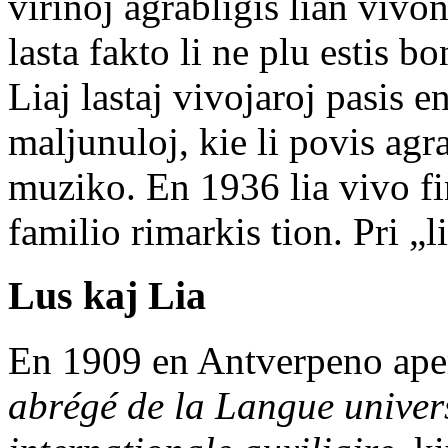
virinoj agrabligis lian vivon
lasta fakto li ne plu estis b
Liaj lastaj vivojaroj pasis 
maljunuloj, kie li povis agr
muziko. En 1936 lia vivo fi
familio rimarkis tion. Pri „l
Lus kaj Lia
En 1909 en Antverpeno aper
abrégé de la Langue univer