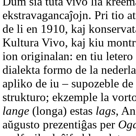
Dum sia tuta vivo lia kreema
ekstravagancaĵojn. Pri tio at
de li en 1910, kaj konservat
Kultura Vivo, kaj kiu montr
ion originalan: en tiu letero
dialekta formo de la nederl
apliko de iu – supozeble de
strukturo; ekzemple la vort
lange
(longa) estas
lags
, A
aŭgusto prezentiĝas per
Oga