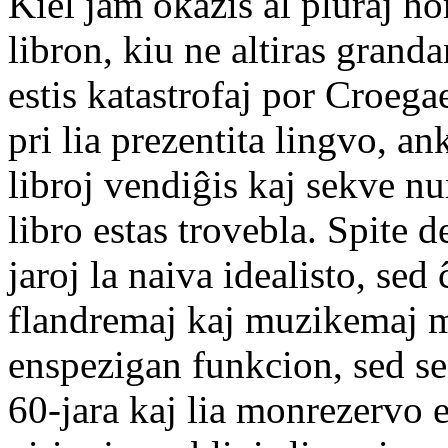
Kiel jam okazis al pluraj h
libron, kiu ne altiras grand
estis katastrofaj por Croega
pri lia prezentita lingvo, 
libroj vendiĝis kaj sekve nu
libro estas trovebla. Spite d
jaroj la naiva idealisto, sed 
flandremaj kaj muzikemaj m
enspezigan funkcion, sed sen
60-jara kaj lia monrezervo e