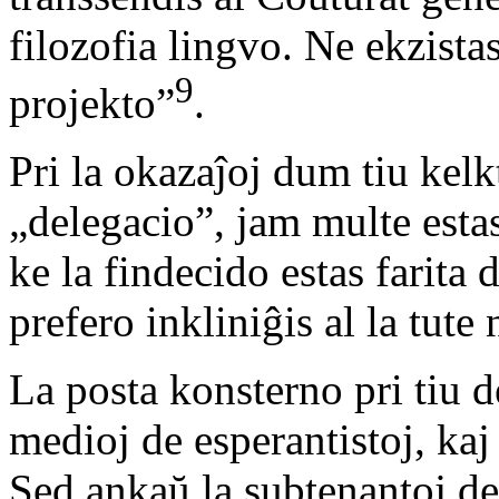
filozofia lingvo. Ne ekzistas 
9
projekto”
.
Pri la okazaĵoj dum tiu kelk
„delegacio”, jam multe estas 
ke la findecido estas farita
prefero inkliniĝis al la tut
La posta konsterno pri tiu d
medioj de esperantistoj, kaj
Sed ankaŭ la subtenantoj de 