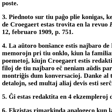
poste.
3. Piednoto sur tiu paĝo plie konigas, k
de Croegaert estas trovita en la revuo
12, februaro 1909, p. 751.
4. La aŭtoro bonŝance estis najbaro de 
memorojn pri tiu onklo, kiun la famili
poemetoj, kiujn Croegaert estis redaktin
filoj de tiu najbaro eĉ neniam aŭdis paro
montriĝis dum konversacioj. Danke al ti
detalojn, sed multaj aliaj devis esti ser
5. Ĝi estas redaktita en 4 ekzempleroj 
6. Ekzistas rimarkinda analogeco kun la 