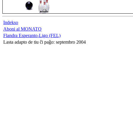
Indekso
Aboni al MONATO
Flandra Esperanto-Ligo (FEL)
Lasta adapto de tiu ĉi paĝo: septembro 2004