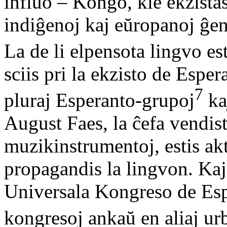
influo – Kongo, kie ekzistas
indiĝenoj kaj eŭropanoj ĝen
La de li elpensota lingvo es
sciis pri la ekzisto de Espe
7
pluraj Esperanto-grupoj
ka
August Faes, la ĉefa vendis
muzikinstrumentoj, estis akt
propagandis la lingvon. Kaj
Universala Kongreso de Espe
kongresoj ankaŭ en aliaj ur