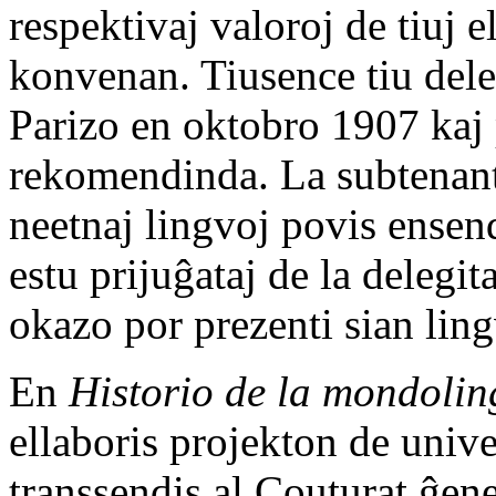
respektivaj valoroj de tiuj e
konvenan. Tiusence tiu del
Parizo en oktobro 1907 kaj p
rekomendinda. La subtenanto
neetnaj lingvoj povis ensend
estu prijuĝataj de la delegit
okazo por prezenti sian lin
En
Historio de la mondolin
ellaboris projekton de univ
transsendis al Couturat ĝen