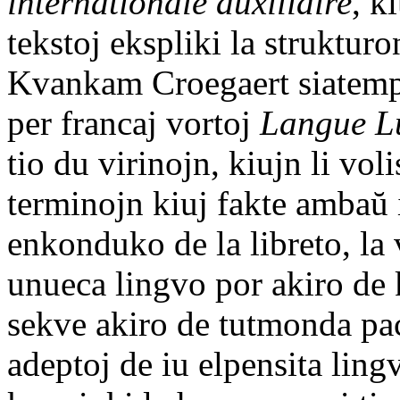
internationale auxiliaire
, k
tekstoj ekspliki la struktur
Kvankam Croegaert siatempe
per francaj vortoj
Langue Lu
tio du virinojn, kiujn li vol
terminojn kiuj fakte ambaŭ 
enkonduko de la libreto, la 
unueca lingvo por akiro de
sekve akiro de tutmonda pac
adeptoj de iu elpensita ling