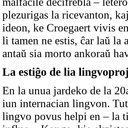
malfacile deĉifrebla – letero
plezurigas la ricevanton, ka
ideon, ke Croegaert vivis en
li tamen ne estis, ĉar laŭ la 
antaŭ sia morto ankoraŭ hav
La estiĝo de lia lingvopro
En la unua jardeko de la 20
iun internacian lingvon. Tut
lingvo povus helpi en – la 