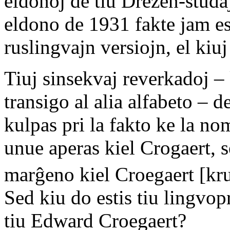
eldonoj de tiu Drezen-studa
eldono de 1931 fakte jam est
ruslingvajn versiojn, el kiu
Tiuj sinsekvaj reverkadoj – 
transigo al alia alfabeto – 
kulpas pri la fakto ke la nom
unue aperas kiel Crogaert, s
marĝeno kiel Croegaert [kru
Sed kiu do estis tiu lingvopr
tiu Edward Croegaert?