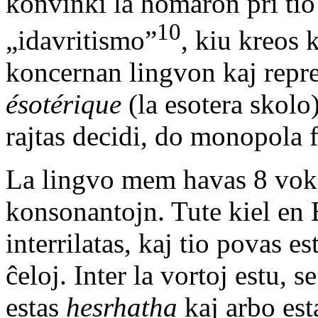
konvinki la homaron pri tio e
10
„idavritismo”
, kiu kreos
koncernan lingvon kaj repr
ésotérique
(la esotera skolo)
rajtas decidi, do monopola 
La lingvo mem havas 8 voka
konsonantojn. Tute kiel en 
interrilatas, kaj tio povas e
ĉeloj. Inter la vortoj estu, s
estas
hesrhatha
kaj arbo es