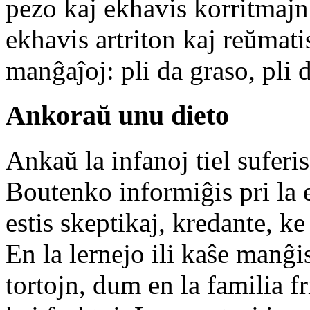
pezo kaj ekhavis korritmajn
ekhavis artriton kaj reŭmat
manĝaĵoj: pli da graso, pli 
Ankoraŭ unu dieto
Ankaŭ la infanoj tiel suferi
Boutenko informiĝis pri la 
estis skeptikaj, kredante, k
En la lernejo ili kaŝe manĝ
tortojn, dum en la familia f