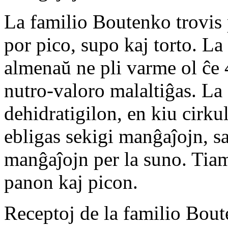
La familio Boutenko trovis p
por pico, supo kaj torto. La 
almenaŭ ne pli varme ol ĉe 4
nutro-valoro malaltiĝas. La
dehidratigilon, en kiu cirku
ebligas sekigi manĝaĵojn, s
manĝaĵojn per la suno. Tia
panon kaj picon.
Receptoj de la familio Bout