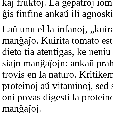
kaj fruktoj. La gepatroj iom
ĝis finfine ankaŭ ili agnoski
Laŭ unu el la infanoj, „kuir
manĝaĵo. Kuirita tomato es
dieto tia atentigas, ke nen
siajn manĝaĵojn: ankaŭ prah
trovis en la naturo. Kritike
proteinoj aŭ vitaminoj, sed
oni povas digesti la protein
manĝaĵoj.