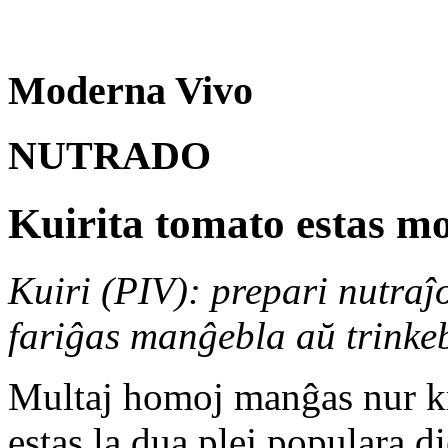
Moderna Vivo
NUTRADO
Kuirita tomato estas m
Kuiri (PIV): prepari nutraĵo
fariĝas manĝebla aŭ trinke
Multaj homoj manĝas nur kr
estas la dua plej populara 