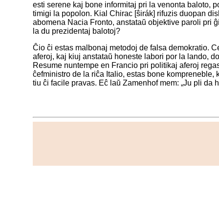
esti serene kaj bone informitaj pri la venonta baloto, po
timigi la popolon. Kial Chirac [ŝirák] rifuzis duopan di
abomena Nacia Fronto, anstataŭ objektive paroli pri ĝia
la du prezidentaj balotoj?
Ĉio ĉi estas malbonaj metodoj de falsa demokratio. Cet
aferoj, kaj kiuj anstataŭ honeste labori por la lando, 
Resume nuntempe en Francio pri politikaj aferoj regas 
ĉefministro de la riĉa Italio, estas bone kompreneble, 
tiu ĉi facile pravas. Eĉ laŭ Zamenhof mem: „Ju pli da h