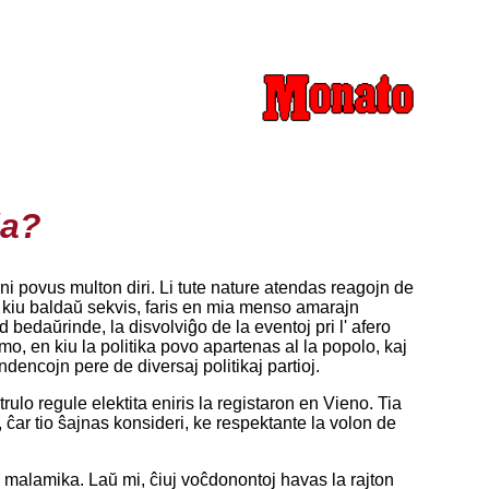
ia?
oni povus multon diri. Li tute nature atendas reagojn de
oko kiu baldaŭ sekvis, faris en mia menso amarajn
bedaŭrinde, la disvolviĝo de la eventoj pri l' afero
mo, en kiu la politika povo apartenas al la popolo, kaj
dencojn pere de diversaj politikaj partioj.
ulo regule elektita eniris la registaron en Vieno. Tia
ĉar tio ŝajnas konsideri, ke respektante la volon de
e malamika. Laŭ mi, ĉiuj voĉdonontoj havas la rajton