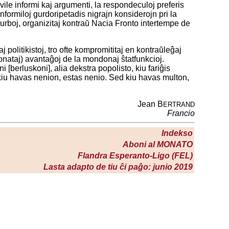
kvile informi kaj argumenti, la respondeculoj preferis
nformiloj gurdoripetadis nigrajn konsiderojn pri la
j urboj, organizitaj kontraŭ Nacia Fronto intertempe de
politikistoj, tro ofte kompromititaj en kontraŭleĝaj
ekonataj) avantaĝoj de la mondonaj ŝtatfunkcioj.
berluskoni], alia dekstra popolisto, kiu fariĝis
, kiu havas nenion, estas nenio. Sed kiu havas multon,
Jean B
ERTRAND
Francio
Indekso
Aboni al M
ONATO
Flandra Esperanto-Ligo (FEL)
Lasta adapto de tiu ĉi paĝo: junio 2019