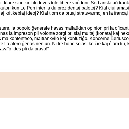
r klare scii, kiel ili devos tute libere voĉdoni. Sed anstataŭ tran
skuton kun Le Pen inter la du prezidentaj balotoj? Kial ĉiuj amasi
j kritikeblaj ideoj? Kial tiom da bruaj stratsvarmoj en la franca
ere, la popolo ĝenerale havas mallaŭdan opinion pri la oficantaj 
donas la impreson pli volonte zorgi pri siaj multaj (konataj kaj n
malkontenteco, maltrankvilo kaj konfuziĝo. Koncerne Berlusconi [
ke tia afero ĝenas neniun. Ni tre bone scias, ke ĉie kaj ĉiam tiu
avaĵo, des pli da pravo!”