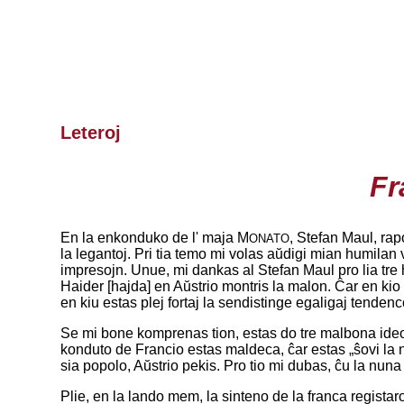
Leteroj
Fr
En la enkonduko de l' maja M
, Stefan Maul, rap
ONATO
la legantoj. Pri tia temo mi volas aŭdigi mian humilan v
impresojn. Unue, mi dankas al Stefan Maul pro lia tre 
Haider [hajda] en Aŭstrio montris la malon. Ĉar en kio 
en kiu estas plej fortaj la sendistinge egaligaj tenden
Se mi bone komprenas tion, estas do tre malbona ideo de
konduto de Francio estas maldeca, ĉar estas „ŝovi la 
sia popolo, Aŭstrio pekis. Pro tio mi dubas, ĉu la nuna
Plie, en la lando mem, la sinteno de la franca regista