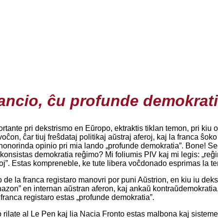
ancio, ĉu profunde demokrat
ortante pri dekstrismo en Eŭropo, ektraktis tiklan temon, pri kiu 
oĉon, ĉar tiuj freŝdataj politikaj aŭstraj aferoj, kaj la franca ŝ
honorinda opinio pri mia lando „profunde demokratia”. Bone! Sed 
konsistas demokratia reĝimo? Mi foliumis PIV kaj mi legis: „reĝi
coj”. Estas kompreneble, ke tute libera voĉdonado esprimas la ten
 la franca registaro manovri por puni Aŭstrion, en kiu iu dekstr
nazon” en internan aŭstran aferon, kaj ankaŭ kontraŭdemokratia, 
 franca registaro estas „profunde demokratia”.
ro rilate al Le Pen kaj lia Nacia Fronto estas malbona kaj sistem