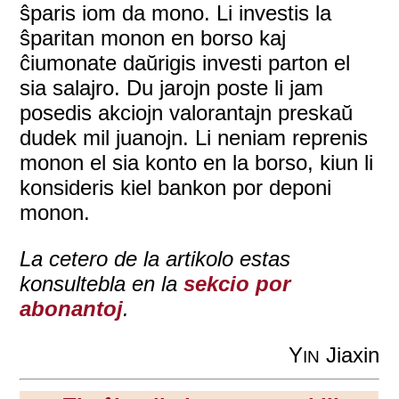
ŝparis iom da mono. Li investis la
ŝparitan monon en borso kaj
ĉiumonate daŭrigis investi parton el
sia salajro. Du jarojn poste li jam
posedis akciojn valorantajn preskaŭ
dudek mil juanojn. Li neniam reprenis
monon el sia konto en la borso, kiun li
konsideris kiel bankon por deponi
monon.
La cetero de la artikolo estas
konsultebla en la
sekcio por
abonantoj
.
Y
Jiaxin
IN