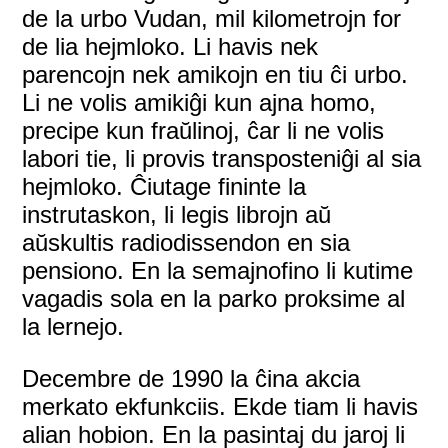
de la urbo Vudan, mil kilometrojn for
de lia hejmloko. Li havis nek
parencojn nek amikojn en tiu ĉi urbo.
Li ne volis amikiĝi kun ajna homo,
precipe kun fraŭlinoj, ĉar li ne volis
labori tie, li provis transposteniĝi al sia
hejmloko. Ĉiutage fininte la
instrutaskon, li legis librojn aŭ
aŭskultis radiodissendon en sia
pensiono. En la semajnofino li kutime
vagadis sola en la parko proksime al
la lernejo.
Decembre de 1990 la ĉina akcia
merkato ekfunkciis. Ekde tiam li havis
alian hobion. En la pasintaj du jaroj li