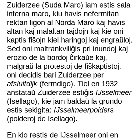
Zuiderzee (Suda Maro) iam estis sala
interna maro, kiu havis nefermitan
rektan ligon al Norda Maro kaj havis
altan kaj malaltan tajdojn kaj kie oni
kaptis fiŝojn kiel haringoj kaj engraŭloj.
Sed oni maltrankviliĝis pri inundoj kaj
erozio de la bordoj ĉirkaŭe kaj,
malgraŭ la protestoj de fiŝkaptistoj,
oni decidis bari Zuiderzee per
afsluitdijk
(fermdigo). Tiel en 1932
anstataŭ Zuiderzee estiĝis
IJsselmeer
(Isellago), kie jam baldaŭ la grundo
estis sekigita:
IJsselmeerpolders
(polderoj de Isellago).
En kio restis de IJsselmeer oni en