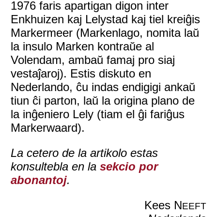
1976 faris apartigan digon inter
Enkhuizen kaj Lelystad kaj tiel kreiĝis
Markermeer (Markenlago, nomita laŭ
la insulo Marken kontraŭe al
Volendam, ambaŭ famaj pro siaj
vestaĵaroj). Estis diskuto en
Nederlando, ĉu indas endigigi ankaŭ
tiun ĉi parton, laŭ la origina plano de
la inĝeniero Lely (tiam el ĝi fariĝus
Markerwaard).
La cetero de la artikolo estas
konsultebla en la
sekcio por
abonantoj
.
Kees N
EEFT