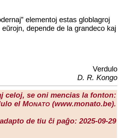
modernaj” elementoj estas globlagroj
86 eŭrojn, depende de la grandeco kaj
Verdulo
D. R. Kongo
j celoj, se oni mencias la fonton:
dulo el M
(www.monato.be).
ONATO
adapto de tiu ĉi paĝo: 2025-09-29