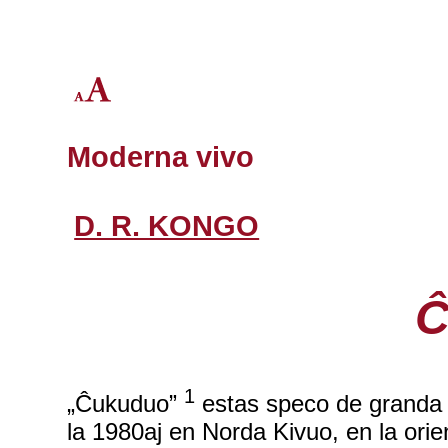
Moderna vivo
D. R. KONGO
Ĉ
1
„Ĉukuduo”
estas speco de granda sk
la 1980aj en Norda Kivuo, en la ori