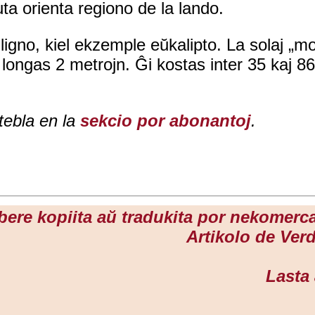
ta orienta regiono de la lando.
a ligno, kiel ekzemple eŭkalipto. La solaj „
le longas 2 metrojn. Ĝi kostas inter 35 kaj 
ltebla en la
sekcio por abonantoj
.
libere kopiita aŭ tradukita por nekomerca
Artikolo de Ver
Lasta 