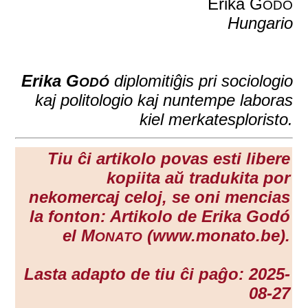
Erika G
ODÓ
Hungario
Erika G
diplomitiĝis pri sociologio
ODÓ
kaj politologio kaj nuntempe laboras
kiel merkatesploristo.
Tiu ĉi artikolo povas esti libere
kopiita aŭ tradukita por
nekomercaj celoj, se oni mencias
la fonton: Artikolo de Erika Godó
el M
(www.monato.be).
ONATO
Lasta adapto de tiu ĉi paĝo: 2025-
08-27