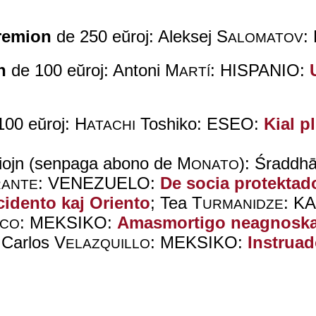
remion
de 250 eŭroj: Aleksej S
:
ALOMATOV
n
de 100 eŭroj: Antoni M
: HISPANIO:
ARTÍ
00 eŭroj: H
Toshiko: ESEO:
Kial p
ATACHI
miojn (senpaga abono de M
): Śradd
ONATO
: VENEZUELO:
De socia protektad
RANTE
cidento kaj Oriento
; Tea T
: K
URMANIDZE
: MEKSIKO:
Amasmortigo neagnoska
NCO
 Carlos V
: MEKSIKO:
Instrua
ELAZQUILLO