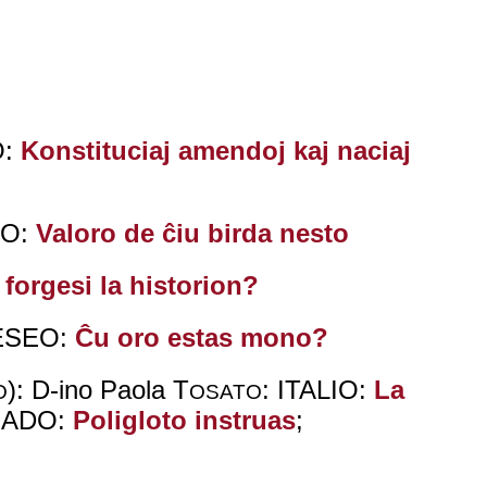
O:
Konstituciaj amendoj kaj naciaj
IO:
Valoro de ĉiu birda nesto
 forgesi la historion?
 ESEO:
Ĉu oro estas mono?
): D-ino Paola T
: ITALIO:
La
O
OSATO
UADO:
Poligloto instruas
;