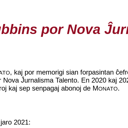
bbins por Nova Ĵur
, kaj por memorigi sian forpasintan ĉef
ATO
r Nova Ĵurnalisma Talento. En 2020 kaj 202
ŭroj kaj sep senpagaj abonoj de M
.
ONATO
 jaro 2021: