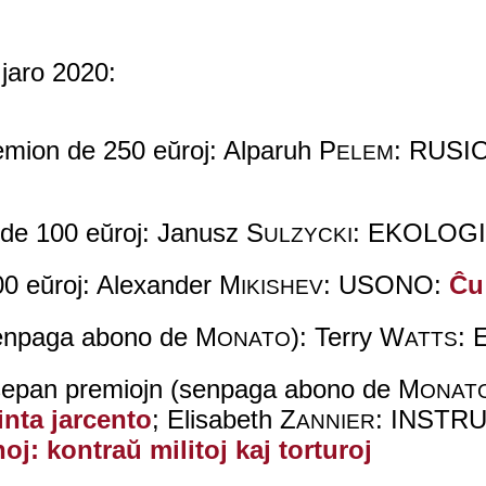
 jaro 2020:
emion de 250 eŭroj: Alparuh P
: RUSI
ELEM
 de 100 eŭroj: Janusz S
: EKOLOG
ULZYCKI
00 eŭroj: Alexander M
: USONO:
Ĉu
IKISHEV
senpaga abono de M
): Terry W
:
ONATO
ATTS
 sepan premiojn (senpaga abono de M
ONAT
nta jarcento
; Elisabeth Z
: INSTR
ANNIER
noj: kontraŭ militoj kaj torturoj