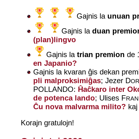
Gajnis la
unuan p
Gajnis la
duan premio
(plan)lingvo
Gajnis la
trian premion
de 1
en Japanio?
Gajnis la kvaran ĝis dekan pre
pli malproksimiĝas
; Jezer D
O
POLLANDO:
Ĥaĉkaro inter Ok
de potenca lando
; Ulises F
RA
Ĉu nova malvarma milito?
kaj
Korajn gratulojn!