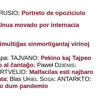
 RUSIO:
Portreto de opoziciulo
Unua movado por internacia
limultiĝas sinmortigantaj virinoj
hāpa: TAJVANO:
Pekino kaj Tajpeo
o al ĉantaĝo
; Paweł D
:
ZIENIS
ARTVELIO:
Malfacilas esti najbaro
ta
; Blas U
S
: ANTARKTO:
RIEL
OSA
do dum pandemio