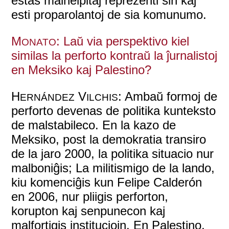
estas malhelpitaj reprezenti sin kaj
esti proparolantoj de sia komunumo.
M
: Laŭ via perspektivo kiel
ONATO
similas la perforto kontraŭ la ĵurnalistoj
en Meksiko kaj Palestino?
H
V
: Ambaŭ formoj de
ERNÁNDEZ
ILCHIS
perforto devenas de politika kunteksto
de malstabileco. En la kazo de
Meksiko, post la demokratia transiro
de la jaro 2000, la politika situacio nur
malboniĝis; La militismigo de la lando,
kiu komenciĝis kun Felipe Calderón
en 2006, nur pliigis perforton,
korupton kaj senpunecon kaj
malfortigis instituciojn. En Palestino,