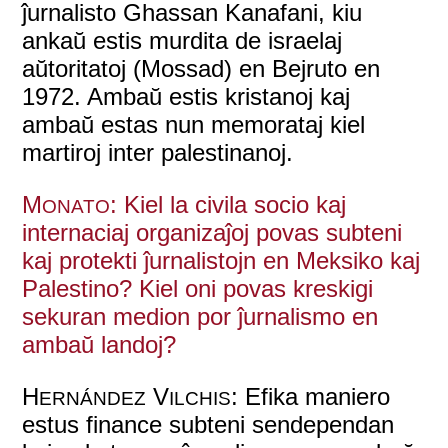
ĵurnalisto Ghassan Kanafani, kiu
ankaŭ estis murdita de israelaj
aŭtoritatoj (Mossad) en Bejruto en
1972. Ambaŭ estis kristanoj kaj
ambaŭ estas nun memorataj kiel
martiroj inter palestinanoj.
M
: Kiel la civila socio kaj
ONATO
internaciaj organizaĵoj povas subteni
kaj protekti ĵurnalistojn en Meksiko kaj
Palestino? Kiel oni povas kreskigi
sekuran medion por ĵurnalismo en
ambaŭ landoj?
H
V
: Efika maniero
ERNÁNDEZ
ILCHIS
estus finance subteni sendependan