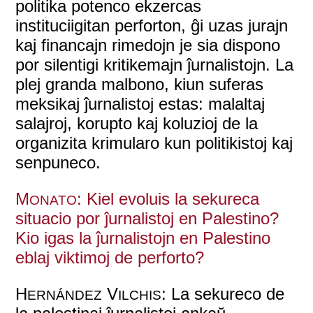
politika potenco ekzercas
instituciigitan perforton, ĝi uzas jurajn
kaj financajn rimedojn je sia dispono
por silentigi kritikemajn ĵurnalistojn. La
plej granda malbono, kiun suferas
meksikaj ĵurnalistoj estas: malaltaj
salajroj, korupto kaj koluzioj de la
organizita krimularo kun politikistoj kaj
senpuneco.
M
: Kiel evoluis la sekureca
ONATO
situacio por ĵurnalistoj en Palestino?
Kio igas la ĵurnalistojn en Palestino
eblaj viktimoj de perforto?
H
V
: La sekureco de
ERNÁNDEZ
ILCHIS