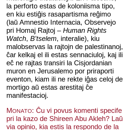
la perforto estas de koloniisma tipo,
en kiu estiĝis rasapartisma reĝimo
(laŭ Amnestio Internacia, Observejo
pri Homaj Rajtoj –
Human Rights
Watch
,
B'tselem
, interalie), kiu
malobservas la rajtojn de palestinanoj,
ĉar kelkaj el ili estas sennaciuloj, kaj ili
eĉ ne rajtas transiri la Cisjordanian
muron en Jerusalemo por priraporti
eventon, kiam ili ne rekte iĝas celoj de
mortigo aŭ estas arestitaj ĉe
manifestacioj.
M
: Ĉu vi povus komenti specife
ONATO
pri la kazo de Shireen Abu Akleh? Laŭ
via opinio, kia estis la respondo de la