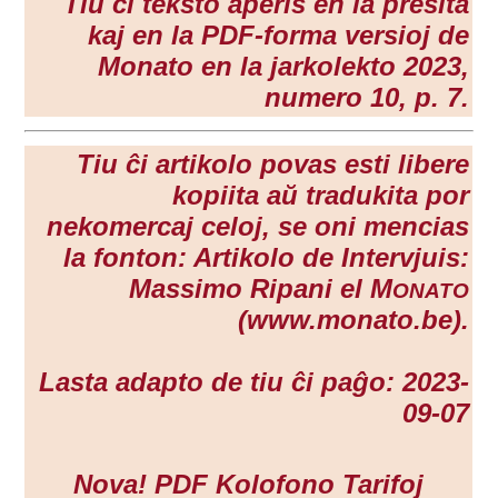
Tiu ĉi teksto aperis en la presita
kaj en la PDF-forma versioj de
Monato en la
jarkolekto 2023
,
numero 10, p. 7.
Tiu ĉi artikolo povas esti libere
kopiita aŭ tradukita por
nekomercaj celoj, se oni mencias
la fonton: Artikolo de Intervjuis:
Massimo Ripani el M
ONATO
(www.monato.be).
Lasta adapto de tiu ĉi paĝo: 2023-
09-07
Nova!
PDF
Kolofono
Tarifoj