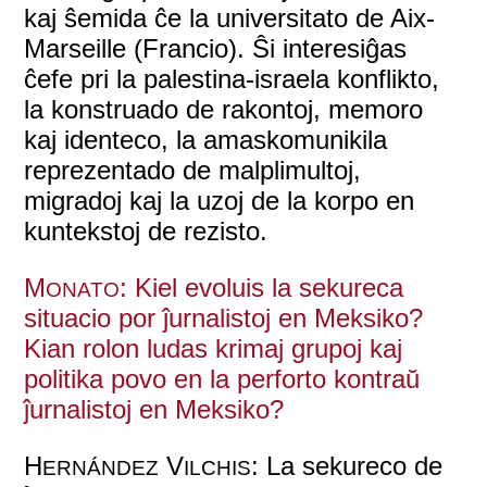
kaj ŝemida ĉe la universitato de Aix-
Marseille (Francio). Ŝi interesiĝas
ĉefe pri la palestina-israela konflikto,
la konstruado de rakontoj, memoro
kaj identeco, la amaskomunikila
reprezentado de malplimultoj,
migradoj kaj la uzoj de la korpo en
kuntekstoj de rezisto.
M
: Kiel evoluis la sekureca
ONATO
situacio por ĵurnalistoj en Meksiko?
Kian rolon ludas krimaj grupoj kaj
politika povo en la perforto kontraŭ
ĵurnalistoj en Meksiko?
H
V
: La sekureco de
ERNÁNDEZ
ILCHIS