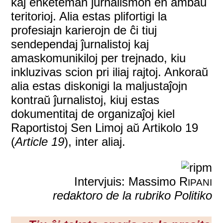
kaj enketeman ĵurnalismon en ambaŭ
teritorioj. Alia estas plifortigi la
profesiajn karierojn de ĉi tiuj
sendependaj ĵurnalistoj kaj
amaskomunikiloj per trejnado, kiu
inkluzivas scion pri iliaj rajtoj. Ankoraŭ
alia estas diskonigi la maljustaĵojn
kontraŭ ĵurnalistoj, kiuj estas
dokumentitaj de organizaĵoj kiel
Raportistoj Sen Limoj aŭ Artikolo 19
(
Article 19
), inter aliaj.
Intervjuis: Massimo R
IPANI
redaktoro de la rubriko Politiko