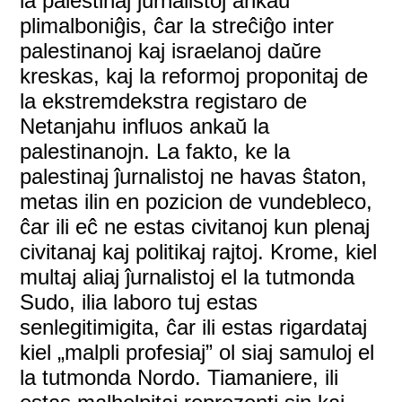
la palestinaj ĵurnalistoj ankaŭ
plimalboniĝis, ĉar la streĉiĝo inter
palestinanoj kaj israelanoj daŭre
kreskas, kaj la reformoj proponitaj de
la ekstremdekstra registaro de
Netanjahu influos ankaŭ la
palestinanojn. La fakto, ke la
palestinaj ĵurnalistoj ne havas ŝtaton,
metas ilin en pozicion de vundebleco,
ĉar ili eĉ ne estas civitanoj kun plenaj
civitanaj kaj politikaj rajtoj. Krome, kiel
multaj aliaj ĵurnalistoj el la tutmonda
Sudo, ilia laboro tuj estas
senlegitimigita, ĉar ili estas rigardataj
kiel „malpli profesiaj” ol siaj samuloj el
la tutmonda Nordo. Tiamaniere, ili