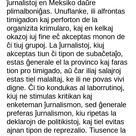
ĵurnalistoj en Meksiko daŭre
plimalboniĝas. Unuflanke, ili alfrontas
timigadon kaj perforton de la
organizita krimularo, kaj en kelkaj
okazoj iuj fine eĉ akceptas monon de
ĉi tiuj grupoj. La ĵurnalistoj, kiuj
akceptas tiun ĉi tipon de subaĉetaĵo,
estas ĝenerale el la provinco kaj faras
tion pro timigado, aŭ ĉar iliaj salajroj
estas tiel malaltaj, ke ili ne povas vivi
digne. Ĉi tio kondukas al laborrutinoj,
kiuj ne stimulas kritikan kaj
enketeman ĵurnalismon, sed ĝenerale
preferas ĵurnalismon, kiu ripetas la
deklarojn de politikistoj, kaj tiel evitas
ajnan tipon de reprezalio. Tiusence la