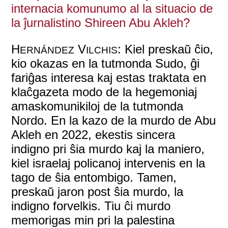
internacia komunumo al la situacio de
la ĵurnalistino Shireen Abu Akleh?
H
V
: Kiel preskaŭ ĉio,
ERNÁNDEZ
ILCHIS
kio okazas en la tutmonda Sudo, ĝi
fariĝas interesa kaj estas traktata en
klaĉgazeta modo de la hegemoniaj
amaskomunikiloj de la tutmonda
Nordo. En la kazo de la murdo de Abu
Akleh en 2022, ekestis sincera
indigno pri ŝia murdo kaj la maniero,
kiel israelaj policanoj intervenis en la
tago de ŝia entombigo. Tamen,
preskaŭ jaron post ŝia murdo, la
indigno forvelkis. Tiu ĉi murdo
memorigas min pri la palestina