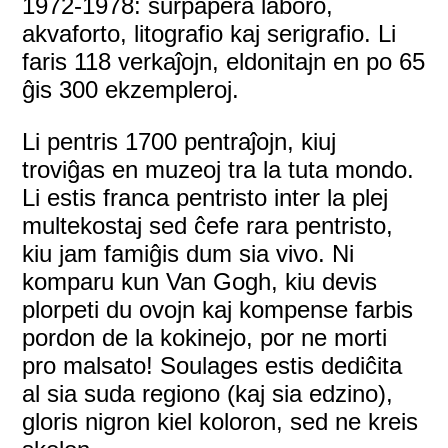
1972-1978: surpapera laboro,
akvaforto, litografio kaj serigrafio. Li
faris 118 verkaĵojn, eldonitajn en po 65
ĝis 300 ekzempleroj.
Li pentris 1700 pentraĵojn, kiuj
troviĝas en muzeoj tra la tuta mondo.
Li estis franca pentristo inter la plej
multekostaj sed ĉefe rara pentristo,
kiu jam famiĝis dum sia vivo. Ni
komparu kun Van Gogh, kiu devis
plorpeti du ovojn kaj kompense farbis
pordon de la kokinejo, por ne morti
pro malsato! Soulages estis dediĉita
al sia suda regiono (kaj sia edzino),
gloris nigron kiel koloron, sed ne kreis