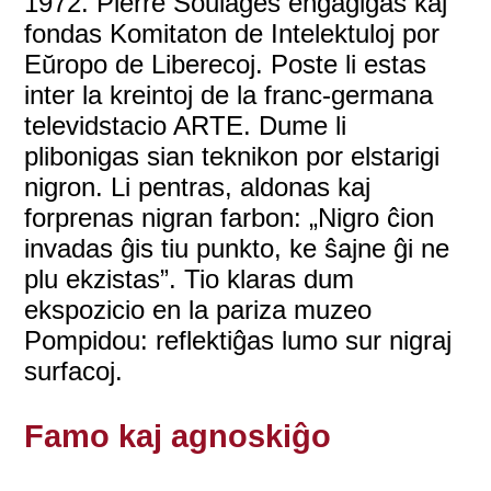
1972. Pierre Soulages engaĝiĝas kaj
fondas Komitaton de Intelektuloj por
Eŭropo de Liberecoj. Poste li estas
inter la kreintoj de la franc-germana
televidstacio ARTE. Dume li
plibonigas sian teknikon por elstarigi
nigron. Li pentras, aldonas kaj
forprenas nigran farbon: „Nigro ĉion
invadas ĝis tiu punkto, ke ŝajne ĝi ne
plu ekzistas”. Tio klaras dum
ekspozicio en la pariza muzeo
Pompidou: reflektiĝas lumo sur nigraj
surfacoj.
Famo kaj agnoskiĝo