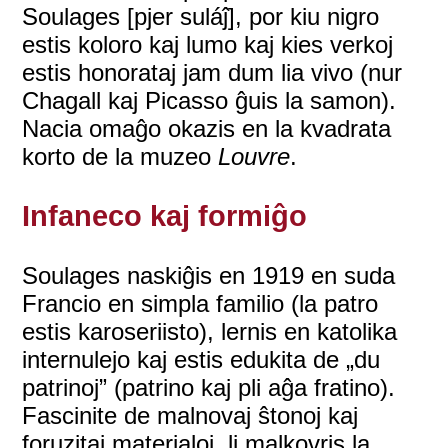
Soulages [pjer suláĵ], por kiu nigro
estis koloro kaj lumo kaj kies verkoj
estis honorataj jam dum lia vivo (nur
Chagall kaj Picasso ĝuis la samon).
Nacia omaĝo okazis en la kvadrata
korto de la muzeo
Louvre
.
Infaneco kaj formiĝo
Soulages naskiĝis en 1919 en suda
Francio en simpla familio (la patro
estis karoseriisto), lernis en katolika
internulejo kaj estis edukita de „du
patrinoj” (patrino kaj pli aĝa fratino).
Fascinite de malnovaj ŝtonoj kaj
foruzitaj materialoj, li malkovris la