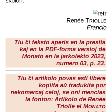
skolon.
Renée T
RIOLLE
Francio
Tiu ĉi teksto aperis en la presita
kaj en la PDF-forma versioj de
Monato en la
jarkolekto 2023
,
numero 03, p. 23.
Tiu ĉi artikolo povas esti libere
kopiita aŭ tradukita por
nekomercaj celoj, se oni mencias
la fonton: Artikolo de Renée
Triolle el M
ONATO