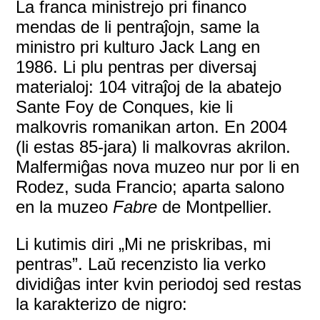
La franca ministrejo pri financo
mendas de li pentraĵojn, same la
ministro pri kulturo Jack Lang en
1986. Li plu pentras per diversaj
materialoj: 104 vitraĵoj de la abatejo
Sante Foy de Conques, kie li
malkovris romanikan arton. En 2004
(li estas 85-jara) li malkovras akrilon.
Malfermiĝas nova muzeo nur por li en
Rodez, suda Francio; aparta salono
en la muzeo
Fabre
de Montpellier.
Li kutimis diri „Mi ne priskribas, mi
pentras”. Laŭ recenzisto lia verko
dividiĝas inter kvin periodoj sed restas
la karakterizo de nigro: