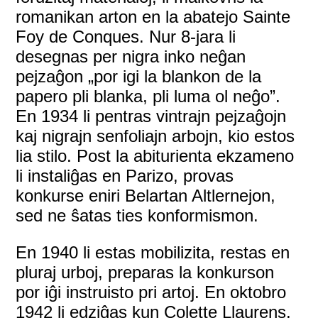
romanikan arton en la abatejo Sainte
Foy de Conques. Nur 8-jara li
desegnas per nigra inko neĝan
pejzaĝon „por igi la blankon de la
papero pli blanka, pli luma ol neĝo”.
En 1934 li pentras vintrajn pejzaĝojn
kaj nigrajn senfoliajn arbojn, kio estos
lia stilo. Post la abiturienta ekzameno
li instaliĝas en Parizo, provas
konkurse eniri Belartan Altlernejon,
sed ne ŝatas ties konformismon.
En 1940 li estas mobilizita, restas en
pluraj urboj, preparas la konkurson
por iĝi instruisto pri artoj. En oktobro
1942 li edziĝas kun Colette Llaurens,