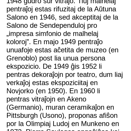
1948 gudro sur vitraĵo. Tiuj malhelaj
pentraĵoj estas rifuzitaj de la Aŭtuna
Salono en 1946, sed akceptitaj de la
Salono de Sendependuloj pro
„impresa simfonio de malhelaj
koloroj”. En majo 1949 pentraĵo
unuafoje estas aĉetita de muzeo (en
Grenoblo) post lia unua persona
ekspozicio. De 1949 ĝis 1952 li
pentras dekoraĵojn por teatro, dum liaj
verkaĵoj estas ekspoziciitaj en
Novjorko (en 1950). En 1960 li
pentras vitraĵojn en Akeno
(Germanio), muran ceramikaĵon en
Pittsburgh (Usono), proponas afiŝon
por la Olimpiaj Ludoj en Munkeno en