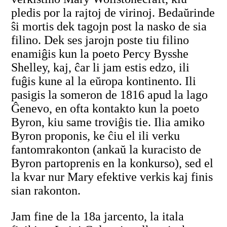
pledis por la rajtoj de virinoj. Bedaŭrinde
ŝi mortis dek tagojn post la nasko de sia
filino. Dek ses jarojn poste tiu filino
enamiĝis kun la poeto Percy Bysshe
Shelley, kaj, ĉar li jam estis edzo, ili
fuĝis kune al la eŭropa kontinento. Ili
pasigis la someron de 1816 apud la lago
Ĝenevo, en ofta kontakto kun la poeto
Byron, kiu same troviĝis tie. Ilia amiko
Byron proponis, ke ĉiu el ili verku
fantomrakonton (ankaŭ la kuracisto de
Byron partoprenis en la konkurso), sed el
la kvar nur Mary efektive verkis kaj finis
sian rakonton.
Jam fine de la 18a jarcento, la itala