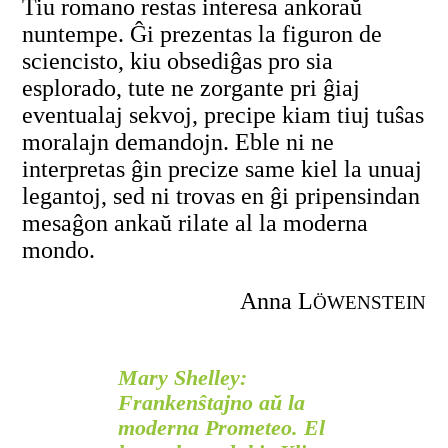
Tiu romano restas interesa ankoraŭ
nuntempe. Ĝi prezentas la figuron de
sciencisto, kiu obsediĝas pro sia
esplorado, tute ne zorgante pri ĝiaj
eventualaj sekvoj, precipe kiam tiuj tuŝas
moralajn demandojn. Eble ni ne
interpretas ĝin precize same kiel la unuaj
legantoj, sed ni trovas en ĝi pripensindan
mesaĝon ankaŭ rilate al la moderna
mondo.
Anna L
ÖWENSTEIN
Mary Shelley:
Frankenŝtajno aŭ la
moderna Prometeo. El