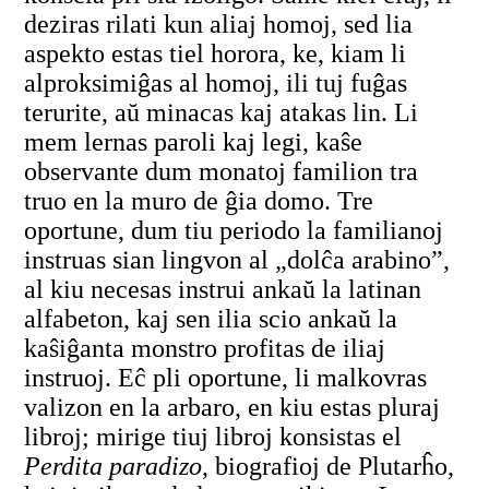
deziras rilati kun aliaj homoj, sed lia
aspekto estas tiel horora, ke, kiam li
alproksimiĝas al homoj, ili tuj fuĝas
terurite, aŭ minacas kaj atakas lin. Li
mem lernas paroli kaj legi, kaŝe
observante dum monatoj familion tra
truo en la muro de ĝia domo. Tre
oportune, dum tiu periodo la familianoj
instruas sian lingvon al „dolĉa arabino”,
al kiu necesas instrui ankaŭ la latinan
alfabeton, kaj sen ilia scio ankaŭ la
kaŝiĝanta monstro profitas de iliaj
instruoj. Eĉ pli oportune, li malkovras
valizon en la arbaro, en kiu estas pluraj
libroj; mirige tiuj libroj konsistas el
Perdita paradizo
, biografioj de Plutarĥo,