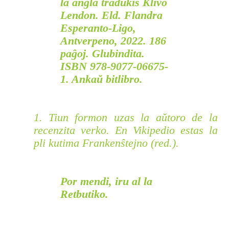
la angla tradukis Klivo
Lendon. Eld. Flandra
Esperanto-Ligo,
Antverpeno, 2022. 186
paĝoj. Glubindita.
ISBN 978-9077-06675-
1. Ankaŭ bitlibro.
1. Tiun formon uzas la aŭtoro de la
recenzita verko. En Vikipedio estas la
pli kutima
Frankenŝtejno
(red.).
Por mendi, iru al
la
Retbutiko
.