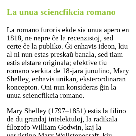
La unua sciencfikcia romano
La romano furoris ekde sia unua apero en
1818, ne nepre ĉe la recenzistoj, sed
certe ĉe la publiko. Ĝi enhavis ideon, kiu
al ni nun estas preskaŭ banala, sed tiam
estis elstare originala; efektive tiu
romano verkita de 18-jara junulino, Mary
Shelley, enhavis unikan, eksterordinaran
koncepton. Oni nun konsideras ĝin la
unua sciencfikcia romano.
Mary Shelley (1797–1851) estis la filino
de du grandaj intelektuloj, la radikala
filozofo William Godwin, kaj la
verkistino Mary Wollstonecraft, kiu