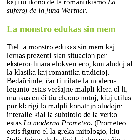
kaj tiu ikono de la romantikismo
La
suferoj de la juna Werther
.
La monstro edukas sin mem
Tiel la monstro edukas sin mem kaj
lernas prezenti sian situacion per
eksterordinara elokventeco, kun aludoj al
la klasika kaj romantika tradicioj.
Bedaŭrinde, ĉar tiurilate la moderna
leganto estas verŝajne malpli klera ol li,
mankas en ĉi tiu eldono notoj, kiuj utilus
por klarigi la malpli konatajn aludojn:
interalie kial la subtitolo de la verko
estas
La moderna Prometeo
. (Prometeo
estis figuro el la greka mitologio, kiu
ŝtelis fajron de la dioj kaj donacis ĝin al