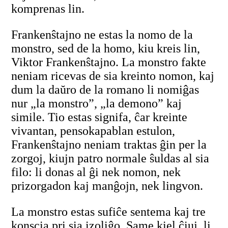
komprenas lin.
Frankenŝtajno ne estas la nomo de la
monstro, sed de la homo, kiu kreis lin,
Viktor Frankenŝtajno. La monstro fakte
neniam ricevas de sia kreinto nomon, kaj
dum la daŭro de la romano li nomiĝas
nur „la monstro”, „la demono” kaj
simile. Tio estas signifa, ĉar kreinte
vivantan, pensokapablan estulon,
Frankenŝtajno neniam traktas ĝin per la
zorgoj, kiujn patro normale ŝuldas al sia
filo: li donas al ĝi nek nomon, nek
prizorgadon kaj manĝojn, nek lingvon.
La monstro estas sufiĉe sentema kaj tre
konscia pri sia izoliĝo. Same kiel ĉiuj, li