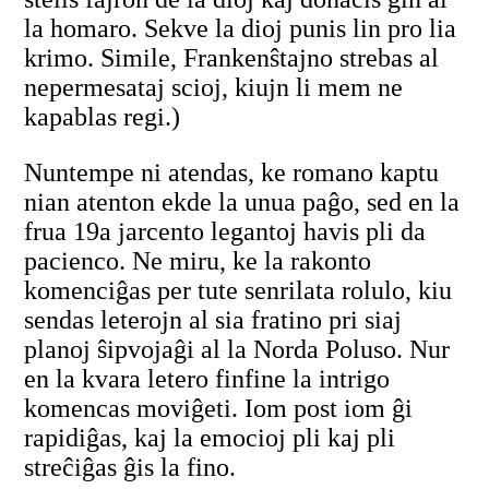
la homaro. Sekve la dioj punis lin pro lia
krimo. Simile, Frankenŝtajno strebas al
nepermesataj scioj, kiujn li mem ne
kapablas regi.)
Nuntempe ni atendas, ke romano kaptu
nian atenton ekde la unua paĝo, sed en la
frua 19a jarcento legantoj havis pli da
pacienco. Ne miru, ke la rakonto
komenciĝas per tute senrilata rolulo, kiu
sendas leterojn al sia fratino pri siaj
planoj ŝipvojaĝi al la Norda Poluso. Nur
en la kvara letero finfine la intrigo
komencas moviĝeti. Iom post iom ĝi
rapidiĝas, kaj la emocioj pli kaj pli
streĉiĝas ĝis la fino.