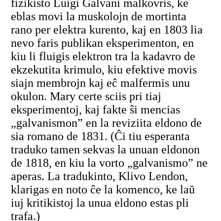
fizikisto Luigi Galvani malkovris, ke
eblas movi la muskolojn de mortinta
rano per elektra kurento, kaj en 1803 lia
nevo faris publikan eksperimenton, en
kiu li fluigis elektron tra la kadavro de
ekzekutita krimulo, kiu efektive movis
siajn membrojn kaj eĉ malfermis unu
okulon. Mary certe sciis pri tiaj
eksperimentoj, kaj fakte ŝi mencias
„galvanismon” en la reviziita eldono de
sia romano de 1831. (Ĉi tiu esperanta
traduko tamen sekvas la unuan eldonon
de 1818, en kiu la vorto „galvanismo” ne
aperas. La tradukinto, Klivo Lendon,
klarigas en noto ĉe la komenco, ke laŭ
iuj kritikistoj la unua eldono estas pli
trafa.)