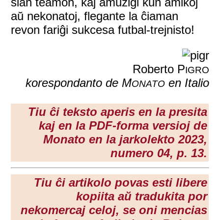
sian teamon, kaj amuziĝi kun amikoj
aŭ nekonatoj, flegante la ĉiaman
revon fariĝi sukcesa futbal-trejnisto!
Roberto P
IGRO
korespondanto de M
en Italio
ONATO
Tiu ĉi teksto aperis en la presita
kaj en la PDF-forma versioj de
Monato en la
jarkolekto 2023
,
numero 04, p. 13.
Tiu ĉi artikolo povas esti libere
kopiita aŭ tradukita por
nekomercaj celoj, se oni mencias