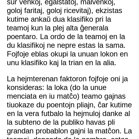
sur venkoj, egalstatoj, malvenkoj,
goloj faritaj, goloj ricevitaj), ekzistas
kutime ankaŭ dua klasifiko pri la
teamoj kun la plej alta ĝenerala
poentaro. La ordo de la teamoj en la
du klasifikoj ne nepre estas la sama.
Fojfoje eblas okupi la unuan lokon en
unu klasifiko kaj la trian en la alia.
La hejmterenan faktoron fojfoje oni ja
konsideras: la loka (do la unue
menciata en iu matĉo) teamo gajnas
tiuokaze du poentojn pliajn, ĉar kutime
en la vera futbalo la hejmuloj danke al
la subteno de la publiko havas pli
grandan probablon gajni la matĉon. La