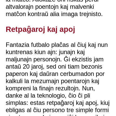
altvalorajn poentojn kaj malvenki
matĉon kontraŭ alia imaga trejnisto.
Retpaĝaroj kaj apoj
Fantazia futbalo plaĉas al ĉiuj kaj nun
kuntrenas kiun ajn: junajn kaj
maljunajn personojn. Ĝi ekzistis jam
antaŭ 20 jaroj, sed oni tiam bezonis
paperon kaj daŭran cerbumadon por
kalkuli la mezumajn poentarojn kaj
kompreni la finajn rezultojn. Nun,
danke al la teknologio, ĉio ĉi pli
simplas: estas retpaĝaroj kaj apoj, kiuj
ebligas al ĉiu persono tre simple formi