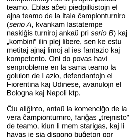
teamo. Eblas aĉeti piedpilkistojn el
ajna teamo de la itala ĉampionturniro
(
serio A
, kvankam lastatempe
naskiĝis turniroj ankaŭ pri
serio B
) kaj
„kombini” ilin plej libere, sen ke estu
metitaj ajnaj limoj al ies fantazio kaj
kompetento. Oni do povas havi
senprobleme en la sama teamo la
golulon de Lazio, defendantojn el
Fiorentina kaj Udinese, avanulojn el
Bologna kaj Napoli ktp.
Ĉiu aliĝinto, antaŭ la komenciĝo de la
vera ĉampionturniro, fariĝas „trejnisto”
de teamo, kiun li mem starigas, kaj li
havas je sia dispono buĝeton por