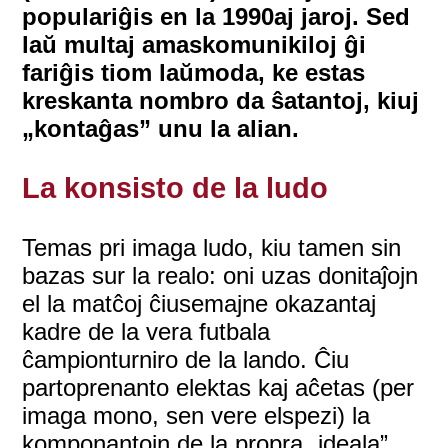
populariĝis en la 1990aj jaroj. Sed
laŭ multaj amaskomunikiloj ĝi
fariĝis tiom laŭmoda, ke estas
kreskanta nombro da ŝatantoj, kiuj
„kontaĝas” unu la alian.
La konsisto de la ludo
Temas pri imaga ludo, kiu tamen sin
bazas sur la realo: oni uzas donitaĵojn
el la matĉoj ĉiusemajne okazantaj
kadre de la vera futbala
ĉampionturniro de la lando. Ĉiu
partoprenanto elektas kaj aĉetas (per
imaga mono, sen vere elspezi) la
komponantojn de la propra „ideala”