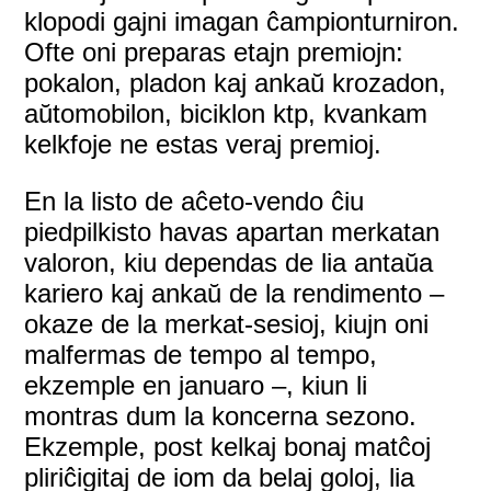
klopodi gajni imagan ĉampionturniron.
Ofte oni preparas etajn premiojn:
pokalon, pladon kaj ankaŭ krozadon,
aŭtomobilon, biciklon ktp, kvankam
kelkfoje ne estas veraj premioj.
En la listo de aĉeto-vendo ĉiu
piedpilkisto havas apartan merkatan
valoron, kiu dependas de lia antaŭa
kariero kaj ankaŭ de la rendimento –
okaze de la merkat-sesioj, kiujn oni
malfermas de tempo al tempo,
ekzemple en januaro –, kiun li
montras dum la koncerna sezono.
Ekzemple, post kelkaj bonaj matĉoj
pliriĉigitaj de iom da belaj goloj, lia