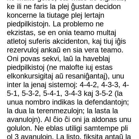
ke ili ne faris la plej ĝustan decidon
koncerne la tiutage plej lertajn
piedpilkistojn. La problemo ne
ekzistas, se en onia teamo multaj
atletoj suferis akcidenton, kaj tiuj iĝis
rezervuloj ankaŭ en sia vera teamo.
Oni povas sekvi, laŭ la haveblaj
piedpilkistoj (ne malofte iuj estas
elkonkursigitaj aŭ resaniĝantaj), unu
inter la jenaj sistemoj: 4-4-2, 4-3-3, 4-
5-1, 5-3-2, 5-4-1, 3-4-3 kaj 3-5-2 (la
unua nombro indikas la defendantojn;
la dua la terenmezulojn; la lasta la
avanulojn). Al ĉio ĉi oni ja aldonas unu
golulon. Ne eblas utiligi samtempe pli
ol 3 avanulojn. La listo, fiksita antaŭ la