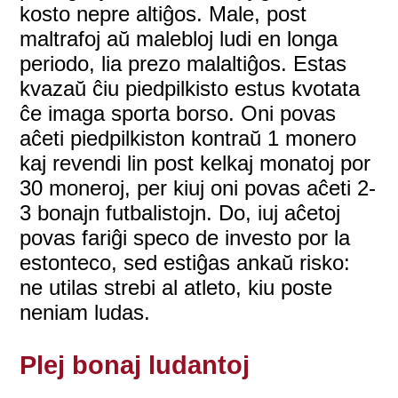
kosto nepre altiĝos. Male, post
maltrafoj aŭ malebloj ludi en longa
periodo, lia prezo malaltiĝos. Estas
kvazaŭ ĉiu piedpilkisto estus kvotata
ĉe imaga sporta borso. Oni povas
aĉeti piedpilkiston kontraŭ 1 monero
kaj revendi lin post kelkaj monatoj por
30 moneroj, per kiuj oni povas aĉeti 2-
3 bonajn futbalistojn. Do, iuj aĉetoj
povas fariĝi speco de investo por la
estonteco, sed estiĝas ankaŭ risko:
ne utilas strebi al atleto, kiu poste
neniam ludas.
Plej bonaj ludantoj