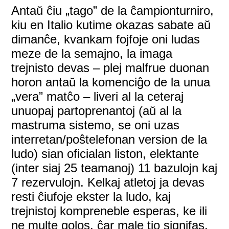
Antaŭ ĉiu „tago” de la ĉampionturniro,
kiu en Italio kutime okazas sabate aŭ
dimanĉe, kvankam fojfoje oni ludas
meze de la semajno, la imaga
trejnisto devas – plej malfrue duonan
horon antaŭ la komenciĝo de la unua
„vera” matĉo – liveri al la ceteraj
unuopaj partoprenantoj (aŭ al la
mastruma sistemo, se oni uzas
interretan/poŝtelefonan version de la
ludo) sian oficialan liston, elektante
(inter siaj 25 teamanoj) 11 bazulojn kaj
7 rezervulojn. Kelkaj atletoj ja devas
resti ĉiufoje ekster la ludo, kaj
trejnistoj kompreneble esperas, ke ili
ne multe golos, ĉar male tio signifas,