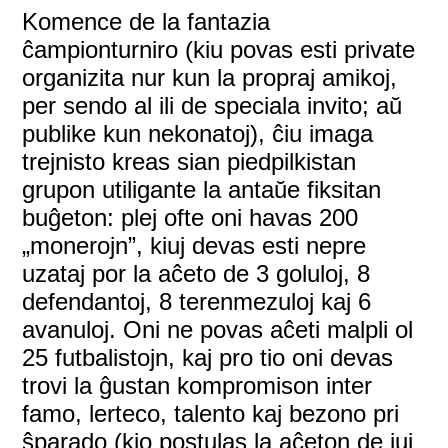
Komence de la fantazia
ĉampionturniro (kiu povas esti private
organizita nur kun la propraj amikoj,
per sendo al ili de speciala invito; aŭ
publike kun nekonatoj), ĉiu imaga
trejnisto kreas sian piedpilkistan
grupon utiligante la antaŭe fiksitan
buĝeton: plej ofte oni havas 200
„monerojn”, kiuj devas esti nepre
uzataj por la aĉeto de 3 goluloj, 8
defendantoj, 8 terenmezuloj kaj 6
avanuloj. Oni ne povas aĉeti malpli ol
25 futbalistojn, kaj pro tio oni devas
trovi la ĝustan kompromison inter
famo, lerteco, talento kaj bezono pri
ŝparado (kio postulas la aĉeton de iuj