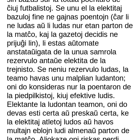
ĉiuj futbalistoj. Se unu el la elektitaj
bazuloj fine ne gajnas poentojn (ĉar li
ne ludas aŭ li ludas nur etan parton de
la matĉo, kaj la gazetoj decidis ne
prijuĝi lin), li estas aŭtomate
anstataŭigata de la unua samrola
rezervulo antaŭe elektita de la
trejnisto. Se neniu rezervulo ludas, la
teamo havas unu malplian ludanton;
oni do konsideras nur la poentaron de
la piedpilkistoj, kiuj efektive ludis.
Elektante la ludontan teamon, oni do
devas esti certa aŭ preskaŭ certa, ke
la elektitaj atletoj ludos aŭ havos
multajn eblojn ludi almenaŭ parton de
la matĉo. Aliokaze oni riskas perdi