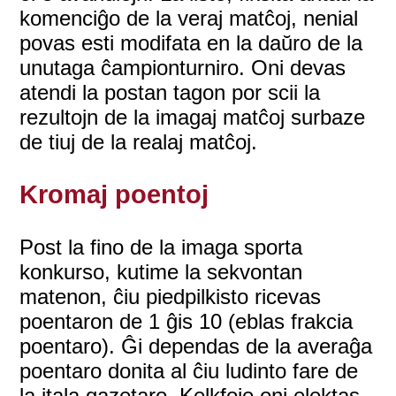
komenciĝo de la veraj matĉoj, nenial
povas esti modifata en la daŭro de la
unutaga ĉampionturniro. Oni devas
atendi la postan tagon por scii la
rezultojn de la imagaj matĉoj surbaze
de tiuj de la realaj matĉoj.
Kromaj poentoj
Post la fino de la imaga sporta
konkurso, kutime la sekvontan
matenon, ĉiu piedpilkisto ricevas
poentaron de 1 ĝis 10 (eblas frakcia
poentaro). Ĝi dependas de la averaĝa
poentaro donita al ĉiu ludinto fare de
la itala gazetaro. Kelkfoje oni elektas