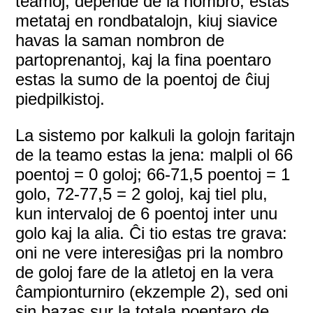
teamoj, depende de la nombro, estas
metataj en rondbatalojn, kiuj siavice
havas la saman nombron de
partoprenantoj, kaj la fina poentaro
estas la sumo de la poentoj de ĉiuj
piedpilkistoj.
La sistemo por kalkuli la golojn faritajn
de la teamo estas la jena: malpli ol 66
poentoj = 0 goloj; 66-71,5 poentoj = 1
golo, 72-77,5 = 2 goloj, kaj tiel plu,
kun intervaloj de 6 poentoj inter unu
golo kaj la alia. Ĉi tio estas tre grava:
oni ne vere interesiĝas pri la nombro
de goloj fare de la atletoj en la vera
ĉampionturniro (ekzemple 2), sed oni
sin bazas sur la totala poentaro de