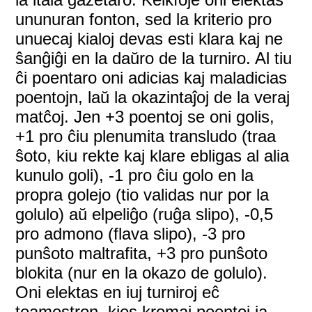
ununuran fonton, sed la kriterio pro
unuecaj kialoj devas esti klara kaj ne
ŝanĝiĝi en la daŭro de la turniro. Al tiu
ĉi poentaro oni adicias kaj maladicias
poentojn, laŭ la okazintaĵoj de la veraj
matĉoj. Jen +3 poentoj se oni golis,
+1 pro ĉiu plenumita transludo (traa
ŝoto, kiu rekte kaj klare ebligas al alia
kunulo goli), -1 pro ĉiu golo en la
propra golejo (tio validas nur por la
golulo) aŭ elpeliĝo (ruĝa slipo), -0,5
pro admono (flava slipo), -3 pro
punŝoto maltrafita, +3 pro punŝoto
blokita (nur en la okazo de golulo).
Oni elektas en iuj turniroj eĉ
teamestron, kies kromaj poentoj ja