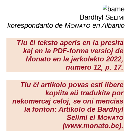
Bardhyl S
ELIMI
korespondanto de M
en Albanio
ONATO
Tiu ĉi teksto aperis en la presita
kaj en la PDF-forma versioj de
Monato en la
jarkolekto 2022
,
numero 12, p. 17.
Tiu ĉi artikolo povas esti libere
kopiita aŭ tradukita por
nekomercaj celoj, se oni mencias
la fonton: Artikolo de Bardhyl
Selimi el M
ONATO
(www.monato.be).