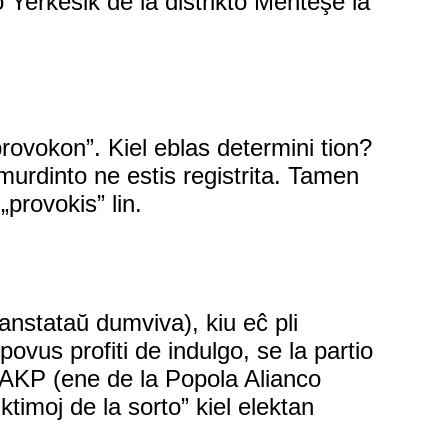
o Yerkesik de la distrikto Menteşe la
provokon”. Kiel eblas determini tion?
murdinto ne estis registrita. Tamen
„provokis” lin.
anstataŭ dumviva), kiu eĉ pli
povus profiti de indulgo, se la partio
 AKP (ene de la Popola Alianco
ktimoj de la sorto” kiel elektan