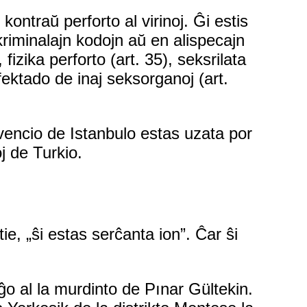
ntraŭ perforto al virinoj. Ĝi estis
kriminalajn kodojn aŭ en alispecajn
 fizika perforto (art. 35), seksrilata
ifektado de inaj seksorganoj (art.
nvencio de Istanbulo estas uzata por
j de Turkio.
 tie, „ŝi estas serĉanta ion”. Ĉar ŝi
ĝo al la murdinto de Pınar Gültekin.