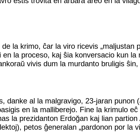
avro estis trovita en arbara areo en la vilaĝ
de la krimo, ĉar la viro ricevis „maljustan 
i en la proceso, kaj ŝia konversacio kun la 
u ankoraŭ vivis dum la murdanto bruligis ŝin, 
s, danke al la malgravigo, 23-jaran punon (
asigis en la malliberejo. Fine la krimulo eĉ 
as la prezidanton Erdoğan kaj lian partion
lektoj), petos ĝeneralan „pardonon por la vi