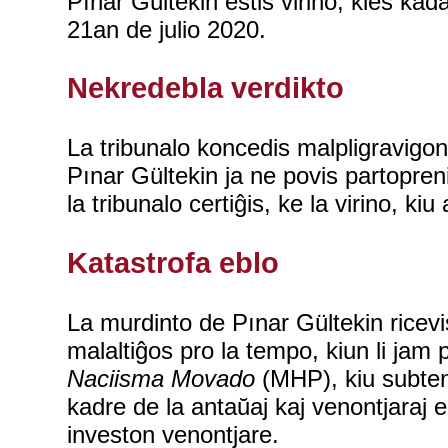
Pınar Gültekin estis virino, kies kad
21an de julio 2020.
Nekredebla verdikto
La tribunalo koncedis malpligravigon 
Pınar Gültekin ja ne povis partopren
la tribunalo certiĝis, ke la virino, ki
Katastrofa eblo
La murdinto de Pınar Gültekin ricevi
malaltiĝos pro la tempo, kiun li jam p
Naciisma Movado
(MHP), kiu subten
kadre de la antaŭaj kaj venontjaraj e
investon venontjare.