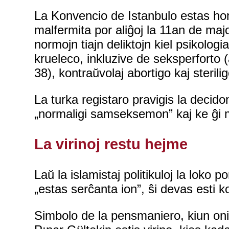
La Konvencio de Istanbulo estas homr
malfermita por aliĝoj la 11an de majo
normojn tiajn deliktojn kiel psikologia
krueleco, inkluzive de seksperforto (a
38), kontraŭvolaj abortigo kaj sterili
La turka registaro pravigis la decido
„normaligi samseksemon” kaj ke ĝi ma
La virinoj restu hejme
Laŭ la islamistaj politikuloj la loko p
„estas serĉanta ion”, ŝi devas esti ko
Simbolo de la pensmaniero, kiun oni 