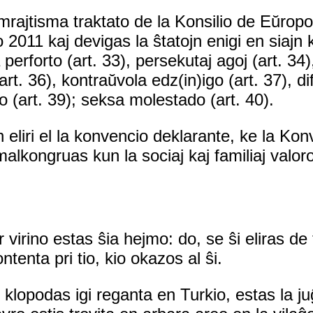
ajtisma traktato de la Konsilio de Eŭropo ko
 2011 kaj devigas la ŝtatojn enigi en siajn 
 perforto (art. 33), persekutaj agoj (art. 34),
rt. 36), kontraŭvola edz(in)igo (art. 37), d
go (art. 39); seksa molestado (art. 40).
n eliri el la konvencio deklarante, ke la Ko
lkongruas kun la sociaj kaj familiaj valoro
or virino estas ŝia hejmo: do, se ŝi eliras de
ntenta pri tio, kio okazos al ŝi.
klopodas igi reganta en Turkio, estas la ju