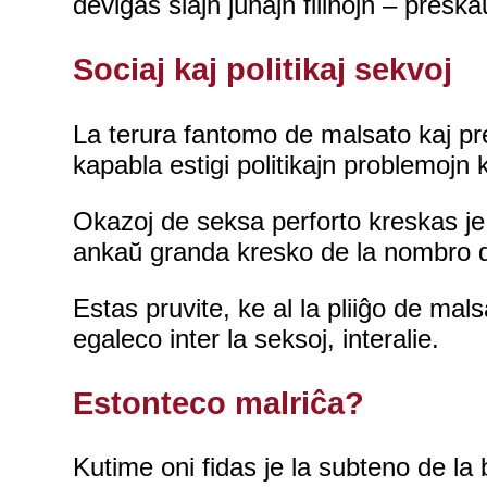
devigas siajn junajn filinojn – pres
Sociaj kaj politikaj sekvoj
La terura fantomo de malsato kaj pre
kapabla estigi politikajn problemojn 
Okazoj de seksa perforto kreskas je 
ankaŭ granda kresko de la nombro da 
Estas pruvite, ke al la pliiĝo de ma
egaleco inter la seksoj, interalie.
Estonteco malriĉa?
Kutime oni fidas je la subteno de la b