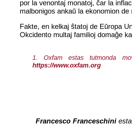
por la venontaj monatoj, ĉar la inflac
malbonigos ankaŭ la ekonomion de ri
Fakte, en kelkaj ŝtatoj de Eŭropa Un
Okcidento multaj familioj domaĝe kaj
1. Oxfam estas tutmonda mova
https://www.oxfam.org
Francesco Franceschini
estas