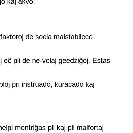
ĵo kaj akvo.
 faktoroj de socia malstabileco
 eĉ pli de ne-volaj geedziĝoj. Estas
loj pri instruado, kuracado kaj
elpi montriĝas pli kaj pli malfortaj