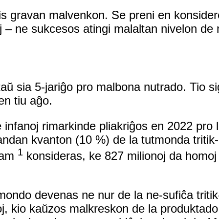
ris gravan malvenkon. Se preni en konside
oj – ne sukcesos atingi malaltan nivelon de
aŭ sia 5-jariĝo pro malbona nutrado. Tio s
en tiu aĝo.
infanoj rimarkinde pliakriĝos en 2022 pro l
randan kvanton (10 %) de la tutmonda tritik
1
xfam
konsideras, ke 827 milionoj da homoj
ondo devenas ne nur de la ne-sufiĉa triti
j, kio kaŭzos malkreskon de la produktado 