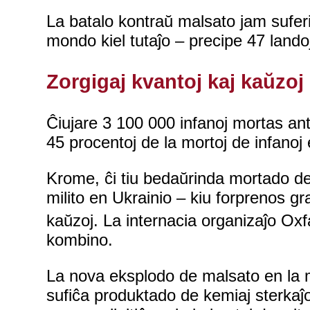
La batalo kontraŭ malsato jam sufe
mondo kiel tutaĵo – precipe 47 land
Zorgigaj kvantoj kaj kaŭzoj
Ĉiujare 3 100 000 infanoj mortas ant
45 procentoj de la mortoj de infanoj 
Krome, ĉi tiu bedaŭrinda mortado de 
milito en Ukrainio – kiu forprenos g
kaŭzoj. La internacia organizaĵo O
kombino.
La nova eksplodo de malsato en la m
sufiĉa produktado de kemiaj sterkaĵo