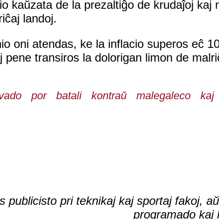
io kaŭzata de la prezaltiĝo de krudaĵoj kaj n
ĉaj landoj.
io oni atendas, ke la inflacio superos eĉ 10
 pene transiros la dolorigan limon de malr
do por batali kontraŭ malegaleco kaj ĉ
 publicisto pri teknikaj kaj sportaj fakoj, aŭ
programado kaj k