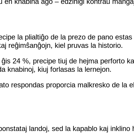
kaŭ en knabina aĝo – edziniĝi kontraŭ manĝa
cipe la plialtiĝo de la prezo de pano estas
kaj reĝimŝanĝojn, kiel pruvas la historio.
ĝis 24 %, precipe tiuj de hejma perforto kaj
knabinoj, kiuj forlasas la lernejon.
lsato respondas proporcia malkresko de la eb
onstataj landoj, sed la kapablo kaj inklino h