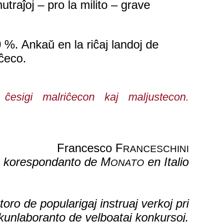
utraĵoj – pro la milito – grave
 %. Ankaŭ en la riĉaj landoj de
iĉeco.
esigi malriĉecon kaj maljustecon.
Francesco F
RANCESCHINI
korespondanto de M
en Italio
ONATO
toro de popularigaj instruaj verkoj pri
unlaboranto de velboataj konkursoj.