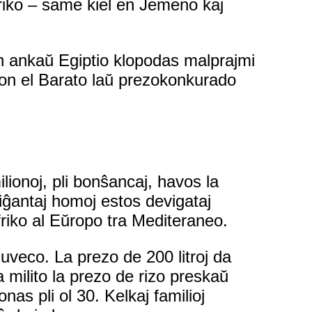
Afriko – same kiel en Jemeno kaj
un ankaŭ Egiptio klopodas malprajmi
kon el Barato laŭ prezokonkurado
lionoj, pli bonŝancaj, havos la
ĉiĝantaj homoj estos devigataj
friko al Eŭropo tra Mediteraneo.
luveco. La prezo de 200 litroj da
 la milito la prezo de rizo preskaŭ
nas pli ol 30. Kelkaj familioj