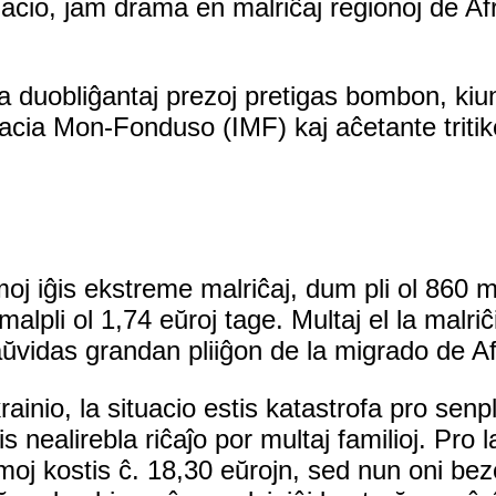
ituacio, jam drama en malriĉaj regionoj de 
a duobliĝantaj prezoj pretigas bombon, ki
acia Mon-Fonduso (IMF) kaj aĉetante triti
oj iĝis ekstreme malriĉaj, dum pli ol 860 mi
alpli ol 1,74 eŭroj tage. Multaj el la malri
aŭvidas grandan pliiĝon de la migrado de A
ainio, la situacio estis katastrofa pro senp
ĝis nealirebla riĉaĵo por multaj familioj. Pro
moj kostis ĉ. 18,30 eŭrojn, sed nun oni bezo