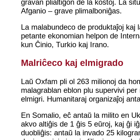
gravan plialtiĝon de la kostoj. La s
Afganio – grave plimalboniĝas.
La malabundeco de produktaĵoj kaj l
petante ekonomian helpon de Intern
kun Ĉinio, Turkio kaj Irano.
Malriĉeco kaj elmigrado
Laŭ Oxfam pli ol 263 milionoj da hom
malagrablan eblon plu supervivi per m
elmigri. Humanitaraj organizaĵoj ant
En Somalio, eĉ antaŭ la milito en Ukr
akvo altiĝis de 1 ĝis 5 eŭroj, kaj ĝi i
duobliĝis: antaŭ la invado 25 kilogra